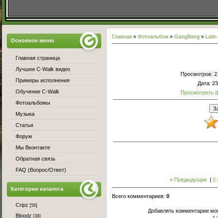
Главная
»
Фотоальбом
»
GangBang
»
Lati
Основное меню
Главная страница
Лучшее C-Walk видео
Просмотров
: 
Примеры исполнения
Дата
: 2
Обучение C-Walk
Просмотреть 
Фотоальбомы
Музыка
Статьи
Форум
Мы Вконтакте
Обратная связь
FAQ (Вопрос/Ответ)
« Предыдущая
|
2
Категории каталога
Всего комментариев
:
0
Cripz
[56]
Добавлять комментарии мог
Bloodz
[38]