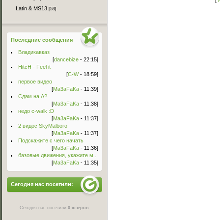
[
Latin & MS13
[53]
Последние сообщения
Владикавказ
[
dancebize
- 22:15]
HitcH - Feel it
[
C-W
- 18:59]
первое видео
[
Ma3aFaKa
- 11:39]
Сдам на А?
[
Ma3aFaKa
- 11:38]
недо c-walk :D
[
Ma3aFaKa
- 11:37]
2 видос SkyMalboro
[
Ma3aFaKa
- 11:37]
Подскажите с чего начать
[
Ma3aFaKa
- 11:36]
базовые движения, укажите м...
[
Ma3aFaKa
- 11:35]
Сегодня нас посетили:
Сегодня нас посетили
0 юзеров