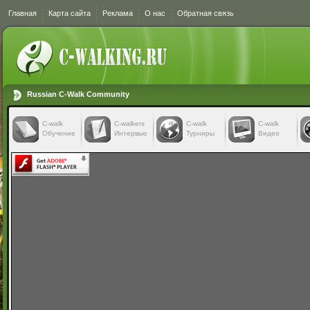
Главная
Карта сайта
Реклама
О нас
Обратная связь
Russian C-Walk Community
C-walk
C-walkers
С-walk
С-walk
Обучение
Интервью
Турниры
Видео