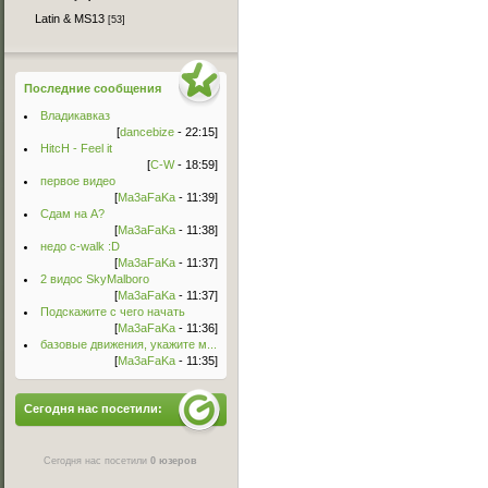
Latin & MS13
[53]
Последние сообщения
Владикавказ
[
dancebize
- 22:15]
HitcH - Feel it
[
C-W
- 18:59]
первое видео
[
Ma3aFaKa
- 11:39]
Сдам на А?
[
Ma3aFaKa
- 11:38]
недо c-walk :D
[
Ma3aFaKa
- 11:37]
2 видос SkyMalboro
[
Ma3aFaKa
- 11:37]
Подскажите с чего начать
[
Ma3aFaKa
- 11:36]
базовые движения, укажите м...
[
Ma3aFaKa
- 11:35]
Сегодня нас посетили:
Сегодня нас посетили
0 юзеров