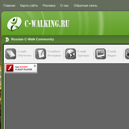
Главная
Карта сайта
Реклама
О нас
Обратная связь
Russian C-Walk Community
C-walk
C-walkers
С-walk
С-walk
Обучение
Интервью
Турниры
Видео