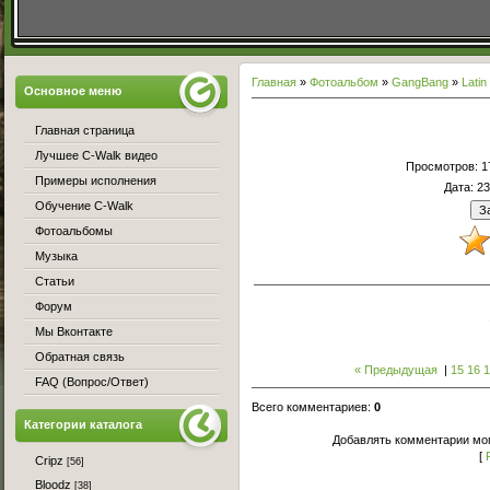
Главная
»
Фотоальбом
»
GangBang
»
Lati
Основное меню
Главная страница
Лучшее C-Walk видео
Просмотров
: 
Примеры исполнения
Дата
: 2
Обучение C-Walk
Фотоальбомы
Музыка
Статьи
Форум
Мы Вконтакте
Обратная связь
« Предыдущая
|
15
16
FAQ (Вопрос/Ответ)
Всего комментариев
:
0
Категории каталога
Добавлять комментарии мог
[
Cripz
[56]
Bloodz
[38]