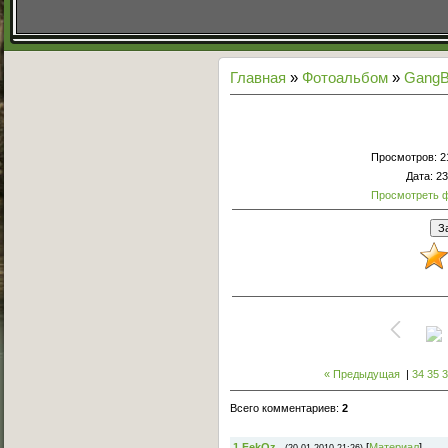
Главная
»
Фотоальбом
»
GangB
Просмотров
: 
Дата
: 2
Просмотреть 
« Предыдущая
|
34
35
Всего комментариев
:
2
1
FekOz
[
Материал
]