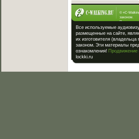
© «
C-Walkin
законом.
При полном
ссылка на «
Все используемые аудиовиз
размещенные на сайте, явля
их изготовителя (владельца 
законом. Эти материалы пре
ознакомления!
Продвижение 
lockki.ru