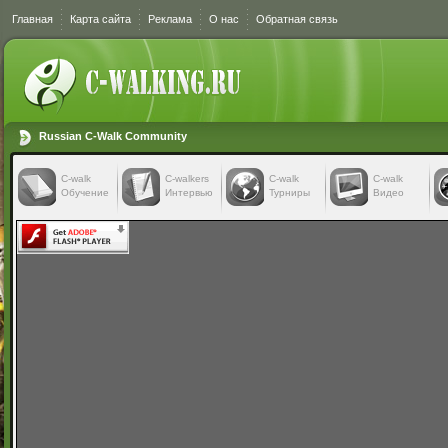
Главная
Карта сайта
Реклама
О нас
Обратная связь
Russian C-Walk Community
C-walk
C-walkers
С-walk
С-walk
Обучение
Интервью
Турниры
Видео