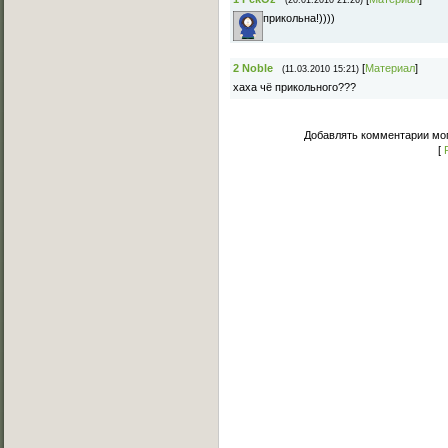
(20.01.2010 21:26)
прикольна!))))
2
Noble
[
Материал
]
(11.03.2010 15:21)
хаха чё прикольного???
Добавлять комментарии мог
[
Основное меню
Главная страница
Лучшее C-Walk видео
Примеры исполнения
Обучение C-Walk
Фотоальбомы
Музыка
Статьи
Форум
Мы Вконтакте
Обратная связь