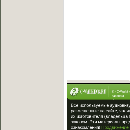
Вызов на баттл
[19.07.2013]
Exsite vs Viper(win)
[10.05.2013]
Sw!T vs Lisig
[05.05.2013]
Ever vs Carbon
[05.05.2013]
Fallen vs Viper
[23.01.2013]
ManYson vs. FUIK
[23.01.2013]
Интересное
© «
C-Walkin
законом.
При полном
ссылка на «
Все используемые аудиовиз
размещенные на сайте, явля
их изготовителя (владельца 
законом. Эти материалы пре
ознакомления!
Продвижение 