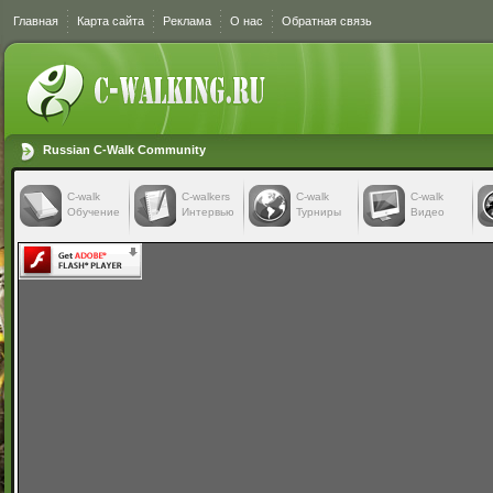
Главная
Карта сайта
Реклама
О нас
Обратная связь
Russian C-Walk Community
C-walk
C-walkers
С-walk
С-walk
Обучение
Интервью
Турниры
Видео