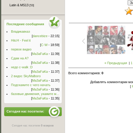
Latin & MS13
[53]
Последние сообщения
Владикавказ
[
dancebize
- 22:15]
HitcH - Feel it
[
C-W
- 18:59]
первое видео
[
Ma3aFaKa
- 11:39]
Сдам на А?
[
Ma3aFaKa
- 11:38]
« Предыдущая
|
1
недо c-walk :D
[
Ma3aFaKa
- 11:37]
Всего комментариев
:
0
2 видос SkyMalboro
[
Ma3aFaKa
- 11:37]
Добавлять комментарии мог
Подскажите с чего начать
[
[
Ma3aFaKa
- 11:36]
базовые движения, укажите м...
[
Ma3aFaKa
- 11:35]
Сегодня нас посетили:
Сегодня нас посетили
0 юзеров