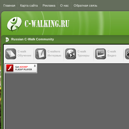
Главная
Карта сайта
Реклама
О нас
Обратная связь
Russian C-Walk Community
C-walk
C-walkers
С-walk
С-walk
Обучение
Интервью
Турниры
Видео