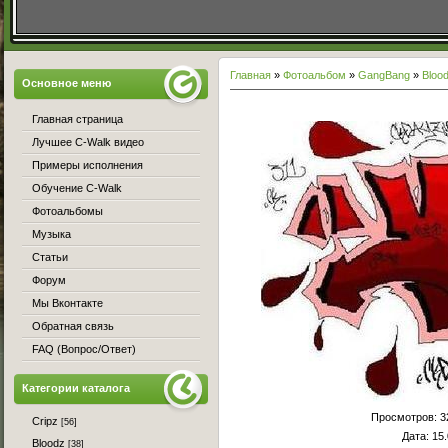
Главная
»
Фотоальбом
»
GangBang
»
Bloo
Основное меню
Главная страница
Лучшее C-Walk видео
Примеры исполнения
Обучение C-Walk
Фотоальбомы
Музыка
Статьи
Форум
Мы Вконтакте
Обратная связь
FAQ (Вопрос/Ответ)
Категории каталога
Просмотров
: 
Cripz
[56]
Дата
: 15
Bloodz
[38]