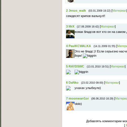
2
Jesus_walk
[
Материал
(03.01.2009 19:22)
семдесят крипов вальнул!!
3
MrX
[
Материал
]
(17.06.2009 16:42)
вожак бладсов вот кто он на самом
4
PaulKCWALKA
[
Матер
(14.11.2009 01:55)
Это не бладс:)! Если серьезно насче
йорк!
5
RAYDSWC
[
Материал
]
(13.01.2010 19:51)
6
DaNko
[
Материал
]
(23.02.2010 09:00)
ухахах улыбнуло)
7
moonwarr1or
[
Матери
(06.06.2010 16:29)
ololo)
Добавлять комментарии мог
[