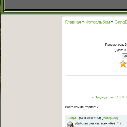
Главная
»
Фотоальбом
»
GangB
Просмотров
: 
Дата
: 0
« Предыдущая
|
10
11
1
Всего комментариев
:
7
1
Cripz
[
Материал
]
(14.11.2008 23:54)
убийство она нас всех убьёт )))