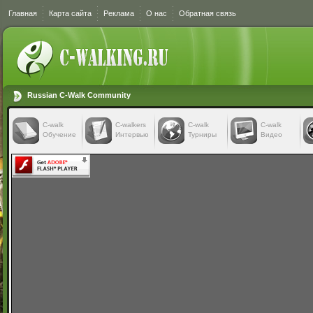
Главная
Карта сайта
Реклама
О нас
Обратная связь
Russian C-Walk Community
C-walk
C-walkers
С-walk
С-walk
Обучение
Интервью
Турниры
Видео