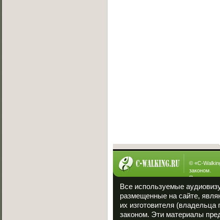
Вызов на баттл
[19.07.2013]
Exsite vs Viper(win)
[10.05.2013]
Sw!T vs Lisig
[05.05.2013]
Ever vs Carbon
[05.05.2013]
Fallen vs Viper
[23.01.2013]
ManYson vs. FUIK
[23.01.2013]
Интересное
© «
C-Walkin
законом.
При полном
ссылка на «
Все используемые аудиовиз
размещенные на сайте, явля
их изготовителя (владельца 
законом. Эти материалы пре