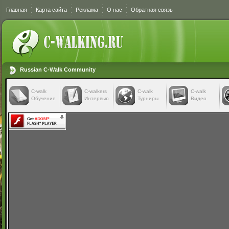
Главная
Карта сайта
Реклама
О нас
Обратная связь
Russian C-Walk Community
C-walk
C-walkers
С-walk
С-walk
Обучение
Интервью
Турниры
Видео