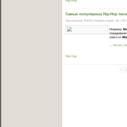
Hip-Hop
Самые популярные Hip-Hop песни
Просмотров: (5446) | Комментарии: (0) |
30.
Новинка
Ni
порадовали
сингл от
Wiz
...
Читать п
Hip-Hop
1