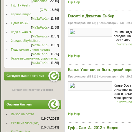
[
dancebize
- 22:15]
Hip-Hop
HitcH - Feel it
[
C-W
- 18:59]
первое видео
Ducatti и Джастин Бибер
[
Ma3aFaKa
- 11:39]
Просмотров: (8613) | Комментарии: (3) |
29.
Сдам на А?
[
Ma3aFaKa
- 11:38]
Решив отдо
недо c-walk :D
сегодня на
[
Ma3aFaKa
- 11:37]
шоссе 405.
2 видос SkyMalboro
...
Читать п
[
Ma3aFaKa
- 11:37]
Подскажите с чего начать
[
Ma3aFaKa
- 11:36]
Hip-Hop
базовые движения, укажите м...
[
Ma3aFaKa
- 11:35]
Канье Уэст хочет быть дизайнер
Сегодня нас посетили:
Просмотров: (8881) | Комментарии: (0) |
29.
Канье Уэст
отчаянно п
Сегодня нас посетили
0 юзеров
еще в нача
лице креати
...
Читать п
Онлайн баттлы
Hip-Hop
Вызов на баттл
[19.07.2013]
Exsite vs Viper(win)
Гуф - Сам И...2012 + Видео
[10.05.2013]
Sw!T vs Lisig