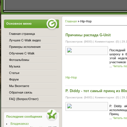
Главная
»
Hip-Hop
Основное меню
Главная страница
Причины распада G-Unit
Лучшее C-Walk видео
Просмотров: (9600) | Комментарии: (0) |
29.
Примеры исполнения
Последний 
Обучение C-Walk
шороху в б
этой неде
Фотоальбомы
участников 
...
Читать п
Музыка
Статьи
Hip-Hop
Форум
Мы Вконтакте
P. Diddy - тот самый принц из 80х
Обратная связь
Просмотров: (9493) | Комментарии: (0) |
29.
FAQ (Вопрос/Ответ)
P. Diddy 
исполняющи
Принц.
Последние сообщения
...
Читать п
Владикавказ