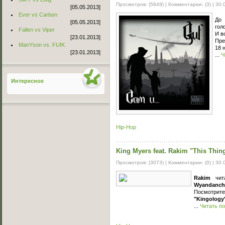
Просмотров: (5849) | Комментарии: (3) |
30.
[05.05.2013]
Ever vs Carbon
До 
[05.05.2013]
гол
Fallen vs Viper
И в
[23.01.2013]
Пре
ManYson vs. FUIK
18 
[23.01.2013]
...
Ч
Интересное
Hip-Hop
King Myers feat. Rakim "This Thin
Просмотров: (3073) | Комментарии: (0) |
30.
Rakim
чита
Wyandanchi
Посмотрит
"Kingology
...
Читать п