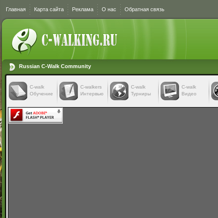
Главная
Карта сайта
Реклама
О нас
Обратная связь
Russian C-Walk Community
C-walk
C-walkers
С-walk
С-walk
Обучение
Интервью
Турниры
Видео