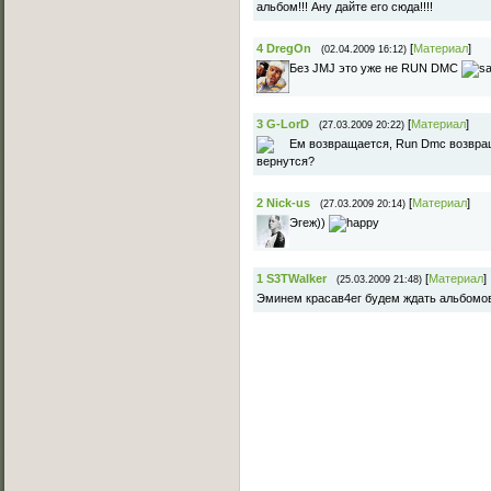
альбом!!! Ану дайте его сюда!!!!
4
DregOn
[
Материал
]
(02.04.2009 16:12)
Без JMJ это уже не RUN DMC
3
G-LorD
[
Материал
]
(27.03.2009 20:22)
Ем возвращается, Run Dmc возвращ
вернутся?
2
Nick-us
[
Материал
]
(27.03.2009 20:14)
Эгеж))
1
S3TWalker
[
Материал
]
(25.03.2009 21:48)
Эминем красав4ег будем ждать альбомов
Основное меню
Главная страница
Лучшее C-Walk видео
Примеры исполнения