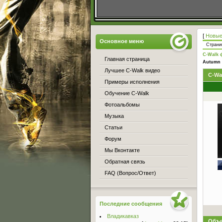
[
Новые
Основное меню
Стран
C-Walk 
Главная страница
Autumn 
Лучшее C-Walk видео
C-Wa
Примеры исполнения
Обучение C-Walk
Фотоальбомы
Музыка
Статьи
Форум
Мы Вконтакте
Обратная связь
FAQ (Вопрос/Ответ)
Последние сообщения
Владикавказ
Объя