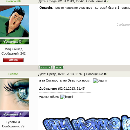
evercwalk
Дата: Среда, 02.01.2013, 19:42 | Сообщение #
7
Omartin
, просто народ не участвует, который был в 1 турни
Сообщение
Модный кед
Сообщений:
242
Blame
Дата: Среда, 02.01.2013, 21:46 | Сообщение #
8
я за Соталоста, но Эвер тож норм...
Добавлено
(02.01.2013, 21:46)
---------------------------------------------
удачки обоим
Гусеница
Сообщений:
79