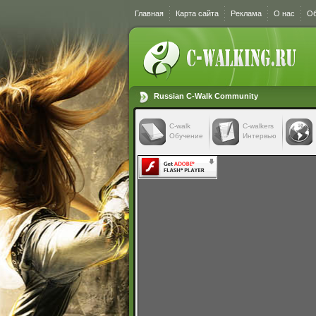
Главная
Карта сайта
Реклама
О нас
Об
Russian C-Walk Community
C-walk
C-walkers
Обучение
Интервью