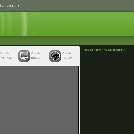
ратная связь
TOP10: BEST C-WALK VIDEO
С-walk
С-walk
C-walk
Турниры
Видео
ТОП10