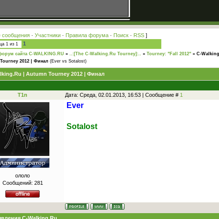
 сообщения
·
Участники
·
Правила форума
·
Поиск
·
RSS
]
1
ица
1
из
1
форум сайта C-WALKING.RU
»
..:[The C-Walking.Ru Tourney]:..
»
Tourney: "Fall 2012"
»
C-Walking
Tourney 2012 | Финал
(Ever vs Sotalost)
lking.Ru | Autumn Tourney 2012 | Финал
T1n
Дата: Среда, 02.01.2013, 16:53 | Сообщение #
1
Ever
Sotalost
ололо
Сообщений:
281
вления C-Walking.Ru