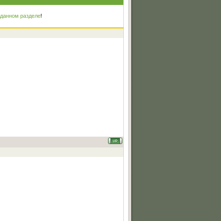
 данном разделе
!