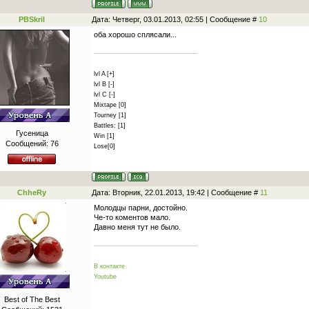
PBSkril
Дата: Четверг, 03.01.2013, 02:55 | Сообщение #
10
оба хорошо сплясали...
lvl A [+]
lvl B [-]
lvl C [-]
Mixtape [0]
Tourney [1]
Battles: [1]
Гусеница
Win [1]
Сообщений:
76
Lose[0]
ChheRy
Дата: Вторник, 22.01.2013, 19:42 | Сообщение #
11
Молодцы парни, достойно.
Че-то коментов мало.
Давно меня тут не было.
В контакте
Youtube
Best of The Best