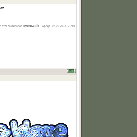
рах
evercwalk
 отредактировал
-
Среда, 02.01.2013, 21:15