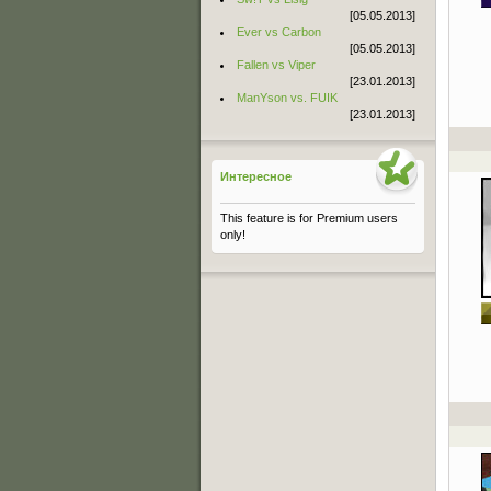
[05.05.2013]
Ever vs Carbon
[05.05.2013]
Fallen vs Viper
[23.01.2013]
ManYson vs. FUIK
[23.01.2013]
Интересное
This feature is for Premium users
only!