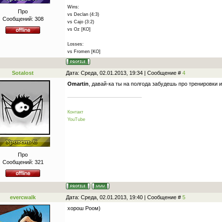
Wins:
Про
vs Declan (4:3)
Сообщений:
308
vs Cajo (3:2)
vs Oz [KO]
Losses:
vs Fromen [KO]
Sotalost
Дата: Среда, 02.01.2013, 19:34 | Сообщение #
4
Omartin
, давай-ка ты на полгода забудешь про тренировки 
Контакт
YouTube
Про
Сообщений:
321
evercwalk
Дата: Среда, 02.01.2013, 19:40 | Сообщение #
5
хорош Роом)