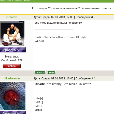
Есть вопрос? Что-то не понимаешь? Возможно ответ таится
в
Omartin
Дата: Среда, 02.01.2013, 17:00 | Сообщение #
2
всё хуже и хуже финалы по сиволку
Cwalk - This Is Not a Dance... This is LIFEstyle
LvL A [x]
Мегатапок
Сообщений:
129
nikadreamer
Дата: Среда, 02.01.2013, 18:46 | Сообщение #
3
Omartin
, это потому , что тебя в них нет ^^
Lvl A [x]
Lvl B [ ]
Lvl C [ ]
Battles