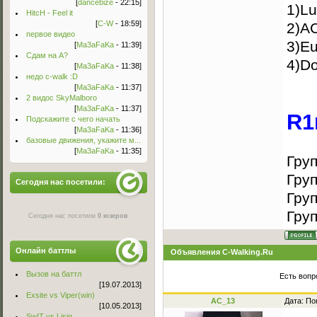
[
dancebize
- 22:15]
1)L
HitcH - Feel it
[
C-W
- 18:59]
2)AC
первое видео
3)E
[
Ma3aFaKa
- 11:39]
Сдам на А?
4)Do
[
Ma3aFaKa
- 11:38]
недо c-walk :D
[
Ma3aFaKa
- 11:37]
2 видос SkyMalboro
[
Ma3aFaKa
- 11:37]
R1
Подскажите с чего начать
[
Ma3aFaKa
- 11:36]
базовые движения, укажите м...
[
Ma3aFaKa
- 11:35]
Груп
Груп
Сегодня нас посетили:
Груп
Груп
Сегодня нас посетили
0 юзеров
Онлайн баттлы
Объявления C-Walking.Ru
Вызов на баттл
Есть вопр
[19.07.2013]
Exsite vs Viper(win)
AC_13
Дата: По
[10.05.2013]
Sw!T vs Lisig