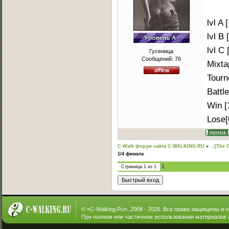
lvl A 
lvl B [
lvl C [
Гусеница
Сообщений:
76
Mixta
Tourn
Battle
Win [
Lose[
C-Walk форум сайта C-WALKING.RU
»
..:[The 
1/4 финала
1
Страница
1
из
1
© «
C-Walking.Ru
», 2008 - 2026. Все права защищены и 
При полном или частичном использовании материалов 