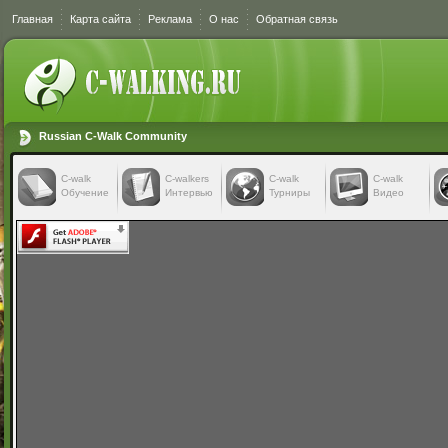
Главная
Карта сайта
Реклама
О нас
Обратная связь
Russian C-Walk Community
C-walk
C-walkers
С-walk
С-walk
Обучение
Интервью
Турниры
Видео