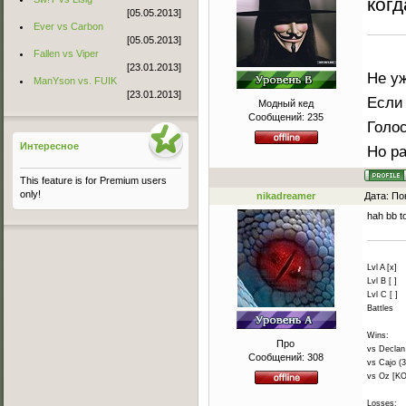
ког
[05.05.2013]
Ever vs Carbon
[05.05.2013]
Fallen vs Viper
[23.01.2013]
Не уж
ManYson vs. FUIK
[23.01.2013]
Если 
Модный кед
Сообщений:
235
Голо
Интересное
Но ра
This feature is for Premium users
only!
nikadreamer
Дата: По
hah bb 
Lvl A [x]
Lvl B [ ]
Lvl C [ ]
Battles
Wins:
Про
vs Declan 
Сообщений:
308
vs Cajo (3
vs Oz [KO
Losses: