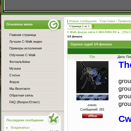
[
Новые сообщения
·
Участники
·
Правила
Основное меню
1
Страница
1
из
1
C-Walk форум сайта C-WALKING.RU
»
..:[The 
Главная страница
1/4 финала
Лучшее C-Walk видео
Оценки судей 1/4 финала
Примеры исполнения
Обучение C-Walk
T1n
Дата: По
Th
Фотоальбомы
Музыка
Статьи
grou
Форум
grou
Мы Вконтакте
grou
Обратная связь
FAQ (Вопрос/Ответ)
grou
ололо
Сообщений:
281
Cw
Последние сообщения
Владикавказ