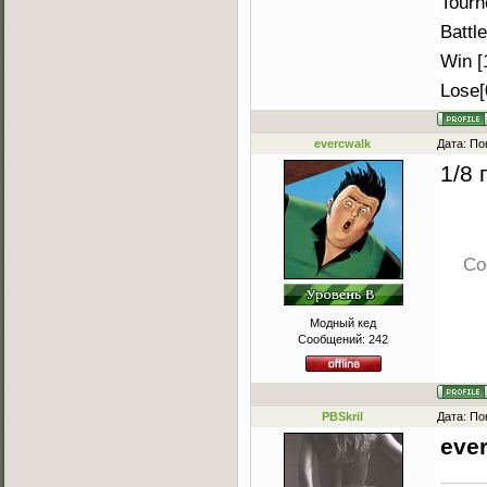
Tourn
Battle
Win [
Lose[
evercwalk
Дата: По
1/8 
Со
Модный кед
Сообщений:
242
PBSkril
Дата: По
eve