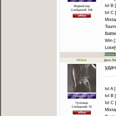
lvl B [
Модный кед
Сообщений:
196
lvl C [
Mixta
Tourn
Battle
Win [
Lose[
PBSkril
Дата: По
уда
lvl A 
lvl B [
lvl C [
Гусеница
Сообщений:
76
Mixta