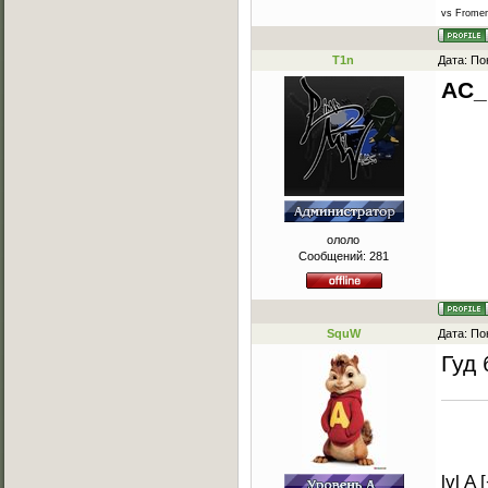
vs Frome
T1n
Дата: По
AC_
ололо
Сообщений:
281
SquW
Дата: По
Гуд 
lvl A 