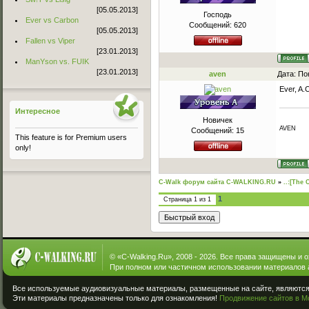
[05.05.2013]
Господь
Ever vs Carbon
Сообщений:
620
[05.05.2013]
Fallen vs Viper
[23.01.2013]
ManYson vs. FUIK
[23.01.2013]
aven
Дата: По
Ever, A.
Интересное
Новичек
AVEN
Сообщений:
15
This feature is for Premium users
only!
C-Walk форум сайта C-WALKING.RU
»
..:[The 
1
Страница
1
из
1
© «
C-Walking.Ru
», 2008 - 2026. Все права защищены и 
При полном или частичном использовании материалов 
Все используемые аудиовизуальные материалы, размещенные на сайте, являются 
Эти материалы предназначены только для ознакомления!
Продвижение сайтов в М