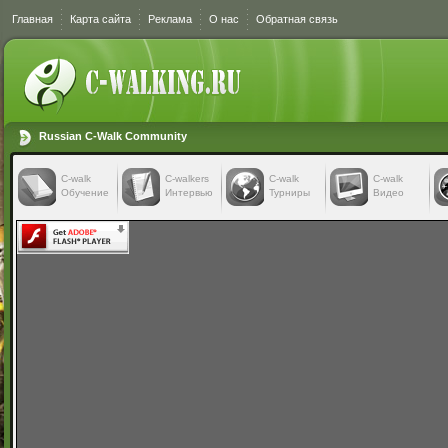
Главная
Карта сайта
Реклама
О нас
Обратная связь
Russian C-Walk Community
C-walk
C-walkers
С-walk
С-walk
Обучение
Интервью
Турниры
Видео