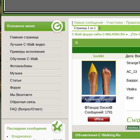
[
Новые сообщения
·
Участники
·
Правила
Основное меню
1
Страница
1
из
1
C-Walk форум сайта C-WALKING.RU
»
..:[The 
Главная страница
G
Лучшее C-Walk видео
Примеры исполнения
1ockki
Дата: Во
Обучение C-Walk
Strange
Фотоальбомы
AC_13
Музыка
Статьи
Бapppc
Форум
Vitalka
Мы Вконтакте
Ever
Обратная связь
✪Танцор Dиско✪
FAQ (Вопрос/Ответ)
Сообщений:
1791
Cwa
Последние сообщения
Объявления C-Walking.Ru
Владикавказ