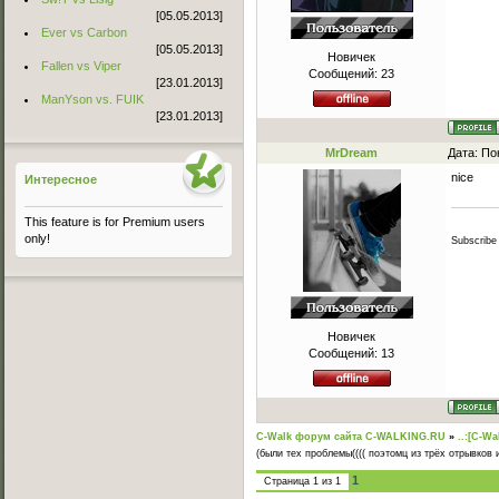
[05.05.2013]
Ever vs Carbon
[05.05.2013]
Новичек
Fallen vs Viper
Сообщений:
23
[23.01.2013]
ManYson vs. FUIK
[23.01.2013]
MrDream
Дата: По
nice
Интересное
This feature is for Premium users
only!
Subscribe
Новичек
Сообщений:
13
C-Walk форум сайта C-WALKING.RU
»
..:[C-Wa
(были тех проблемы(((( поэтомц из трёх отрывков и
1
Страница
1
из
1