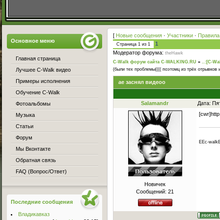
[
Новые сообщения
·
Участники
·
Правила
Основное меню
1
Страница
1
из
1
Модератор форума:
theHawk
Главная страница
C-Walk форум сайта C-WALKING.RU
»
..:[C-Wa
Лучшее C-Walk видео
(были тех проблемы(((( поэтомц из трёх отрывков и
Примеры исполнения
ае заснял видеоо
Обучение C-Walk
Salamandr
Дата: Пя
Фотоальбомы
[cwr]ht
Музыка
Статьи
Форум
EEc-walk
Мы Вконтакте
Обратная связь
FAQ (Вопрос/Ответ)
Новичек
Сообщений:
21
Последние сообщения
Владикавказ