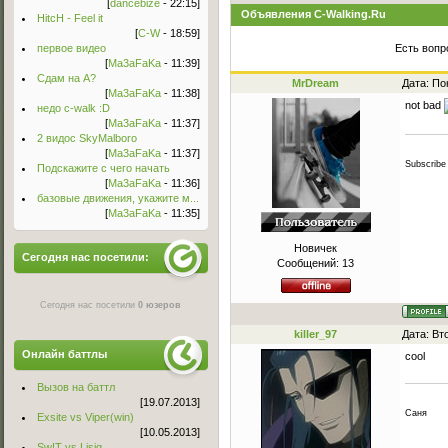
[
dancebize
- 22:15]
Объявления C-Walking.Ru
HitcH - Feel it
[
C-W
- 18:59]
первое видео
Есть вопр
[
Ma3aFaKa
- 11:39]
Сдам на А?
MrDream
Дата: По
[
Ma3aFaKa
- 11:38]
not bad
недо c-walk :D
[
Ma3aFaKa
- 11:37]
2 видос SkyMalboro
[
Ma3aFaKa
- 11:37]
Subscribe
Подскажите с чего начать
[
Ma3aFaKa
- 11:36]
базовые движения, укажите м...
[
Ma3aFaKa
- 11:35]
Новичек
Сегодня нас посетили:
Сообщений:
13
Сегодня нас посетили
0 юзеров
killer_97
Дата: Вт
Онлайн баттлы
cool
Вызов на баттл
[19.07.2013]
Саня
Exsite vs Viper(win)
[10.05.2013]
Sw!T vs Lisig