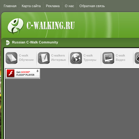
Главная
Карта сайта
Реклама
О нас
Обратная связь
Russian C-Walk Community
C-walk
C-walkers
С-walk
С-walk
Обучение
Интервью
Турниры
Видео