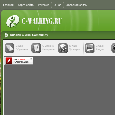
Главная
Карта сайта
Реклама
О нас
Обратная связь
Russian C-Walk Community
C-walk
C-walkers
С-walk
С-walk
Обучение
Интервью
Турниры
Видео