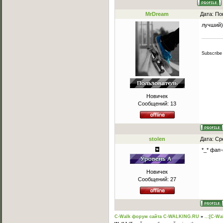
MrDream
Дата: По
лучший)
Subscribe
Новичек
Сообщений:
13
stolen
Дата: Ср
*_* фап
Новичек
Сообщений:
27
C-Walk форум сайта C-WALKING.RU
»
..:[C-Wa