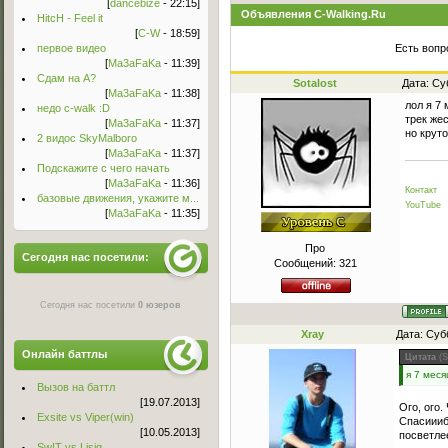
[
dancebize
- 22:15]
Объявления C-Walking.Ru
HitcH - Feel it
[
C-W
- 18:59]
первое видео
Есть вопр
[
Ma3aFaKa
- 11:39]
Сдам на А?
Sotalost
Дата: Су
[
Ma3aFaKa
- 11:38]
лол я 7
недо c-walk :D
трек же
[
Ma3aFaKa
- 11:37]
но круто
2 видос SkyMalboro
[
Ma3aFaKa
- 11:37]
Подскажите с чего начать
[
Ma3aFaKa
- 11:36]
Контакт
базовые движения, укажите м...
YouTube
[
Ma3aFaKa
- 11:35]
Про
Сегодня нас посетили:
Сообщений:
321
Сегодня нас посетили
0 юзеров
Xray
Дата: Суб
Онлайн баттлы
Цитата
(
S
я 7 мес
Вызов на баттл
[19.07.2013]
Ого, ого.
Exsite vs Viper(win)
Спасиииб
[10.05.2013]
посветле
Sw!T vs Lisig