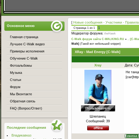
[
Новые сообщения
·
Участники
·
Правила
Основное меню
1
Страница
1
из
1
Модератор форума:
theHawk
Главная страница
C-Walk форум сайта C-WALKING.RU
»
..:[C-Wa
Лучшее C-Walk видео
Walk]
(Такой вот небольшой snippet)
Примеры исполнения
XRay - Mad Energy [C-Walk]
Обучение C-Walk
Xray
Дата: Су
Фотоальбомы
Не танц
Музыка
[cwr]ht
Статьи
Форум
Мы Вконтакте
Обратная связь
FAQ (Вопрос/Ответ)
Шлепанец
Сообщений:
39
Последние сообщения
Владикавказ