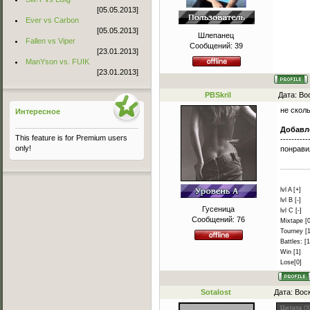
[05.05.2013]
Ever vs Carbon
[05.05.2013]
Шлепанец
Fallen vs Viper
Сообщений:
39
[23.01.2013]
ManYson vs. FUIK
[23.01.2013]
PBSkril
Дата: Во
не скол
Интересное
Добавл
This feature is for Premium users
----------
only!
понрав
lvl A [+]
lvl B [-]
Гусеница
lvl C [-]
Сообщений:
76
Mixtape [0
Tourney [1
Battles: [1
Win [1]
Lose[0]
Sotalost
Дата: Вос
Цитата
(
X