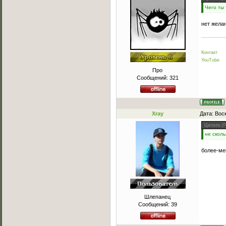
Чего ты 
нет жела
Контакт
YouTube
Про
Сообщений:
321
Xray
Дата: Вос
Цитата
(
P
не скол
более-ме
Шлепанец
Сообщений:
39