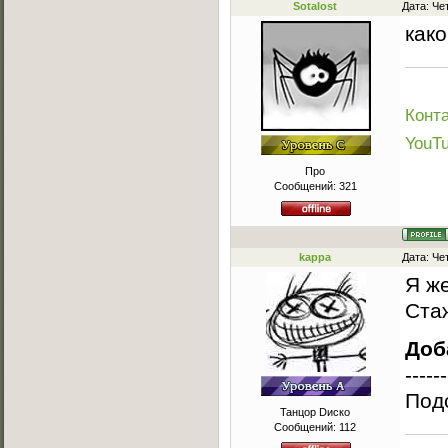
Sotalost
Дата: Че
как
Конта
YouT
Про
Сообщений:
321
kappa
Дата: Че
Я же
Стаж
Доб
------
Под
Танцор Dиско
Сообщений:
112