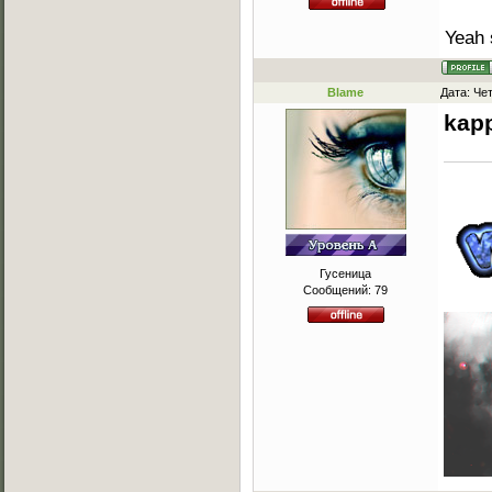
Yeah 
Blame
Дата: Че
kap
Гусеница
Сообщений:
79