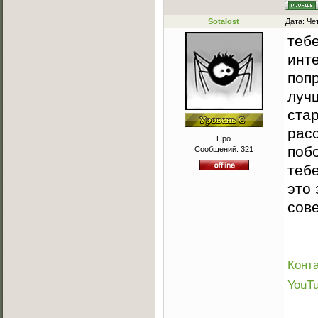
Sotalost
Дата: Че
теб
инт
поп
луч
ста
рас
Про
поб
Сообщений:
321
тебе
это 
сов
Конта
YouT