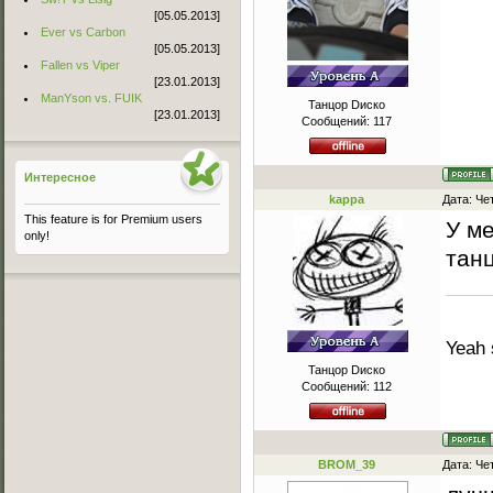
[05.05.2013]
Ever vs Carbon
[05.05.2013]
Fallen vs Viper
[23.01.2013]
ManYson vs. FUIK
Танцор Dиско
[23.01.2013]
Сообщений:
117
Интересное
kappa
Дата: Че
This feature is for Premium users
У м
only!
тан
Yeah 
Танцор Dиско
Сообщений:
112
BROM_39
Дата: Че