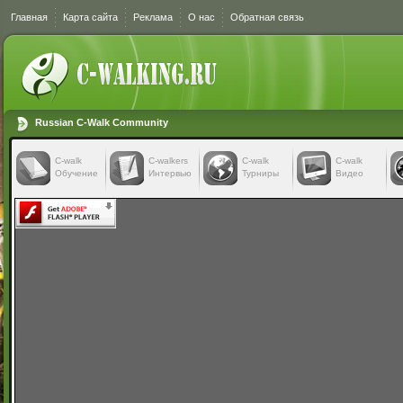
Главная
Карта сайта
Реклама
О нас
Обратная связь
Russian C-Walk Community
C-walk
C-walkers
С-walk
С-walk
Обучение
Интервью
Турниры
Видео