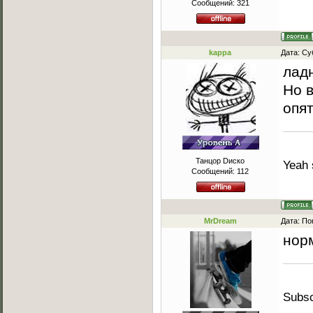
Сообщений:
321
kappa
Дата: Су
лад
Но в
опят
Танцор Dиско
Yeah 
Сообщений:
112
MrDream
Дата: По
нор
Subsc