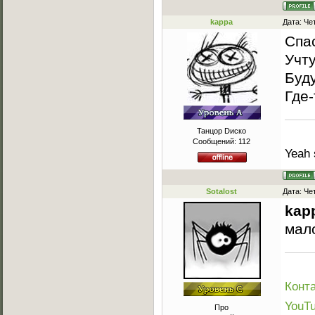
kappa
Дата: Че
Спа
Учт
Буд
Где-
Танцор Dиско
Сообщений:
112
Yeah 
Sotalost
Дата: Че
kap
мал
Конта
YouT
Про