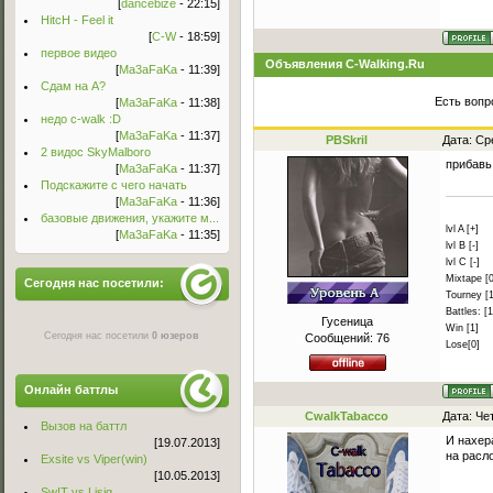
[
dancebize
- 22:15]
HitcH - Feel it
[
C-W
- 18:59]
первое видео
Объявления C-Walking.Ru
[
Ma3aFaKa
- 11:39]
Сдам на А?
Есть вопр
[
Ma3aFaKa
- 11:38]
недо c-walk :D
[
Ma3aFaKa
- 11:37]
PBSkril
Дата: Ср
2 видос SkyMalboro
прибавь
[
Ma3aFaKa
- 11:37]
Подскажите с чего начать
[
Ma3aFaKa
- 11:36]
базовые движения, укажите м...
lvl A [+]
[
Ma3aFaKa
- 11:35]
lvl B [-]
lvl C [-]
Mixtape [0
Сегодня нас посетили:
Tourney [1
Battles: [1
Гусеница
Win [1]
Сегодня нас посетили
0 юзеров
Сообщений:
76
Lose[0]
Онлайн баттлы
CwalkTabacco
Дата: Че
Вызов на баттл
И нахер
[19.07.2013]
на расл
Exsite vs Viper(win)
[10.05.2013]
Sw!T vs Lisig