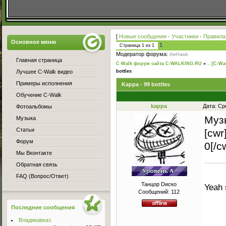
[
Новые сообщения
·
Участники
·
Правила
Основное меню
1
Страница
1
из
1
Модератор форума:
theHawk
Главная страница
C-Walk форум сайта C-WALKING.RU
»
..:[C-Wa
Лучшее C-Walk видео
bottles
Примеры исполнения
Kappa - 99 bottles
Обучение C-Walk
kappa
Дата: Ср
Фотоальбомы
Муз
Музыка
Статьи
[cw
Форум
0[/c
Мы Вконтакте
Обратная связь
FAQ (Вопрос/Ответ)
Танцор Dиско
Yeah 
Сообщений:
112
Последние сообщения
Владикавказ