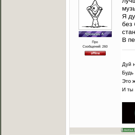
луч
муз
Я д
без 
стан
В п
Про
Сообщений:
260
Дуй н
Будь
Это 
И ты 