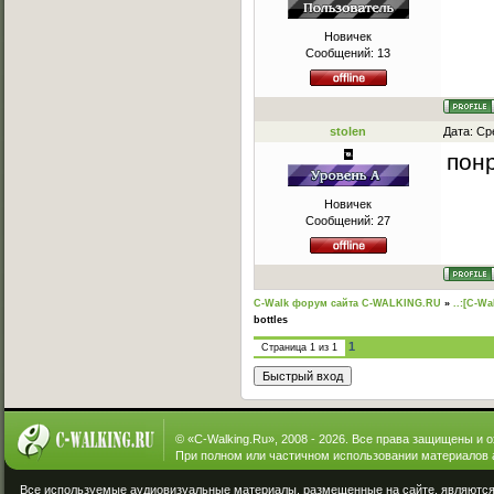
Новичек
Сообщений:
13
stolen
Дата: Ср
пон
Новичек
Сообщений:
27
C-Walk форум сайта C-WALKING.RU
»
..:[C-Wa
bottles
1
Страница
1
из
1
© «
C-Walking.Ru
», 2008 - 2026. Все права защищены и 
При полном или частичном использовании материалов 
Все используемые аудиовизуальные материалы, размещенные на сайте, являются 