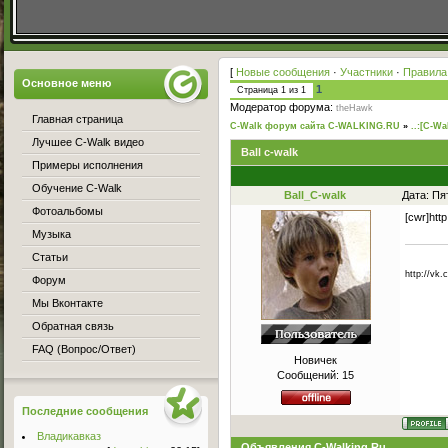
[
Новые сообщения
·
Участники
·
Правила
Основное меню
1
Страница
1
из
1
Модератор форума:
theHawk
Главная страница
C-Walk форум сайта C-WALKING.RU
»
..:[C-Wa
Лучшее C-Walk видео
Ball c-walk
Примеры исполнения
Обучение C-Walk
Ball_C-walk
Дата: Пя
Фотоальбомы
[cwr]htt
Музыка
Статьи
http://vk.
Форум
Мы Вконтакте
Обратная связь
FAQ (Вопрос/Ответ)
Новичек
Сообщений:
15
Последние сообщения
Владикавказ
Объявления C-Walking.Ru