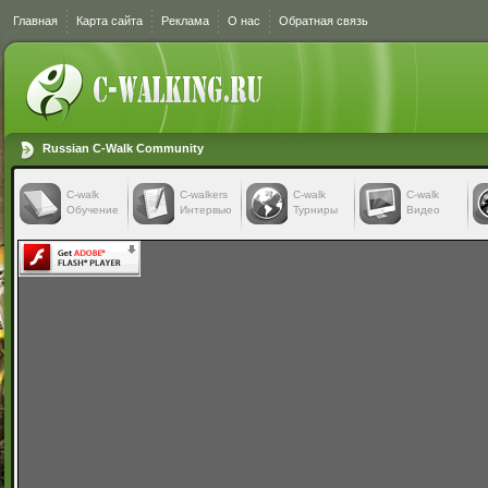
Главная
Карта сайта
Реклама
О нас
Обратная связь
Russian C-Walk Community
C-walk
C-walkers
С-walk
С-walk
Обучение
Интервью
Турниры
Видео