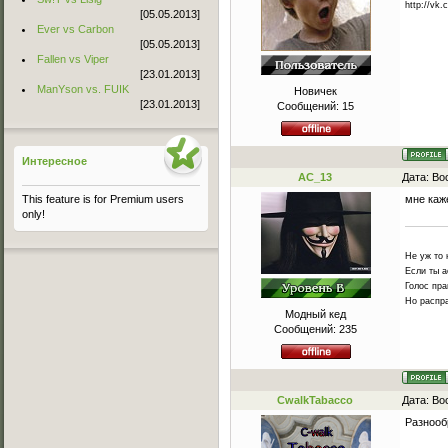
http://vk.
[05.05.2013]
Ever vs Carbon
[05.05.2013]
Fallen vs Viper
[23.01.2013]
ManYson vs. FUIK
Новичек
[23.01.2013]
Сообщений:
15
Интересное
AC_13
Дата: Во
мне каж
This feature is for Premium users
only!
Не уж то 
Если ты а
Голос пра
Но распра
Модный кед
Сообщений:
235
CwalkTabacco
Дата: Во
Разнооб