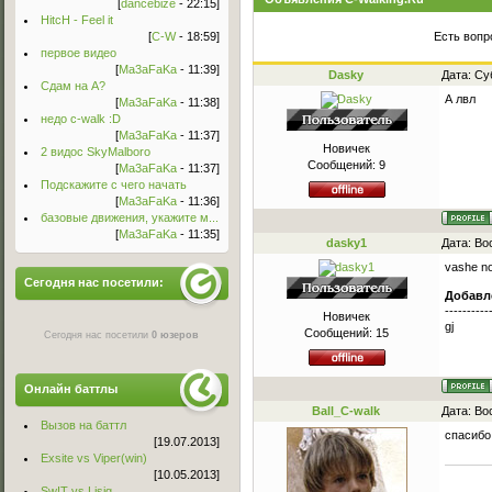
[
dancebize
- 22:15]
HitcH - Feel it
[
C-W
- 18:59]
Есть вопр
первое видео
[
Ma3aFaKa
- 11:39]
Dasky
Дата: Су
Сдам на А?
А лвл
[
Ma3aFaKa
- 11:38]
недо c-walk :D
[
Ma3aFaKa
- 11:37]
Новичек
2 видос SkyMalboro
Сообщений:
9
[
Ma3aFaKa
- 11:37]
Подскажите с чего начать
[
Ma3aFaKa
- 11:36]
базовые движения, укажите м...
[
Ma3aFaKa
- 11:35]
dasky1
Дата: Во
vashe n
Сегодня нас посетили:
Добавл
----------
Новичек
gj
Сообщений:
15
Сегодня нас посетили
0 юзеров
Онлайн баттлы
Ball_C-walk
Дата: Во
Вызов на баттл
спасибо
[19.07.2013]
Exsite vs Viper(win)
[10.05.2013]
Sw!T vs Lisig