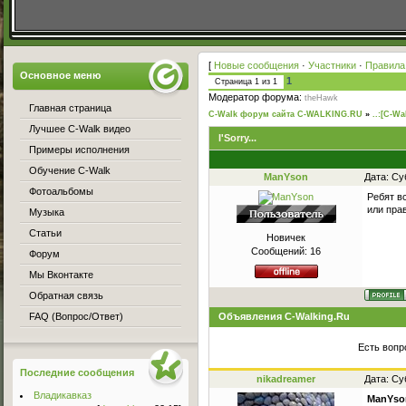
[
Новые сообщения
·
Участники
·
Правила
Основное меню
1
Страница
1
из
1
Модератор форума:
theHawk
Главная страница
C-Walk форум сайта C-WALKING.RU
»
..:[C-Wa
Лучшее C-Walk видео
I'Sorry...
Примеры исполнения
Обучение C-Walk
ManYson
Дата: Су
Фотоальбомы
Ребят в
или пра
Музыка
Статьи
Новичек
Сообщений:
16
Форум
Мы Вконтакте
Обратная связь
FAQ (Вопрос/Ответ)
Объявления C-Walking.Ru
Есть вопр
Последние сообщения
nikadreamer
Дата: Су
Владикавказ
ManYso