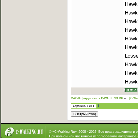
Hawk 
Hawk 
Hawk 
Hawk 
Hawk 
Hawk
Losse
Hawk 
Hawk 
Hawk 
C-Walk форум сайта C-WALKING.RU
»
..:[C-Wa
1
Страница
1
из
1
© «
C-Walking.Ru
», 2008 - 2026. Все права защищены и 
При полном или частичном использовании материалов 