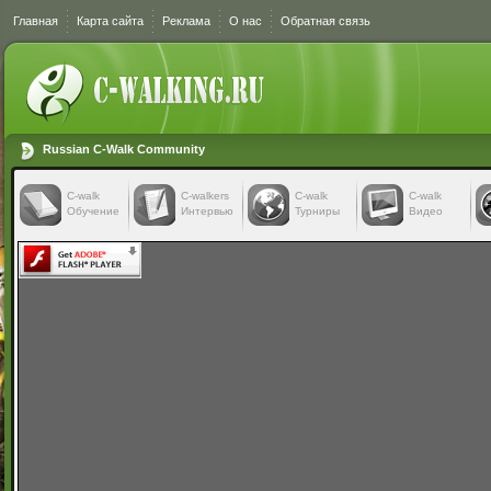
Главная
Карта сайта
Реклама
О нас
Обратная связь
Russian C-Walk Community
C-walk
C-walkers
С-walk
С-walk
Обучение
Интервью
Турниры
Видео