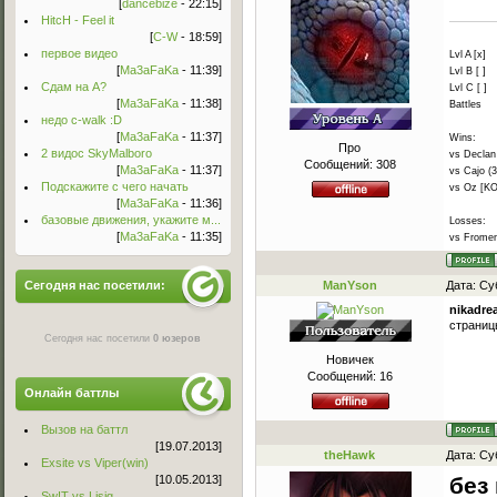
[
dancebize
- 22:15]
HitcH - Feel it
[
C-W
- 18:59]
первое видео
Lvl A [x]
[
Ma3aFaKa
- 11:39]
Lvl B [ ]
Сдам на А?
Lvl C [ ]
[
Ma3aFaKa
- 11:38]
Battles
недо c-walk :D
[
Ma3aFaKa
- 11:37]
Wins:
Про
2 видос SkyMalboro
vs Declan 
Сообщений:
308
[
Ma3aFaKa
- 11:37]
vs Cajo (3
Подскажите с чего начать
vs Oz [KO
[
Ma3aFaKa
- 11:36]
базовые движения, укажите м...
Losses:
[
Ma3aFaKa
- 11:35]
vs Frome
Сегодня нас посетили:
ManYson
Дата: Су
nikadre
страниц
Сегодня нас посетили
0 юзеров
Новичек
Сообщений:
16
Онлайн баттлы
Вызов на баттл
[19.07.2013]
theHawk
Дата: Су
Exsite vs Viper(win)
[10.05.2013]
без
Sw!T vs Lisig