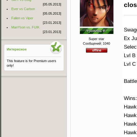
clos
[05.05.2013]
Ever vs Carbon
[05.05.2013]
Fallen vs Viper
[23.01.2013]
ManYson vs. FUIK
Swagg
[23.01.2013]
Ex Ju
Super star
Сообщений:
1040
Selec
Интересное
Lvl B
This feature is for Premium users
Lvl C
only!
Battl
Wins:
Hawk 
Hawk
Hawk 
Hawk