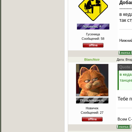
Доба
--------
в кед
так с
Гусеница
Сообщений:
58
Нижний
BlancNoir
Дата: Вто
Quote
в кеда
танцев
Тебе п
Новичек
Сообщений:
27
Всем C-