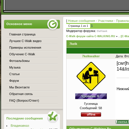
[
Новые сообщения
·
Участники
·
Правила
Основное меню
1
Страница
1
из
1
Модератор форума:
theHawk
Главная страница
C-Walk форум сайта C-WALKING.RU
»
..:[C-Wa
Лучшее C-Walk видео
7kelk
Примеры исполнения
Обучение C-Walk
7kelkwalker
Дата: Вт
Фотоальбомы
[cwr]
Музыка
14&li
Статьи
Форум
Мы Вконтакте
Нижний
Обратная связь
FAQ (Вопрос/Ответ)
Гусеница
Сообщений:
58
Последние сообщения
Владикавказ
Объявления C-Walking.Ru