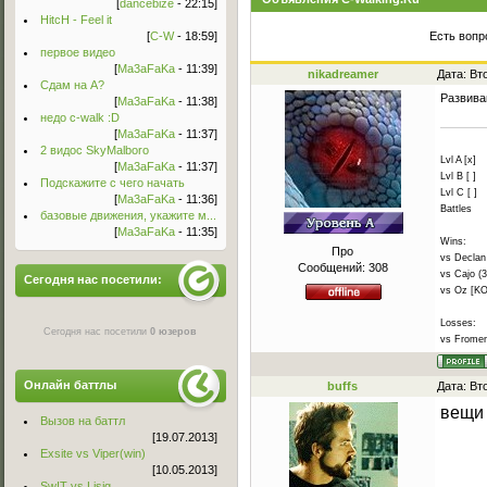
[
dancebize
- 22:15]
HitcH - Feel it
[
C-W
- 18:59]
Есть вопр
первое видео
[
Ma3aFaKa
- 11:39]
nikadreamer
Дата: Вт
Сдам на А?
Развива
[
Ma3aFaKa
- 11:38]
недо c-walk :D
[
Ma3aFaKa
- 11:37]
2 видос SkyMalboro
Lvl A [x]
[
Ma3aFaKa
- 11:37]
Lvl B [ ]
Подскажите с чего начать
Lvl C [ ]
[
Ma3aFaKa
- 11:36]
Battles
базовые движения, укажите м...
[
Ma3aFaKa
- 11:35]
Wins:
Про
vs Declan 
Сообщений:
308
vs Cajo (3
Сегодня нас посетили:
vs Oz [KO
Losses:
Сегодня нас посетили
0 юзеров
vs Frome
Онлайн баттлы
buffs
Дата: Вт
вещи 
Вызов на баттл
[19.07.2013]
Exsite vs Viper(win)
[10.05.2013]
Sw!T vs Lisig