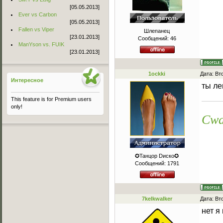
[05.05.2013]
Ever vs Carbon
[05.05.2013]
Fallen vs Viper
Шлепанец
[23.01.2013]
Сообщений:
46
ManYson vs. FUIK
[23.01.2013]
1ockki
Дата: Вт
Интересное
ты л
This feature is for Premium users
only!
Cwa
✪Танцор Dиско✪
Сообщений:
1791
7kelkwalker
Дата: Вт
нет я