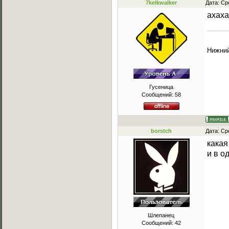
7kelkwalker
Дата: Ср
ахаха
Нижний
Гусеница
Сообщений:
58
borstch
Дата: Ср
какая
и в о
Шлепанец
Сообщений:
42