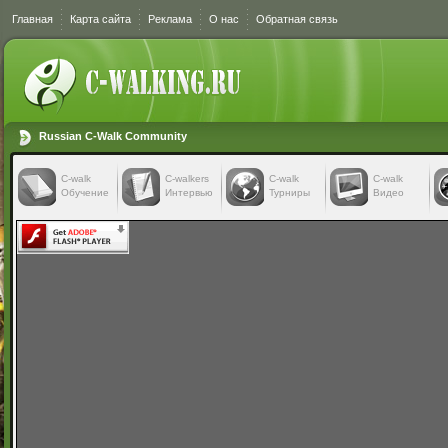
Главная
Карта сайта
Реклама
О нас
Обратная связь
Russian C-Walk Community
C-walk
C-walkers
С-walk
С-walk
Обучение
Интервью
Турниры
Видео