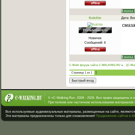
Kolchin
Дата: Во
смаза
Новичек
Сообщений:
6
C-Walk форум сайта C-WALKING.RU
»
..:[C-Wa
1
Страница
1
из
1
© «
C-Walking.Ru
», 2008 - 2026. Все права защищены и 
При полном или частичном использовании материалов 
Все используемые аудиовизуальные материалы, размещенные на сайте, являются 
Эти материалы предназначены только для ознакомления!
Продвижение сайтов в М