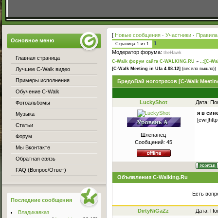
[
Новые сообщения
·
Участники
·
Правила
Основное меню
1
Страница
1
из
1
Модератор форума:
theHawk
Главная страница
C-Walk форум сайта C-WALKING.RU
»
..:[C-Wa
Лучшее C-Walk видео
[C-Walk Meeting in Ufa 4.08.12]
(весело вышло))
Примеры исполнения
БредоВэй ноготрясов [C-Walk Meeting 
Обучение C-Walk
LuckyShot
Дата: По
Фотоальбомы
я в син
Музыка
[cwr]htt
Статьи
Шлепанец
Форум
Сообщений:
45
Мы Вконтакте
Обратная связь
FAQ (Вопрос/Ответ)
Объявления C-Walking.Ru
Есть вопр
Последние сообщения
DirtyNiGaZz
Дата: По
Владикавказ