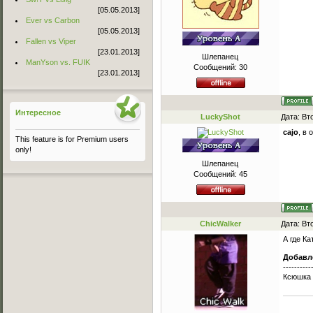
[05.05.2013]
Ever vs Carbon
[05.05.2013]
Fallen vs Viper
[23.01.2013]
Шлепанец
ManYson vs. FUIK
Сообщений:
30
[23.01.2013]
Интересное
LuckyShot
Дата: Вт
cajo
, в
This feature is for Premium users
only!
Шлепанец
Сообщений:
45
ChicWalker
Дата: Вт
А где К
Добавл
----------
Ксюшка 