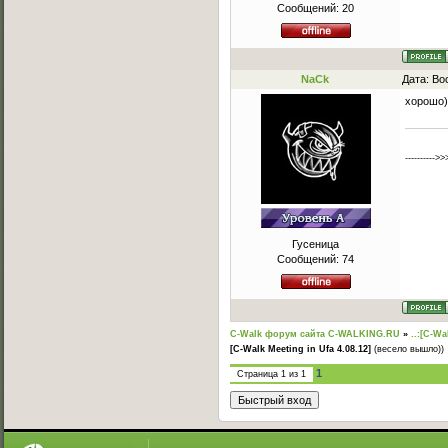
Сообщений:
20
NaCk
Дата: Во
хорошо)
---------->>
Гусеница
Сообщений:
74
C-Walk форум сайта C-WALKING.RU
»
..:[C-Wa
[C-Walk Meeting in Ufa 4.08.12]
(весело вышло))
1
Страница
1
из
1