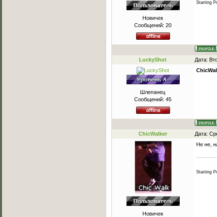
Starting 
Новичек
Сообщений:
20
LuckyShot
Дата: Вт
ChicWal
Шлепанец
Сообщений:
45
ChicWalker
Дата: Ср
Не не, 
Starting 
Новичек