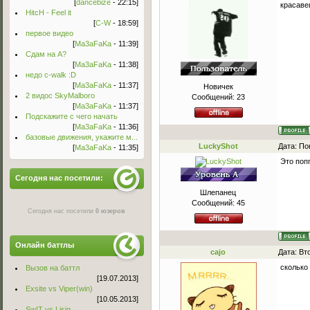
[
dancebize
- 22:15]
красаве
HitcH - Feel it
[
C-W
- 18:59]
первое видео
[
Ma3aFaKa
- 11:39]
Сдам на А?
[
Ma3aFaKa
- 11:38]
недо c-walk :D
[
Ma3aFaKa
- 11:37]
Новичек
2 видос SkyMalboro
Сообщений:
23
[
Ma3aFaKa
- 11:37]
Подскажите с чего начать
[
Ma3aFaKa
- 11:36]
базовые движения, укажите м...
LuckyShot
Дата: По
[
Ma3aFaKa
- 11:35]
Это попп
Сегодня нас посетили:
Шлепанец
Сообщений:
45
Сегодня нас посетили
0 юзеров
Онлайн баттлы
cajo
Дата: Вт
сколько
Вызов на баттл
[19.07.2013]
Exsite vs Viper(win)
[10.05.2013]
Sw!T vs Lisig