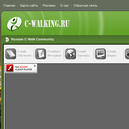
Главная
Карта сайта
Реклама
О нас
Обратная связь
Russian C-Walk Community
C-walk
C-walkers
С-walk
С-walk
Обучение
Интервью
Турниры
Видео