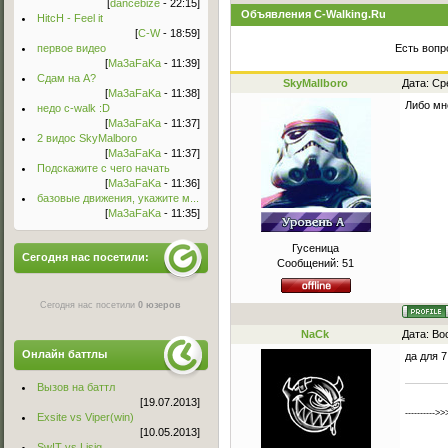
[
dancebize
- 22:15]
Объявления C-Walking.Ru
HitcH - Feel it
[
C-W
- 18:59]
первое видео
Есть вопр
[
Ma3aFaKa
- 11:39]
Сдам на А?
SkyMallboro
Дата: Ср
[
Ma3aFaKa
- 11:38]
Либо мн
недо c-walk :D
[
Ma3aFaKa
- 11:37]
2 видос SkyMalboro
[
Ma3aFaKa
- 11:37]
Подскажите с чего начать
[
Ma3aFaKa
- 11:36]
базовые движения, укажите м...
[
Ma3aFaKa
- 11:35]
Гусеница
Сегодня нас посетили:
Сообщений:
51
Сегодня нас посетили
0 юзеров
NaCk
Дата: Во
Онлайн баттлы
да для 7
Вызов на баттл
[19.07.2013]
---------->>
Exsite vs Viper(win)
[10.05.2013]
Sw!T vs Lisig