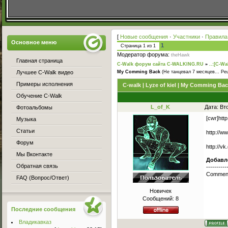
[
Новые сообщения
·
Участники
·
Правила
Основное меню
1
Страница
1
из
1
Модератор форума:
theHawk
Главная страница
C-Walk форум сайта C-WALKING.RU
»
..:[C-Wa
Лучшее C-Walk видео
My Comming Back
(Не танцевал 7 месяцев... Ре
Примеры исполнения
С-walk | Lyze of kiel | My Comming Ba
Обучение C-Walk
L_of_K
Дата: Вт
Фотоальбомы
[cwr]ht
Музыка
Статьи
http://w
Форум
http://v
Мы Вконтакте
Добавл
Обратная связь
----------
Comment
FAQ (Вопрос/Ответ)
Новичек
Сообщений:
8
Последние сообщения
Владикавказ