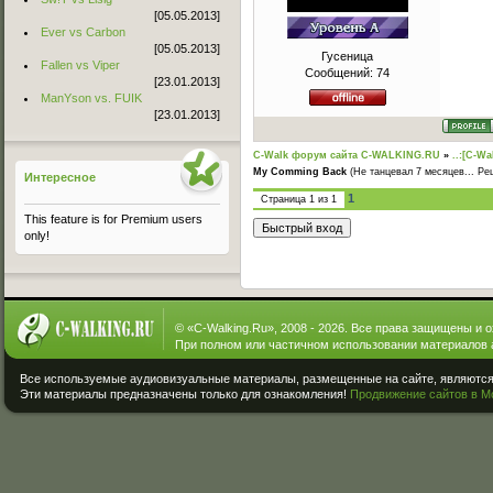
[05.05.2013]
Ever vs Carbon
[05.05.2013]
Гусеница
Fallen vs Viper
Сообщений:
74
[23.01.2013]
ManYson vs. FUIK
[23.01.2013]
C-Walk форум сайта C-WALKING.RU
»
..:[C-Wa
My Comming Back
(Не танцевал 7 месяцев... Ре
Интересное
1
Страница
1
из
1
This feature is for Premium users
only!
© «
C-Walking.Ru
», 2008 - 2026. Все права защищены и 
При полном или частичном использовании материалов 
Все используемые аудиовизуальные материалы, размещенные на сайте, являются 
Эти материалы предназначены только для ознакомления!
Продвижение сайтов в М