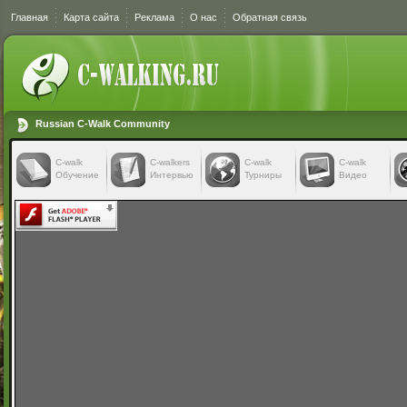
Главная
Карта сайта
Реклама
О нас
Обратная связь
Russian C-Walk Community
C-walk
C-walkers
С-walk
С-walk
Обучение
Интервью
Турниры
Видео