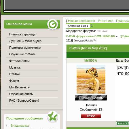
[
Новые сообщения
·
Участники
·
Правила
Основное меню
1
Страница
1
из
1
Модератор форума:
theHawk
Главная страница
C-Walk форум сайта C-WALKING.RU
»
..:[C-Wa
Лучшее C-Walk видео
2012]
(что доработать?)
Примеры исполнения
C-Walk [Minsk May 2012]
Обучение C-Walk
MrSEGA
Дата: Во
Фотоальбомы
[cwr]
Музыка
что д
Статьи
Форум
Мы Вконтакте
Обратная связь
FAQ (Вопрос/Ответ)
Новичек
Сообщений:
13
Последние сообщения
Владикавказ