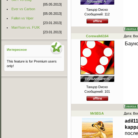
[05.05.2013]
Ever vs Carbon
Танцор Dиско
[05.05.2013]
Сообщений:
112
Fallen vs Viper
[23.01.2013]
ManYson vs. FUIK
[23.01.2013]
Corewalk6164
Дата: Во
Баунс
Интересное
This feature is for Premium users
only!
Танцор Dиско
Сообщений:
101
MrSEGA
Дата: Во
adil1
kapp
после