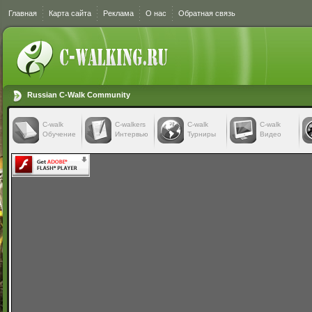
Главная
Карта сайта
Реклама
О нас
Обратная связь
Russian C-Walk Community
C-walk
C-walkers
С-walk
С-walk
Обучение
Интервью
Турниры
Видео