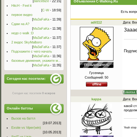
[
dancebize
- 22:15]
Объявления C-Walking.Ru
HitcH - Feel it
[
C-W
- 18:59]
Есть вопр
первое видео
[
Ma3aFaKa
- 11:39]
adil112
Дата: Во
Сдам на А?
[
Ma3aFaKa
- 11:38]
Зааа
недо c-walk :D
[
Ma3aFaKa
- 11:37]
2 видос SkyMalboro
[
Ma3aFaKa
- 11:37]
Подпи
Подскажите с чего начать
[
Ma3aFaKa
- 11:36]
базовые движения, укажите м...
[
Ma3aFaKa
- 11:35]
Гусеница
Сообщений:
50
Сегодня нас посетили:
Сегодня нас посетили
0 юзеров
kappa
Дата: Во
какой с
Онлайн баттлы
продолж
Вызов на баттл
[19.07.2013]
Exsite vs Viper(win)
Yeah stop
[10.05.2013]
Sw!T vs Lisig