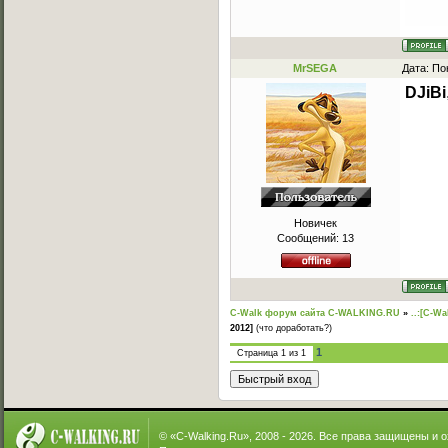
MrSEGA
Дата: По
DJiBi
Новичек
Сообщений:
13
C-Walk форум сайта C-WALKING.RU
»
..:[C-Wa
2012]
(что доработать?)
1
Страница
1
из
1
© «
C-Walking.Ru
», 2008 - 2026. Все права защищены и 