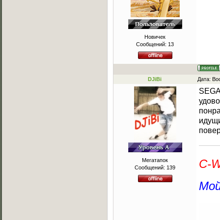
Новичек
Сообщений:
13
DJiBi
Дата: Во
SEGA,
удово
понра
идущи
повер
Мегатапок
C-W
Сообщений:
139
DJIBI
Мой
DJIBI