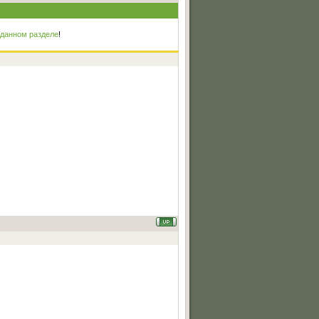
 данном разделе
!