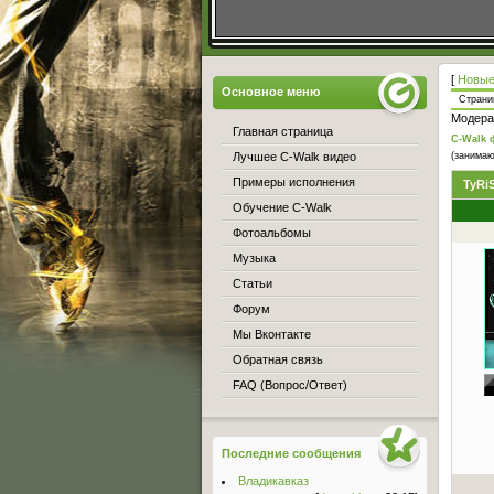
[
Новые
Основное меню
Стран
Модера
Главная страница
C-Walk 
Лучшее C-Walk видео
(занимаю
Примеры исполнения
TyRi
Обучение C-Walk
Фотоальбомы
Музыка
Статьи
Форум
Мы Вконтакте
Обратная связь
FAQ (Вопрос/Ответ)
Последние сообщения
Владикавказ