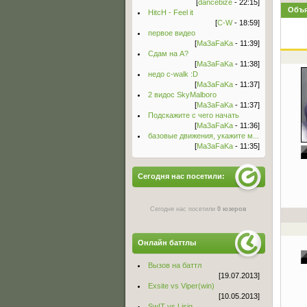
[
dancebize
- 22:15]
Объя
HitcH - Feel it
[
C-W
- 18:59]
первое видео
[
Ma3aFaKa
- 11:39]
Сдам на А?
[
Ma3aFaKa
- 11:38]
недо c-walk :D
[
Ma3aFaKa
- 11:37]
2 видос SkyMalboro
[
Ma3aFaKa
- 11:37]
Подскажите с чего начать
[
Ma3aFaKa
- 11:36]
базовые движения, укажите м...
[
Ma3aFaKa
- 11:35]
Сегодня нас посетили:
Сегодня нас посетили
0 юзеров
Онлайн баттлы
Вызов на баттл
[19.07.2013]
Exsite vs Viper(win)
[10.05.2013]
Sw!T vs Lisig