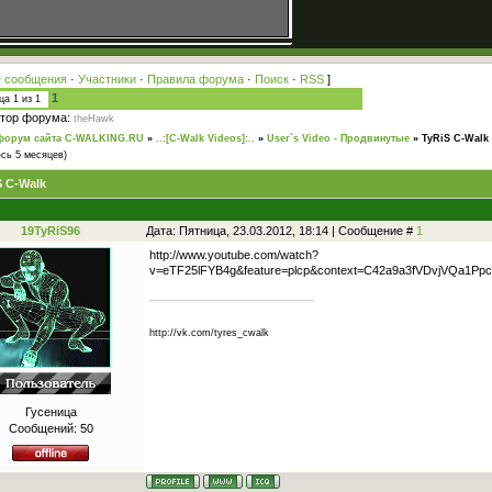
 сообщения
·
Участники
·
Правила форума
·
Поиск
·
RSS
]
1
ица
1
из
1
тор форума:
theHawk
форум сайта C-WALKING.RU
»
..:[C-Walk Videos]:..
»
User`s Video - Продвинутые
»
TyRiS C-Walk
сь 5 месяцев)
S C-Walk
19TyRiS96
Дата: Пятница, 23.03.2012, 18:14 | Сообщение #
1
http://www.youtube.com/watch?
v=eTF25lFYB4g&feature=plcp&context=C42a9a3fVDvjVQa1
http://vk.com/tyres_cwalk
Гусеница
Сообщений:
50