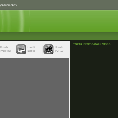
ратная связь
TOP10: BEST C-WALK VIDEO
С-walk
С-walk
C-walk
Турниры
Видео
ТОП10