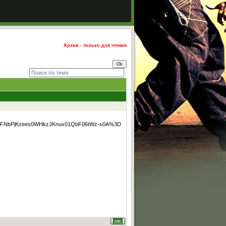
Архив - только для чтения
PpcFNbPjKzees0WHkzJKnux01QbF06tWz-s0A%3D