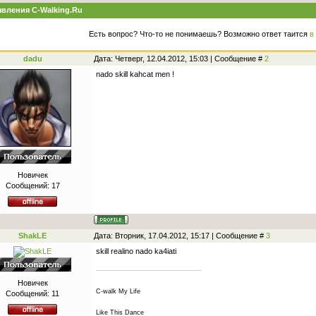
вления C-Walking.Ru
Есть вопрос? Что-то не понимаешь? Возможно ответ таится
в
dadu
Дата: Четверг, 12.04.2012, 15:03 | Сообщение #
2
nado skill kahcat men !
Новичек
Сообщений:
17
ShakLE
Дата: Вторник, 17.04.2012, 15:17 | Сообщение #
3
skill realino nado ka4iati
Новичек
C-walk My Life
Сообщений:
11
Like This Dance