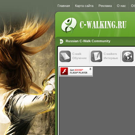
Главная
Карта сайта
Реклама
О нас
Об
Russian C-Walk Community
C-walk
C-walkers
Обучение
Интервью