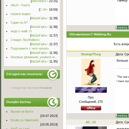
Танец-
[
dancebize
- 22:15]
HitcH - Feel it
[
C-W
- 18:59]
первое видео
[
Ma3aFaKa
- 11:39]
Сдам на А?
[
Ma3aFaKa
- 11:38]
недо c-walk :D
Объявления C-Walking.Ru
[
Ma3aFaKa
- 11:37]
2 видос SkyMalboro
[
Ma3aFaKa
- 11:37]
Есть вопр
Подскажите с чего начать
[
Ma3aFaKa
- 11:36]
StrangeThug
Дата: Ср
базовые движения, укажите м...
Больше 
[
Ma3aFaKa
- 11:35]
Сегодня нас посетили:
"The real 
I have sty
Сегодня нас посетили
0 юзеров
Про
Сообщений:
275
Онлайн баттлы
Вызов на баттл
[19.07.2013]
Exsite vs Viper(win)
AC_13
Дата: Ср
[10.05.2013]
Sw!T vs Lisig