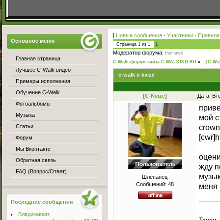
[
Новые сообщения
·
Участники
·
Правила
Основное меню
1
Страница
1
из
1
Модератор форума:
theHawk
Главная страница
C-Walk форум сайта C-WALKING.RU
»
..:[C-Wa
Лучшее C-Walk видео
c-walk c-kvize
Примеры исполнения
Обучение C-Walk
[C-Kvize]
Дата: Вт
Фотоальбомы
приве
Музыка
мой с
Статьи
crown
[cwr]
Форум
Мы Вконтакте
оцени
Обратная связь
жду п
FAQ (Вопрос/Ответ)
музык
Шлепанец
Сообщений:
48
меня 
Последние сообщения
Владикавказ