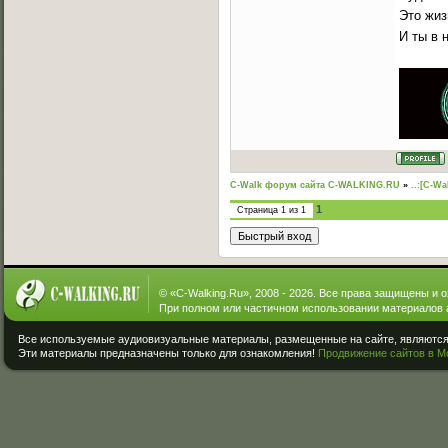
Это жиз
И ты в 
C-Walk форум сайта C-WALKING.RU
»
..:[C-Wa
1
Страница
1
из
1
© «
C-Walking.Ru
», 2008 - 2026. Все права защищены и 
При полном или частичном использовании материалов 
Все используемые аудиовизуальные материалы, размещенные на сайте, являются 
Эти материалы предназначены только для ознакомления!
Продвижение сайтов в М