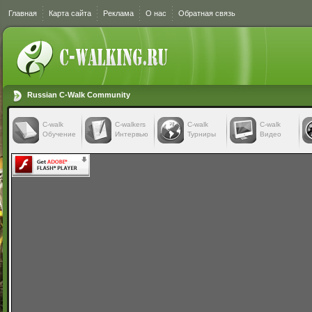
Главная
Карта сайта
Реклама
О нас
Обратная связь
Russian C-Walk Community
C-walk
C-walkers
С-walk
С-walk
Обучение
Интервью
Турниры
Видео