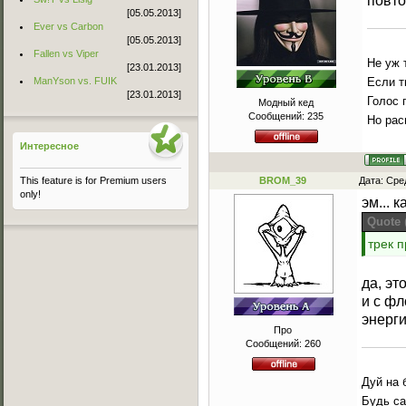
повто
[05.05.2013]
Ever vs Carbon
[05.05.2013]
Fallen vs Viper
Не уж 
[23.01.2013]
Если т
ManYson vs. FUIK
[23.01.2013]
Голос 
Модный кед
Сообщений:
235
Но рас
Интересное
BROM_39
Дата: Сре
This feature is for Premium users
only!
эм... 
Quote
трек п
да, эт
и с фл
энерг
Про
Сообщений:
260
Дуй на 
Будь са