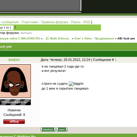
 сообщения
·
Участники
·
Правила форума
·
Поиск
·
RSS
]
1
ица
1
из
1
тор форума:
theHawk
форум сайта C-WALKING.RU
»
..:[C-Walk Videos]:..
»
User`s Video - Продвинутые
»
ABi fuck yee
uck yee
bra1ns
Дата: Четверг, 26.01.2012, 12:24 | Сообщение #
1
я не танцевал 2 года где-то
и вот результат
строго не судить
до 1 мин я серьёзно танцевал
Новичек
Сообщений:
8
вления C-Walking.Ru