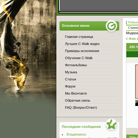
[
Новые
Основное меню
Стран
Модера
Главная страница
C-Walk 
Лучшее C-Walk видео
ABi f
Примеры исполнения
Обучение C-Walk
Фотоальбомы
Музыка
Статьи
Форум
Мы Вконтакте
Обратная связь
FAQ (Вопрос/Ответ)
Последние сообщения
Владикавказ
Объя