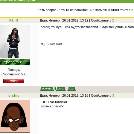
Есть вопрос? Что-то не понимаешь? Возможно ответ таится
в
R1nG
Дата: Четверг, 26.01.2012, 13:12 | Сообщение #
2
noroc) танцуеш как будто заставляют.. надо танцевать с лю
M_R Clown-walk
Господь
Сообщений:
538
bra1ns
Дата: Четверг, 26.01.2012, 13:18 | Сообщение #
3
:DDD заставляют
аахах) спасибо