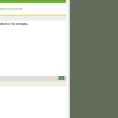
 данном разделе
!
бовью) а так молодец