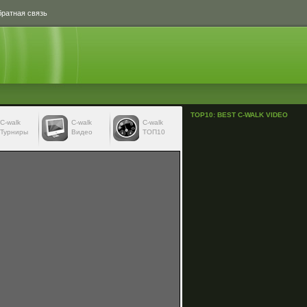
ратная связь
TOP10: BEST C-WALK VIDEO
С-walk
С-walk
C-walk
Турниры
Видео
ТОП10