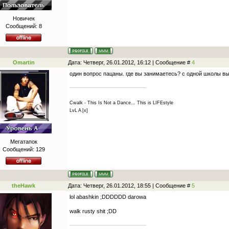
Новичек
Сообщений:
8
Omartin
Дата: Четверг, 26.01.2012, 16:12 | Сообщение #
4
один вопрос пацаны. где вы занимаетесь? с одной школы вы
Cwalk - This Is Not a Dance... This is LIFEstyle
LvL A [x]
Мегатапок
Сообщений:
129
theHawk
Дата: Четверг, 26.01.2012, 18:55 | Сообщение #
5
lol abashkin ;DDDDDD darowa
walk rusty shit ;DD