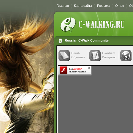
Главная
Карта сайта
Реклама
О нас
Об
Russian C-Walk Community
C-walk
C-walkers
Обучение
Интервью