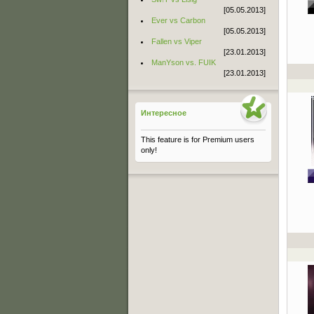
[05.05.2013]
Ever vs Carbon
[05.05.2013]
Fallen vs Viper
[23.01.2013]
ManYson vs. FUIK
[23.01.2013]
Интересное
This feature is for Premium users
only!