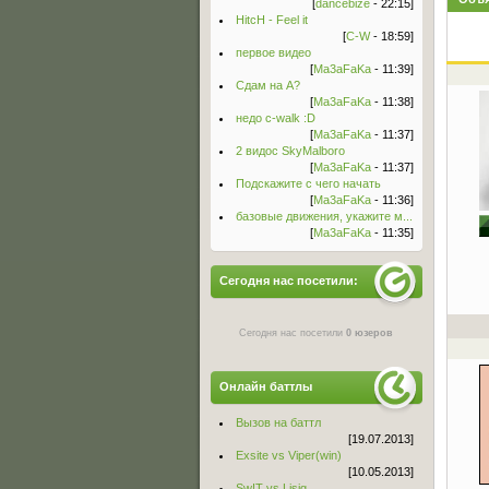
[
dancebize
- 22:15]
HitcH - Feel it
[
C-W
- 18:59]
первое видео
[
Ma3aFaKa
- 11:39]
Сдам на А?
[
Ma3aFaKa
- 11:38]
недо c-walk :D
[
Ma3aFaKa
- 11:37]
2 видос SkyMalboro
[
Ma3aFaKa
- 11:37]
Подскажите с чего начать
[
Ma3aFaKa
- 11:36]
базовые движения, укажите м...
[
Ma3aFaKa
- 11:35]
Сегодня нас посетили:
Сегодня нас посетили
0 юзеров
Онлайн баттлы
Вызов на баттл
[19.07.2013]
Exsite vs Viper(win)
[10.05.2013]
Sw!T vs Lisig