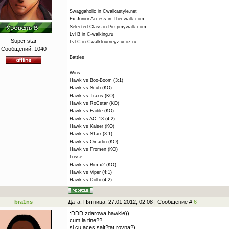
Swaggaholic in Cwalkastyle.net
Ex Junior Access in Thecwalk.com
Selected Class in Pimpmywalk.com
Lvl B in C-walking.ru
Super star
Lvl C in Cwalktourneyz.ucoz.ru
Сообщений:
1040
Battles
Wins:
Hawk vs Boo-Boom (3:1)
Hawk vs Scub (KO)
Hawk vs Traxis (KO)
Hawk vs RoCstar (KO)
Hawk vs Faible (KO)
Hawk vs AC_13 (4:2)
Hawk vs Kaiser (KO)
Hawk vs S1arr (3:1)
Hawk vs Omartin (KO)
Hawk vs Fromen (KO)
Losse:
Hawk vs Bim x2 (KO)
Hawk vs Viper (4:1)
Hawk vs Dolbi (4:2)
bra1ns
Дата: Пятница, 27.01.2012, 02:08 | Сообщение #
6
:DDD zdarowa hawkie))
cum la tine??
si cu aces sait?tat rovna?)