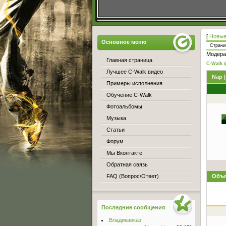
[
Новые
Основное меню
Стран
Модера
Главная страница
C-Walk 
Лучшее C-Walk видео
Nap |
Примеры исполнения
Обучение C-Walk
Фотоальбомы
Музыка
Статьи
Форум
Мы Вконтакте
Обратная связь
FAQ (Вопрос/Ответ)
Объя
Последние сообщения
Владикавказ