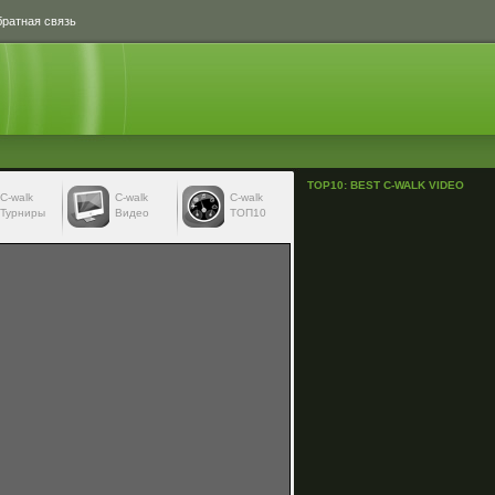
ратная связь
TOP10: BEST C-WALK VIDEO
С-walk
С-walk
C-walk
Турниры
Видео
ТОП10