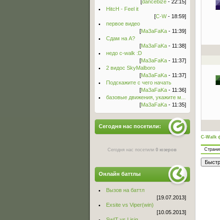
[
dancebize
- 22:15]
HitcH - Feel it
[
C-W
- 18:59]
первое видео
[
Ma3aFaKa
- 11:39]
Сдам на А?
[
Ma3aFaKa
- 11:38]
недо c-walk :D
[
Ma3aFaKa
- 11:37]
2 видос SkyMalboro
[
Ma3aFaKa
- 11:37]
Подскажите с чего начать
[
Ma3aFaKa
- 11:36]
базовые движения, укажите м...
[
Ma3aFaKa
- 11:35]
Сегодня нас посетили:
C-Walk 
Стран
Сегодня нас посетили
0 юзеров
Онлайн баттлы
Вызов на баттл
[19.07.2013]
Exsite vs Viper(win)
[10.05.2013]
Sw!T vs Lisig