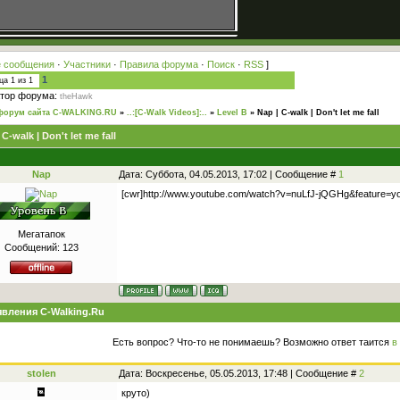
 сообщения
·
Участники
·
Правила форума
·
Поиск
·
RSS
]
1
ица
1
из
1
тор форума:
theHawk
форум сайта C-WALKING.RU
»
..:[C-Walk Videos]:..
»
Level B
»
Nap | C-walk | Don't let me fall
 C-walk | Don't let me fall
Nap
Дата: Суббота, 04.05.2013, 17:02 | Сообщение #
1
[cwr]http://www.youtube.com/watch?v=nuLfJ-jQGHg&feature=yo
Мегатапок
Сообщений:
123
вления C-Walking.Ru
Есть вопрос? Что-то не понимаешь? Возможно ответ таится
в
stolen
Дата: Воскресенье, 05.05.2013, 17:48 | Сообщение #
2
круто)