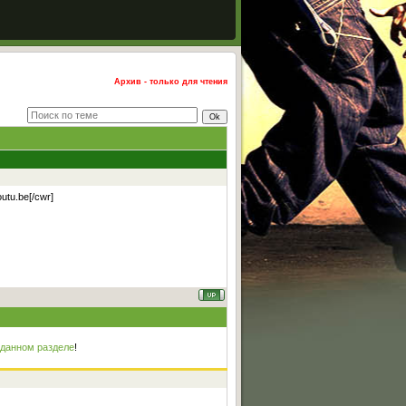
Архив - только для чтения
utu.be[/cwr]
 данном разделе
!