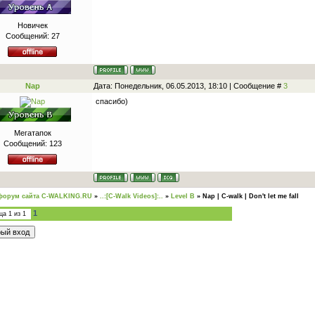
Новичек
Сообщений:
27
Nap
Дата: Понедельник, 06.05.2013, 18:10 | Сообщение #
3
спасибо)
Мегатапок
Сообщений:
123
форум сайта C-WALKING.RU
»
..:[C-Walk Videos]:..
»
Level B
»
Nap | C-walk | Don't let me fall
1
ица
1
из
1