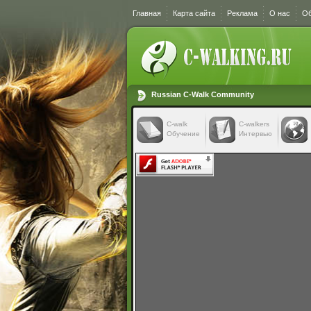
Главная
Карта сайта
Реклама
О нас
Об
Russian C-Walk Community
C-walk
C-walkers
Обучение
Интервью