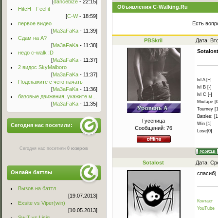
[
dancebize
- 22:15]
Объявления C-Walking.Ru
HitcH - Feel it
[
C-W
- 18:59]
первое видео
Есть вопр
[
Ma3aFaKa
- 11:39]
Сдам на А?
PBSkril
Дата: Вт
[
Ma3aFaKa
- 11:38]
Sotalos
недо c-walk :D
[
Ma3aFaKa
- 11:37]
2 видос SkyMalboro
[
Ma3aFaKa
- 11:37]
lvl A [+]
Подскажите с чего начать
lvl B [-]
[
Ma3aFaKa
- 11:36]
lvl C [-]
базовые движения, укажите м...
Mixtape [0
[
Ma3aFaKa
- 11:35]
Tourney [1
Battles: [1
Гусеница
Win [1]
Сегодня нас посетили:
Сообщений:
76
Lose[0]
Сегодня нас посетили
0 юзеров
Sotalost
Дата: Ср
Онлайн баттлы
спасиб)
Вызов на баттл
[19.07.2013]
Контакт
Exsite vs Viper(win)
YouTube
[10.05.2013]
Sw!T vs Lisig