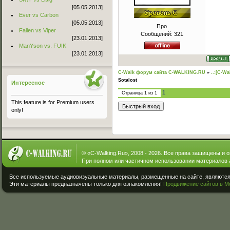
[05.05.2013]
Ever vs Carbon
[05.05.2013]
Про
Fallen vs Viper
Сообщений:
321
[23.01.2013]
ManYson vs. FUIK
[23.01.2013]
C-Walk форум сайта C-WALKING.RU
»
..:[C-Wa
Sotalost
Интересное
1
Страница
1
из
1
This feature is for Premium users
only!
© «
C-Walking.Ru
», 2008 - 2026. Все права защищены и 
При полном или частичном использовании материалов 
Все используемые аудиовизуальные материалы, размещенные на сайте, являются 
Эти материалы предназначены только для ознакомления!
Продвижение сайтов в М