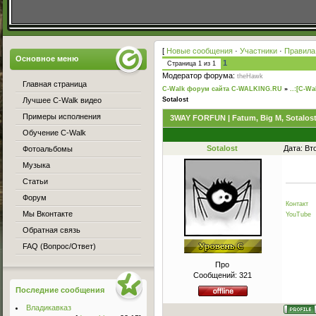
[
Новые сообщения
·
Участники
·
Правила
Основное меню
1
Страница
1
из
1
Модератор форума:
theHawk
Главная страница
C-Walk форум сайта C-WALKING.RU
»
..:[C-Wa
Лучшее C-Walk видео
Sotalost
Примеры исполнения
3WAY FORFUN | Fatum, Big M, Sotalos
Обучение C-Walk
Sotalost
Дата: Вт
Фотоальбомы
Музыка
Статьи
Форум
Контакт
Мы Вконтакте
YouTube
Обратная связь
FAQ (Вопрос/Ответ)
Про
Сообщений:
321
Последние сообщения
Владикавказ