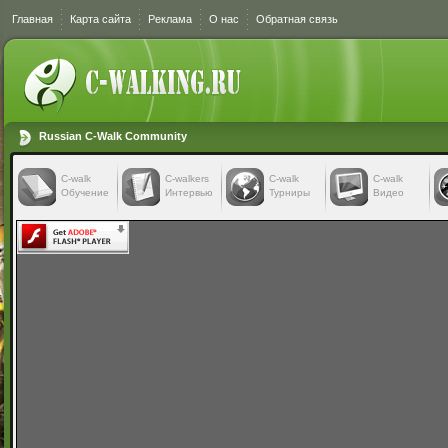
Главная
Карта сайта
Реклама
О нас
Обратная связь
Russian C-Walk Community
C-walk
C-walkers
С-walk
С-walk
Обучение
Интервью
Турниры
Видео