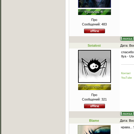
Про
Сообщений:
483
Sotalost
Дата: Во
спасибо
Ilya - U
Контакт
YouTube
Про
Сообщений:
321
Blame
Дата: Во
нрава...