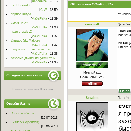
[
dancebize
- 22:15]
Объявления C-Walking.Ru
HitcH - Feel it
[
C-W
- 18:59]
первое видео
Есть вопр
[
Ma3aFaKa
- 11:39]
Сдам на А?
evercwalk
Дата: Че
[
Ma3aFaKa
- 11:38]
лолдолг
недо c-walk :D
вот заче
[
Ma3aFaKa
- 11:37]
2 видос SkyMalboro
по танц
[
Ma3aFaKa
- 11:37]
ничего 
Подскажите с чего начать
[
Ma3aFaKa
- 11:36]
базовые движения, укажите м...
[
Ma3aFaKa
- 11:35]
Модный кед
Сегодня нас посетили:
Сообщений:
242
Сегодня нас посетили
0 юзеров
Sotalost
Дата: Че
Онлайн баттлы
eve
я пр
Вызов на баттл
[19.07.2013]
захо
Exsite vs Viper(win)
[10.05.2013]
быс
Sw!T vs Lisig