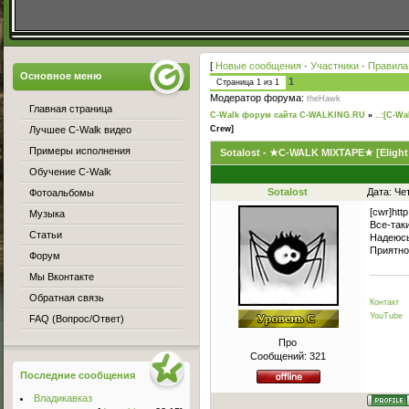
[
Новые сообщения
·
Участники
·
Правила
Основное меню
1
Страница
1
из
1
Модератор форума:
theHawk
Главная страница
C-Walk форум сайта C-WALKING.RU
»
..:[C-Wa
Лучшее C-Walk видео
Crew]
Примеры исполнения
Sotalost - ★C-WALK MIXTAPE★ [Elight
Обучение C-Walk
Sotalost
Дата: Че
Фотоальбомы
[cwr]ht
Музыка
Все-так
Статьи
Надеюсь
Приятно
Форум
Мы Вконтакте
Обратная связь
Контакт
YouTube
FAQ (Вопрос/Ответ)
Про
Сообщений:
321
Последние сообщения
Владикавказ