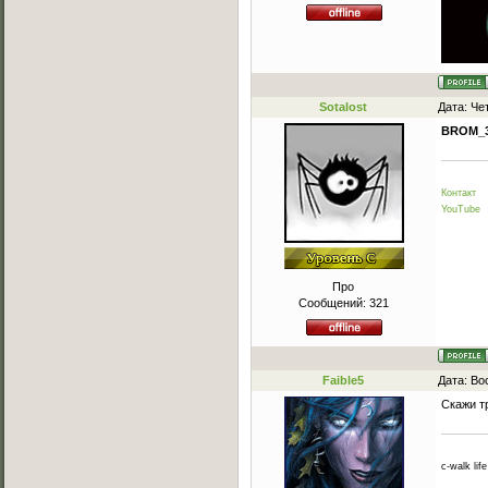
Sotalost
Дата: Че
BROM_
Контакт
YouTube
Про
Сообщений:
321
Faible5
Дата: Во
Скажи т
c-walk life