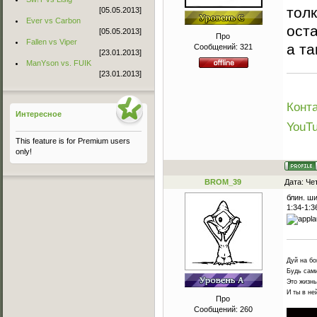
толк
[05.05.2013]
Ever vs Carbon
ост
[05.05.2013]
Про
Fallen vs Viper
а та
Сообщений:
321
[23.01.2013]
ManYson vs. FUIK
[23.01.2013]
Конта
Интересное
YouT
This feature is for Premium users
only!
BROM_39
Дата: Че
блин. ш
1:34-1:
Дуй на бо
Будь сами
Это жизнь
И ты в не
Про
Сообщений:
260