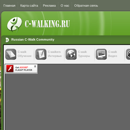
Главная
Карта сайта
Реклама
О нас
Обратная связь
Russian C-Walk Community
C-walk
C-walkers
С-walk
С-walk
Обучение
Интервью
Турниры
Видео