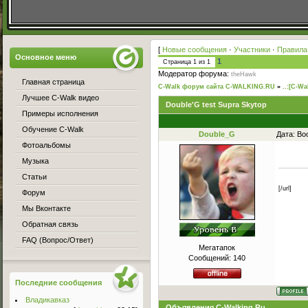
[
Новые сообщения
·
Участники
·
Правила
Основное меню
1
Страница
1
из
1
Модератор форума:
theHawk
Главная страница
C-Walk форум сайта C-WALKING.RU
»
..:[C-Wa
Лучшее C-Walk видео
Double'G test Supra Skytop
Примеры исполнения
Обучение C-Walk
Double_G
Дата: Во
Фотоальбомы
Музыка
Статьи
[/url]
Форум
Мы Вконтакте
Обратная связь
FAQ (Вопрос/Ответ)
Мегатапок
Сообщений:
140
Последние сообщения
Владикавказ
Объявления C-Walking.Ru