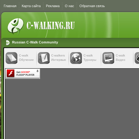
Главная
Карта сайта
Реклама
О нас
Обратная связь
Russian C-Walk Community
C-walk
C-walkers
С-walk
С-walk
Обучение
Интервью
Турниры
Видео