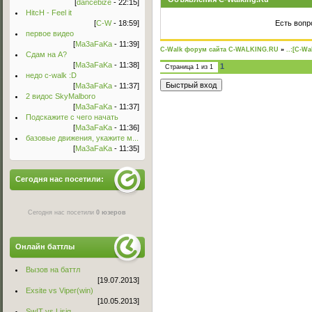
[
dancebize
- 22:15]
HitcH - Feel it
[
C-W
- 18:59]
Есть вопр
первое видео
[
Ma3aFaKa
- 11:39]
C-Walk форум сайта C-WALKING.RU
»
..:[C-Wa
Сдам на А?
[
Ma3aFaKa
- 11:38]
1
Страница
1
из
1
недо c-walk :D
[
Ma3aFaKa
- 11:37]
2 видос SkyMalboro
[
Ma3aFaKa
- 11:37]
Подскажите с чего начать
[
Ma3aFaKa
- 11:36]
базовые движения, укажите м...
[
Ma3aFaKa
- 11:35]
Сегодня нас посетили:
Сегодня нас посетили
0 юзеров
Онлайн баттлы
Вызов на баттл
[19.07.2013]
Exsite vs Viper(win)
[10.05.2013]
Sw!T vs Lisig