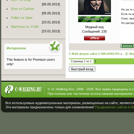
[05.05.2013]
Ever vs Carbon
Не уж то 
[05.05.2013]
Если ты а
Fallen vs Viper
Голос пра
[23.01.2013]
Но распра
ManYson vs. FUIK
Модный кед
[23.01.2013]
Сообщений:
235
Интересное
C-Walk форум сайта C-WALKING.RU
»
..:[C-Wa
This feature is for Premium users
1
Страница
1
из
1
only!
© «
C-Walking.Ru
», 2008 - 2026. Все права защищены и 
При полном или частичном использовании материалов 
Все используемые аудиовизуальные материалы, размещенные на сайте, являются 
Эти материалы предназначены только для ознакомления!
Продвижение сайтов в М