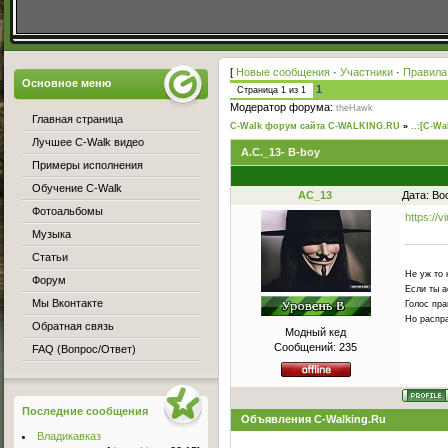
[
Новые сообщения
·
Участники
·
Правила
Основное меню
1
Страница
1
из
1
Модератор форума:
theHawk
Главная страница
C-Walk форум сайта C-WALKING.RU
»
..:[C-Wa
Лучшее C-Walk видео
A.C._13- B-boy
Примеры исполнения
Обучение C-Walk
AC_13
Дата: Во
Фотоальбомы
https://
Музыка
Статьи
Не уж то 
Форум
Если ты а
Мы Вконтакте
Голос пра
Но распра
Обратная связь
Модный кед
Сообщений:
235
FAQ (Вопрос/Ответ)
Последние сообщения
Объявления C-Walking.Ru
Владикавказ