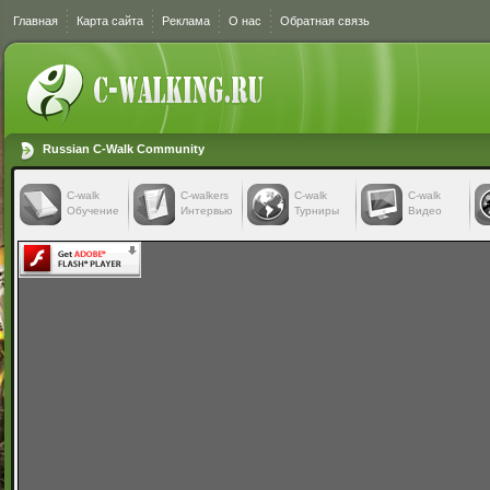
Главная
Карта сайта
Реклама
О нас
Обратная связь
Russian C-Walk Community
C-walk
C-walkers
С-walk
С-walk
Обучение
Интервью
Турниры
Видео