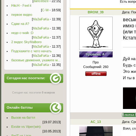
[
dancebize
- 22:15]
Есть вопр
HitcH - Feel it
[
C-W
- 18:59]
BROM_39
Дата: По
первое видео
весь
[
Ma3aFaKa
- 11:39]
Сдам на А?
имхо 
[
Ma3aFaKa
- 11:38]
(или 
недо c-walk :D
Кстат
[
Ma3aFaKa
- 11:37]
2 видос SkyMalboro
[
Ma3aFaKa
- 11:37]
Подскажите с чего начать
[
Ma3aFaKa
- 11:36]
Дуй на
базовые движения, укажите м...
Про
Будь с
[
Ma3aFaKa
- 11:35]
Сообщений:
260
Это жи
И ты в
Сегодня нас посетили:
Сегодня нас посетили
0 юзеров
Онлайн баттлы
Вызов на баттл
AC_13
Дата: Ср
[19.07.2013]
Exsite vs Viper(win)
Взял, сп
[10.05.2013]
Sw!T vs Lisig