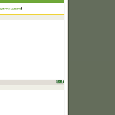
 данном разделе
!