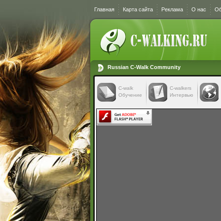
Главная
Карта сайта
Реклама
О нас
Об
Russian C-Walk Community
C-walk
C-walkers
Обучение
Интервью