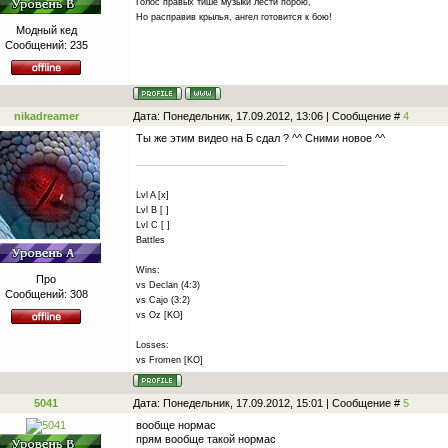
Голос правых тише музыки лести порою,
Но расправив крылья, ангел готовится к бою!
Модный кед
Сообщений:
235
nikadreamer
Дата: Понедельник, 17.09.2012, 13:06 | Сообщение #
4
Ты же этим видео на Б сдал ? ^^ Сними новое ^^
Lvl A [x]
Lvl B [ ]
Lvl C [ ]
Battles
Wins:
Про
vs Declan (4:3)
Сообщений:
308
vs Cajo (3:2)
vs Oz [KO]
Losses:
vs Fromen [KO]
5041
Дата: Понедельник, 17.09.2012, 15:01 | Сообщение #
5
вообще нормас
прям вообще такой нормас