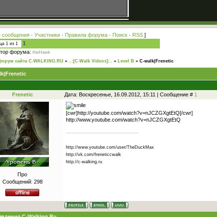
 сообщения
·
Участники
·
Правила форума
·
Поиск
·
RSS
]
1
ица
1
из
1
тор форума:
theHawk
форум сайта C-WALKING.RU
»
..:[C-Walk Videos]:..
»
Level B
»
C-walk|Frenetic
k|Frenetic
Frenetic
Дата: Воскресенье, 16.09.2012, 15:11 | Сообщение #
1
[cwr]http://youtube.com/watch?v=nJCZGXgtEtQ[/cwr]
http://www.youtube.com/watch?v=nJCZGXgtEtQ
http://www.youtube.com/user/TheDuckMax
http://vk.com/freneticcwalk
http://c-walking.ru
Про
Сообщений:
298
вления C-Walking.Ru