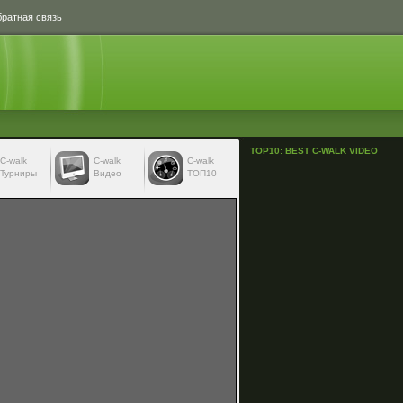
ратная связь
TOP10: BEST C-WALK VIDEO
С-walk
С-walk
C-walk
Турниры
Видео
ТОП10