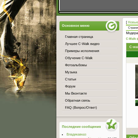
[
Новые
Основное меню
Стран
Модера
Главная страница
C-Walk 
Лучшее C-Walk видео
C-wal
Примеры исполнения
Обучение C-Walk
Фотоальбомы
Музыка
Статьи
Форум
Мы Вконтакте
Обратная связь
FAQ (Вопрос/Ответ)
Последние сообщения
Владикавказ
Объя