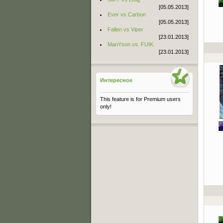
[05.05.2013]
Ever vs Carbon
[05.05.2013]
Fallen vs Viper
[23.01.2013]
ManYson vs. FUIK
[23.01.2013]
Интересное
This feature is for Premium users
only!