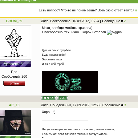
Есть вопрос? Что-то не понимаешь? Возможно ответ таится
в
BROM_39
Дата: Воскресенье, 16.09.2012, 16:24 | Сообщение #
2
Макс, вообще могёшь, красава)
Своеобразно, технично... короч нет слов
Дуй на бой с судьбой,
Будь самим собой -
Это жизнь твоя
И ты в ней герой
Про
Сообщений:
260
AC_13
Дата: Понедельник, 17.09.2012, 12:58 | Сообщение #
3
Хорош !)
Не уж то напрасно мы, тем что сказано, точим алмазы,
Если ты ас: тебя пачкают грязью и топчут массы.