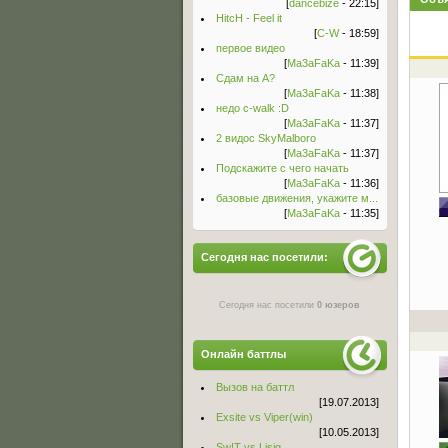
[
dancebize
- 22:15]
HitcH - Feel it
[
C-W
- 18:59]
первое видео
[
Ma3aFaKa
- 11:39]
Сдам на А?
[
Ma3aFaKa
- 11:38]
недо c-walk :D
[
Ma3aFaKa
- 11:37]
2 видос SkyMalboro
[
Ma3aFaKa
- 11:37]
Подскажите с чего начать
[
Ma3aFaKa
- 11:36]
базовые движения, укажите м...
[
Ma3aFaKa
- 11:35]
Сегодня нас посетили:
Сегодня нас посетили
0 юзеров
Онлайн баттлы
Вызов на баттл
[19.07.2013]
Exsite vs Viper(win)
[10.05.2013]
Sw!T vs Lisig