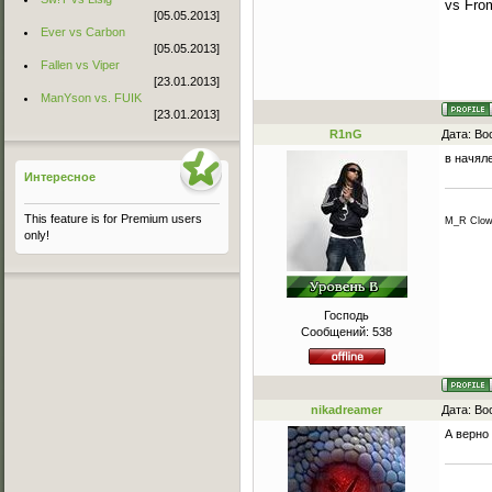
vs Fro
[05.05.2013]
Ever vs Carbon
[05.05.2013]
Fallen vs Viper
[23.01.2013]
ManYson vs. FUIK
[23.01.2013]
R1nG
Дата: Во
в начяле
Интересное
This feature is for Premium users
M_R Clow
only!
Господь
Сообщений:
538
nikadreamer
Дата: Во
А верно