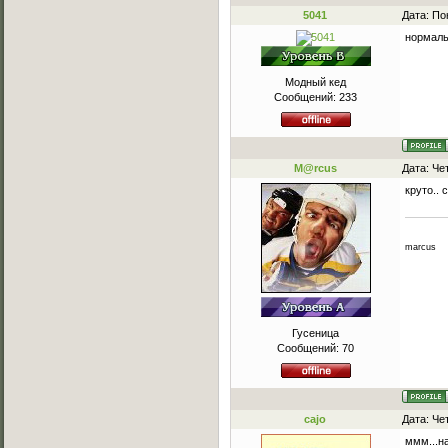
5041
Дата: По
нормаль
Модный кед
Сообщений:
233
M@rcus
Дата: Че
круто.. 
marcus
Гусеница
Сообщений:
70
cajo
Дата: Че
ммм...н