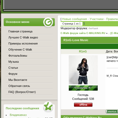
[
Новые сообщения
·
Участники
·
Правила
Основное меню
1
Страница
1
из
1
Модератор форума:
theHawk
Главная страница
C-Walk форум сайта C-WALKING.RU
»
..:[C-Wa
Лучшее C-Walk видео
R1nG-Love Music
Примеры исполнения
Обучение C-Walk
R1nG
Дата: Во
Фотоальбомы
[cwr]htt
нечего т
Музыка
Статьи
Форум
M_R Clow
Мы Вконтакте
Обратная связь
FAQ (Вопрос/Ответ)
Господь
Сообщений:
538
Последние сообщения
Владикавказ
Объявления C-Walking.Ru