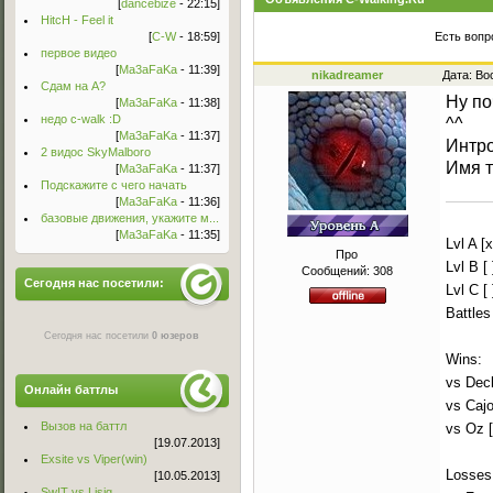
[
dancebize
- 22:15]
HitcH - Feel it
[
C-W
- 18:59]
Есть вопр
первое видео
[
Ma3aFaKa
- 11:39]
nikadreamer
Дата: Во
Сдам на А?
Ну по
[
Ma3aFaKa
- 11:38]
недо c-walk :D
^^
[
Ma3aFaKa
- 11:37]
Интро
2 видос SkyMalboro
Имя т
[
Ma3aFaKa
- 11:37]
Подскажите с чего начать
[
Ma3aFaKa
- 11:36]
базовые движения, укажите м...
[
Ma3aFaKa
- 11:35]
Lvl A [x
Про
Lvl B [ 
Сообщений:
308
Сегодня нас посетили:
Lvl C [ 
Battles
Сегодня нас посетили
0 юзеров
Wins:
vs Decl
Онлайн баттлы
vs Cajo
Вызов на баттл
vs Oz 
[19.07.2013]
Exsite vs Viper(win)
Losses
[10.05.2013]
Sw!T vs Lisig