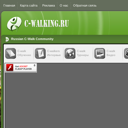
Главная
Карта сайта
Реклама
О нас
Обратная связь
Russian C-Walk Community
C-walk
C-walkers
С-walk
С-walk
Обучение
Интервью
Турниры
Видео