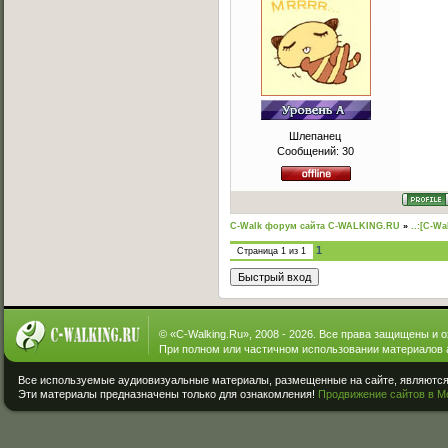
Шлепанец
Сообщений:
30
C-Walk форум сайта C-WALKING.RU
»
..:[C-Wa
1
Страница
1
из
1
© «
C-Walking.Ru
», 2008 - 2026. Все права защищены и 
При полном или частичном использовании материалов 
Все используемые аудиовизуальные материалы, размещенные на сайте, являются 
Эти материалы предназначены только для ознакомления!
Продвижение сайтов в М