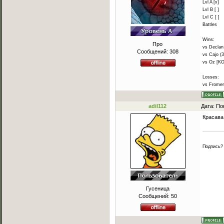
Lvl A [x]
Lvl B [ ]
Lvl C [ ]
Battles
Wins:
Про
vs Declan 
Сообщений:
308
vs Cajo (3
vs Oz [KO
Losses:
vs Frome
adil112
Дата: По
Красава
Подпись?
Гусеница
Сообщений:
50