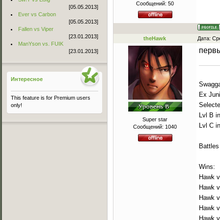
Сообщений:
50
[05.05.2013]
Ever vs Carbon
[05.05.2013]
Fallen vs Viper
[23.01.2013]
theHawk
Дата: Ср
ManYson vs. FUIK
первы
[23.01.2013]
Интересное
Swaggah
Ex Jun
This feature is for Premium users
Select
only!
Lvl B i
Super star
Lvl C i
Сообщений:
1040
Battles
Wins:
Hawk v
Hawk v
Hawk v
Hawk v
Hawk v