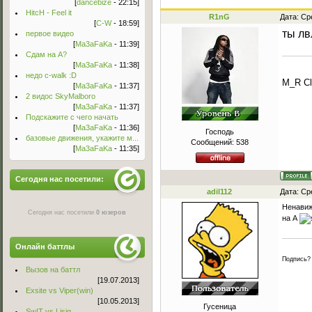
[
dancebize
- 22:15]
HitcH - Feel it
R1nG
Дата: Ср
[
C-W
- 18:59]
ты л
первое видео
[
Ma3aFaKa
- 11:39]
Сдам на А?
[
Ma3aFaKa
- 11:38]
недо c-walk :D
M_R Cl
[
Ma3aFaKa
- 11:37]
2 видос SkyMalboro
[
Ma3aFaKa
- 11:37]
Подскажите с чего начать
[
Ma3aFaKa
- 11:36]
Господь
базовые движения, укажите м...
Сообщений:
538
[
Ma3aFaKa
- 11:35]
Сегодня нас посетили:
adil112
Дата: Ср
Ненавиж
Сегодня нас посетили
0 юзеров
на А
Онлайн баттлы
Подпись?
Вызов на баттл
[19.07.2013]
Exsite vs Viper(win)
[10.05.2013]
Гусеница
Sw!T vs Lisig