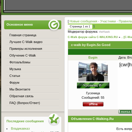
[
Новые сообщения
·
Участники
·
Правила
Основное меню
1
Страница
1
из
1
Модератор форума:
theHawk
Главная страница
C-Walk форум сайта C-WALKING.RU
»
..:[C-Wa
Лучшее C-Walk видео
c-walk by Eugin.So Good
Примеры исполнения
Обучение C-Walk
Eugin
Дата: Вт
Фотоальбомы
[cwr]
Музыка
Статьи
Форум
Мы Вконтакте
Гусеница
Обратная связь
Сообщений:
55
FAQ (Вопрос/Ответ)
Объявления C-Walking.Ru
Последние сообщения
Владикавказ
Есть вопр