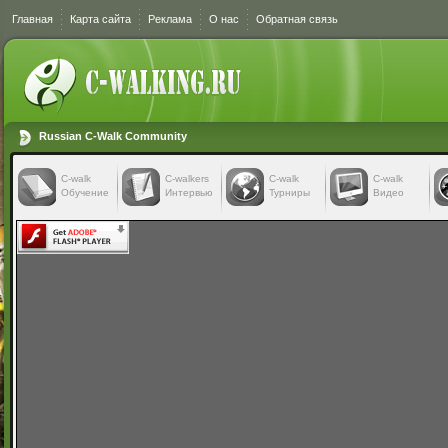
Главная
Карта сайта
Реклама
О нас
Обратная связь
Russian C-Walk Community
C-walk
C-walkers
С-walk
С-walk
Обучение
Интервью
Турниры
Видео