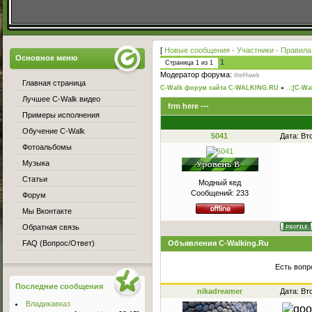
[
Новые сообщения
·
Участники
·
Правила
Основное меню
1
Страница
1
из
1
Модератор форума:
theHawk
Главная страница
C-Walk форум сайта C-WALKING.RU
»
..:[C-Wa
Лучшее C-Walk видео
frm here ---
Примеры исполнения
Обучение C-Walk
5041
Дата: Вт
Фотоальбомы
Музыка
Статьи
Модный кед
Сообщений:
233
Форум
Мы Вконтакте
Обратная связь
FAQ (Вопрос/Ответ)
Объявления C-Walking.Ru
Есть вопр
Последние сообщения
nikadreamer
Дата: Вт
Владикавказ