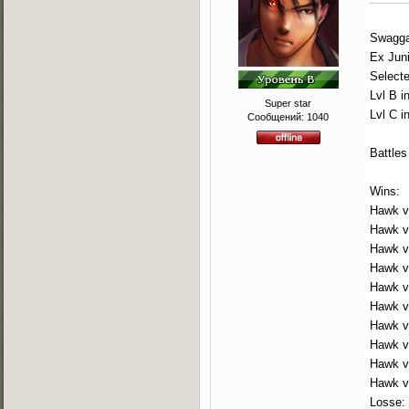
Swaggah
Ex Jun
Select
Lvl B i
Super star
Lvl C i
Сообщений:
1040
Battles
Wins:
Hawk v
Hawk v
Hawk v
Hawk v
Hawk v
Hawk v
Hawk v
Hawk vs
Hawk v
Hawk v
Losse: