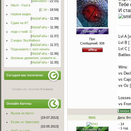
[
dancebize
- 22:15]
Тебе 
HitcH - Feel it
И ста
[
C-W
- 18:59]
первое видео
[
Ma3aFaKa
- 11:39]
Сдам на А?
[
Ma3aFaKa
- 11:38]
недо c-walk :D
[
Ma3aFaKa
- 11:37]
Lvl A [x
Про
2 видос SkyMalboro
Lvl B [ 
Сообщений:
308
[
Ma3aFaKa
- 11:37]
Lvl C [ 
Подскажите с чего начать
[
Ma3aFaKa
- 11:36]
Battles
базовые движения, укажите м...
[
Ma3aFaKa
- 11:35]
Wins:
vs Decl
Сегодня нас посетили:
vs Cajo
vs Oz 
Сегодня нас посетили
0 юзеров
Losses
Онлайн баттлы
vs Fro
Вызов на баттл
[19.07.2013]
5041
Дата: Вт
Exsite vs Viper(win)
- 14
[10.05.2013]
- 1 год
Sw!T vs Lisig