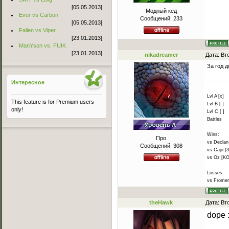
[05.05.2013]
Модный кед
Ever vs Carbon
Сообщений:
233
[05.05.2013]
Fallen vs Viper
[23.01.2013]
ManYson vs. FUIK
[23.01.2013]
nikadreamer
Дата: Вт
За год 
Интересное
Lvl A [x]
This feature is for Premium users
Lvl B [ ]
only!
Lvl C [ ]
Battles
Wins:
Про
vs Declan 
Сообщений:
308
vs Cajo (3
vs Oz [KO
Losses:
vs Frome
theHawk
Дата: Вт
dope :