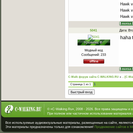
Hawk v
Hawk vs
Hawk vs
5041
Дата: Вт
haha 
Модный кед
Сообщений:
233
C-Walk форум сайта C-WALKING.RU
»
..:[C-Wa
1
Страница
1
из
1
© «
C-Walking.Ru
», 2008 - 2026. Все права защищены и 
При полном или частичном использовании материалов 
Все используемые аудиовизуальные материалы, размещенные на сайте, являются 
Эти материалы предназначены только для ознакомления!
Продвижение сайтов в М