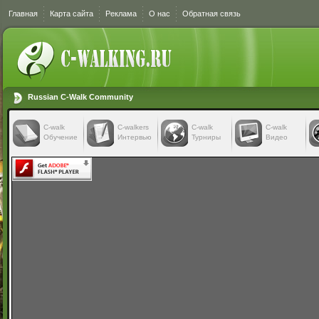
Главная
Карта сайта
Реклама
О нас
Обратная связь
Russian C-Walk Community
C-walk
C-walkers
С-walk
С-walk
Обучение
Интервью
Турниры
Видео