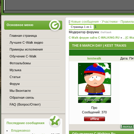
[
Новые сообщения
·
Участники
·
Правила
Основное меню
1
Страница
1
из
1
Модератор форума:
theHawk
Главная страница
C-Walk форум сайта C-WALKING.RU
»
..:[C-Wa
Лучшее C-Walk видео
THE 8 MARCH DAY | KEST TRAXIS
Примеры исполнения
Обучение C-Walk
kestwalk
Дата: Пя
Фотоальбомы
Музыка
Статьи
Форум
Мы Вконтакте
Обратная связь
FAQ (Вопрос/Ответ)
Про
Сообщений:
370
Последние сообщения
Владикавказ
Объявления C-Walking.Ru