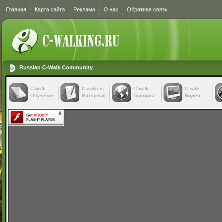
Главная
Карта сайта
Реклама
О нас
Обратная связь
Russian C-Walk Community
C-walk
C-walkers
С-walk
С-walk
Обучение
Интервью
Турниры
Видео