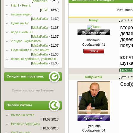
[
dancebize
- 22:15]
HitcH - Feel it
[
C-W
- 18:59]
Есть вопр
первое видео
[
Ma3aFaKa
- 11:39]
Ramp
Дата: Пя
Сдам на А?
второ
[
Ma3aFaKa
- 11:38]
недо c-walk :D
делае
[
Ma3aFaKa
- 11:37]
додел
Шлепанец
2 видос SkyMalboro
Сообщений:
41
получ
[
Ma3aFaKa
- 11:37]
Подскажите с чего начать
[
Ma3aFaKa
- 11:36]
вот ч
базовые движения, укажите м...
шутка
[
Ma3aFaKa
- 11:35]
Сегодня нас посетили:
RailyCwalk
Дата: Пя
Cool)
Сегодня нас посетили
0 юзеров
Онлайн баттлы
Вызов на баттл
[19.07.2013]
Exsite vs Viper(win)
Гусеница
[10.05.2013]
Сообщений:
54
Sw!T vs Lisig