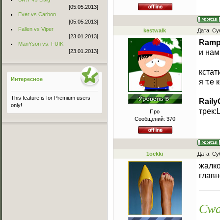
[05.05.2013]
Ever vs Carbon
[05.05.2013]
Fallen vs Viper
kestwalk
Дата: Су
[23.01.2013]
Ram
ManYson vs. FUIK
[23.01.2013]
и нам
кстат
Интересное
я т.е 
This feature is for Premium users
Raily
only!
трек:
Про
Сообщений:
370
1ockki
Дата: Су
жалко
главно
Cwa