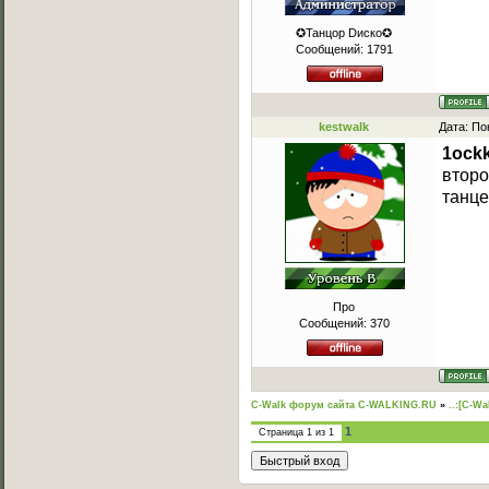
✪Танцор Dиско✪
Сообщений:
1791
kestwalk
Дата: По
1ockk
второ
танц
Про
Сообщений:
370
C-Walk форум сайта C-WALKING.RU
»
..:[C-Wa
1
Страница
1
из
1