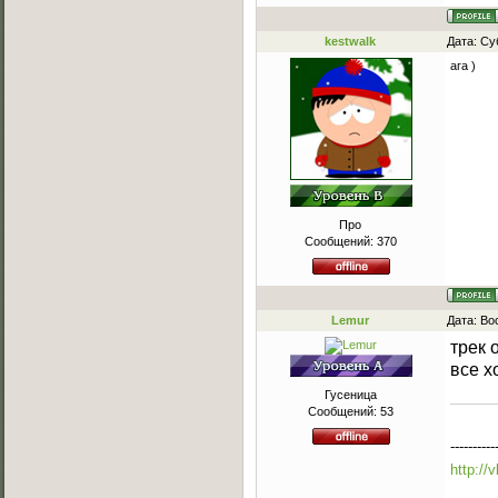
kestwalk
Дата: Су
ага )
Про
Сообщений:
370
Lemur
Дата: Во
трек 
все х
Гусеница
Сообщений:
53
----------
http://