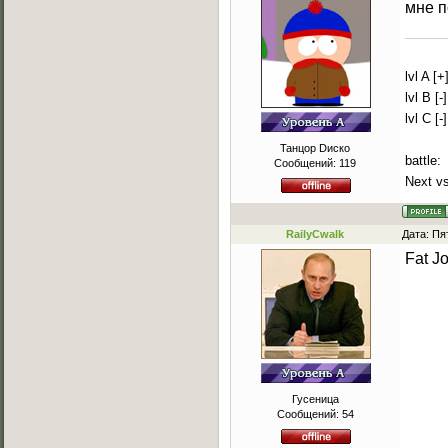
мне п
lvl A [+
lvl B [-]
lvl C [-]
Танцор Dиско
battle:
Сообщений:
119
Next vs
RailyCwalk
Дата: Пя
Fat J
Гусеница
Сообщений:
54