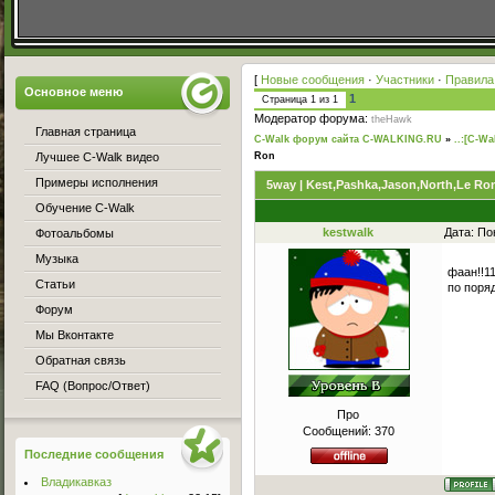
[
Новые сообщения
·
Участники
·
Правила
Основное меню
1
Страница
1
из
1
Модератор форума:
theHawk
Главная страница
C-Walk форум сайта C-WALKING.RU
»
..:[C-Wa
Лучшее C-Walk видео
Ron
Примеры исполнения
5way | Kest,Pashka,Jason,North,Le Ro
Обучение C-Walk
kestwalk
Дата: По
Фотоальбомы
Музыка
фаан!!1
Статьи
по поря
Форум
Мы Вконтакте
Обратная связь
FAQ (Вопрос/Ответ)
Про
Сообщений:
370
Последние сообщения
Владикавказ