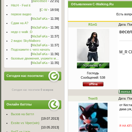
[
dancebize
- 22:15]
Объявления C-Walking.Ru
HitcH - Feel it
[
C-W
- 18:59]
первое видео
Есть вопр
[
Ma3aFaKa
- 11:39]
Сдам на А?
R1nG
Дата: По
[
Ma3aFaKa
- 11:38]
весел
недо c-walk :D
[
Ma3aFaKa
- 11:37]
2 видос SkyMalboro
[
Ma3aFaKa
- 11:37]
Подскажите с чего начать
M_R Cl
[
Ma3aFaKa
- 11:36]
базовые движения, укажите м...
[
Ma3aFaKa
- 11:35]
Господь
Сегодня нас посетили:
Сообщений:
538
Сегодня нас посетили
0 юзеров
TraxiS
Дата: По
Онлайн баттлы
от Кеста
дааа уж,
Вызов на баттл
[19.07.2013]
Exsite vs Viper(win)
Я НА ЮТУ
[10.05.2013]
Sw!T vs Lisig