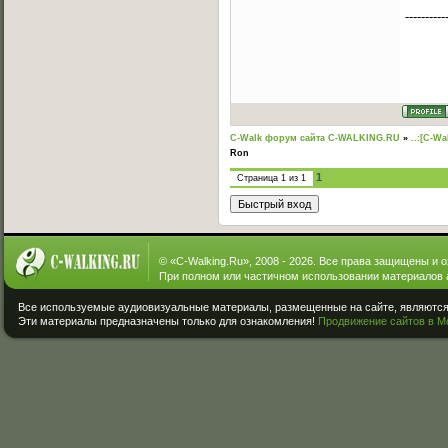
----------
C-Walk форум сайта C-WALKING.RU
»
..:[C-Wa
Ron
1
Страница
1
из
1
© «
C-Walking.Ru
», 2008 - 2026. Все права защищены и 
При полном или частичном использовании материалов 
Все используемые аудиовизуальные материалы, размещенные на сайте, являются 
Эти материалы предназначены только для ознакомления!
Продвижение сайтов в М