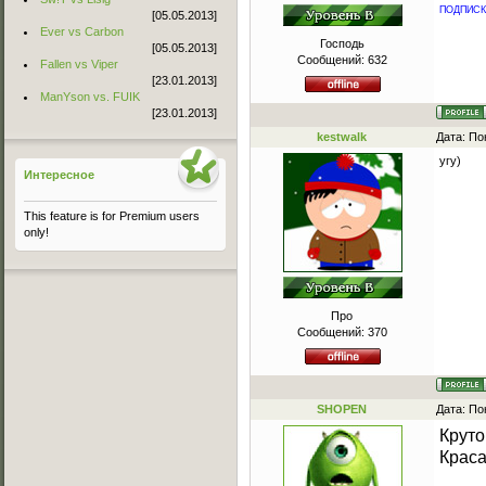
ПОДПИСКА
[05.05.2013]
Ever vs Carbon
Господь
[05.05.2013]
Сообщений:
632
Fallen vs Viper
[23.01.2013]
ManYson vs. FUIK
[23.01.2013]
kestwalk
Дата: По
угу)
Интересное
This feature is for Premium users
only!
Про
Сообщений:
370
SHOPEN
Дата: По
Круто
Краса