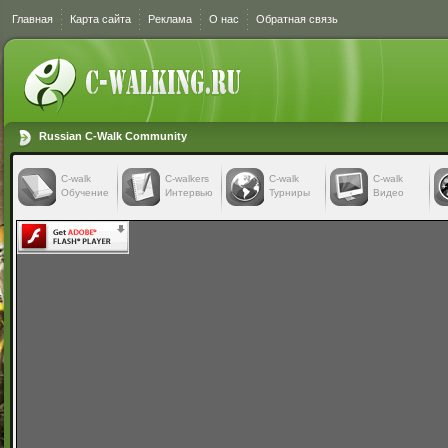
Главная
Карта сайта
Реклама
О нас
Обратная связь
Russian C-Walk Community
C-walk
C-walkers
С-walk
С-walk
Обучение
Интервью
Турниры
Видео