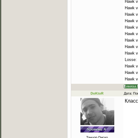
Hawk v
Hawk v
Hawk v
Hawk v
Hawk v
Hawk v
Hawk vs
Hawk v
Hawk v
Losse:
Hawk v
Hawk vs
Hawk vs
DoKtoR
Дата: По
Класс
Танцор Dиско