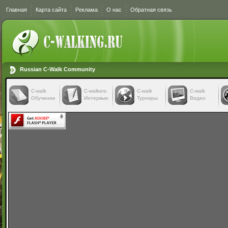
Главная
Карта сайта
Реклама
О нас
Обратная связь
Russian C-Walk Community
C-walk
C-walkers
С-walk
С-walk
Обучение
Интервью
Турниры
Видео