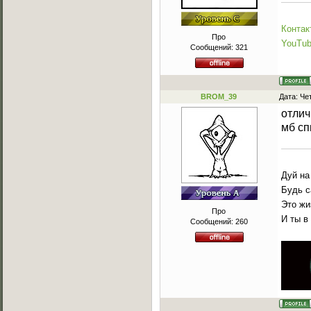
Контак
Про
YouTu
Сообщений:
321
BROM_39
Дата: Че
отлич
мб сп
Дуй на
Будь с
Это жи
Про
И ты в
Сообщений:
260