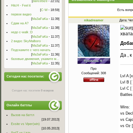
[
dancebize
- 22:15]
HitcH - Feel it
[
C-W
- 18:59]
Есть вопр
первое видео
[
Ma3aFaKa
- 11:39]
nikadreamer
Дата: Че
Сдам на А?
[
Ma3aFaKa
- 11:38]
недо c-walk :D
хвата
[
Ma3aFaKa
- 11:37]
2 видос SkyMalboro
Доба
[
Ma3aFaKa
- 11:37]
--------
Подскажите с чего начать
[
Ma3aFaKa
- 11:36]
Да , 
базовые движения, укажите м...
[
Ma3aFaKa
- 11:35]
Про
Сообщений:
308
Lvl A [x
Сегодня нас посетили:
Lvl B [ 
Lvl C [ 
Сегодня нас посетили
0 юзеров
Battles
Онлайн баттлы
Wins:
vs Decl
Вызов на баттл
vs Cajo
[19.07.2013]
Exsite vs Viper(win)
vs Oz 
[10.05.2013]
Sw!T vs Lisig