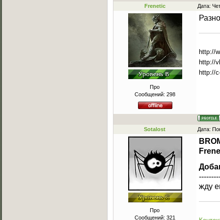
Frenetic
Дата: Че
Разно
http:/
http://
http://
Про
Сообщений:
298
Sotalost
Дата: По
BRO
Frene
Доба
--------
жду е
Про
Сообщений:
321