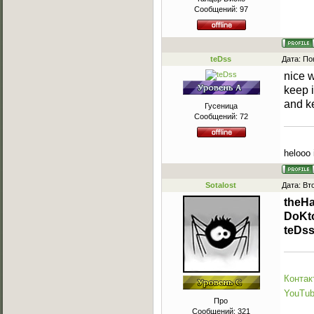
Сообщений:
97
teDss
Дата: По
nice w
keep 
and k
Гусеница
Сообщений:
72
helooo 
Sotalost
Дата: Вт
theH
DoKt
teDs
Контак
YouTu
Про
Сообщений:
321