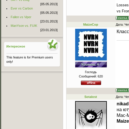
[05.05.2013]
Losses
Ever vs Carbon
vs Fro
[05.05.2013]
Fallen vs Viper
[23.01.2013]
MaizeCop
Дата: Че
ManYson vs. FUIK
[23.01.2013]
Класс
Интересное
This feature is for Premium users
only!
Господь
Сообщений:
620
Sotalost
Дата: Че
nika
на ют
Mac-M
Maiz