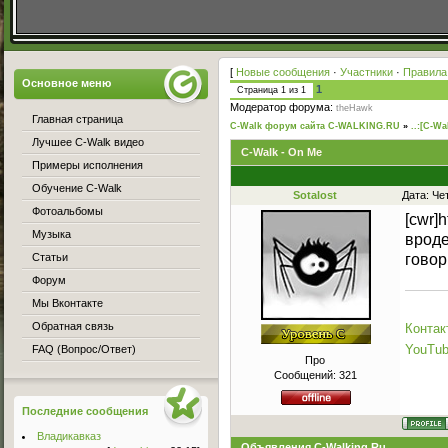
[
Новые сообщения
·
Участники
·
Правила
Основное меню
1
Страница
1
из
1
Модератор форума:
theHawk
Главная страница
C-Walk форум сайта C-WALKING.RU
»
..:[C-Wa
Лучшее C-Walk видео
C-Walk - On Me
Примеры исполнения
Обучение C-Walk
Sotalost
Дата: Че
Фотоальбомы
[cwr]
Музыка
вроде
Статьи
говор
Форум
Мы Вконтакте
Обратная связь
Контак
YouTu
FAQ (Вопрос/Ответ)
Про
Сообщений:
321
Последние сообщения
Владикавказ
Объявления C-Walking.Ru