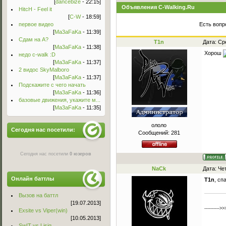
[
dancebize
- 22:15]
Объявления C-Walking.Ru
HitcH - Feel it
[
C-W
- 18:59]
первое видео
Есть вопр
[
Ma3aFaKa
- 11:39]
Сдам на А?
T1n
Дата: Ср
[
Ma3aFaKa
- 11:38]
Хорош
недо c-walk :D
[
Ma3aFaKa
- 11:37]
2 видос SkyMalboro
[
Ma3aFaKa
- 11:37]
Подскажите с чего начать
[
Ma3aFaKa
- 11:36]
базовые движения, укажите м...
[
Ma3aFaKa
- 11:35]
ололо
Сегодня нас посетили:
Сообщений:
281
Сегодня нас посетили
0 юзеров
NaCk
Дата: Че
Онлайн баттлы
T1n
, сп
Вызов на баттл
[19.07.2013]
---------->>
Exsite vs Viper(win)
[10.05.2013]
Sw!T vs Lisig