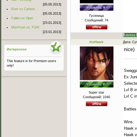
[05.05.2013]
Ever vs Carbon
[05.05.2013]
Гусеница
Fallen vs Viper
Сообщений:
74
[23.01.2013]
ManYson vs. FUIK
[23.01.2013]
theHawk
Дата: Су
nice)
Интересное
This feature is for Premium users
only!
Swaggah
Ex Jun
Select
Lvl B i
Super star
Lvl C i
Сообщений:
1040
Battles
Wins:
Hawk v
Hawk v