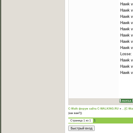
Hawk v
Hawk v
Hawk v
Hawk v
Hawk v
Hawk vs
Hawk v
Hawk v
Losse:
Hawk v
Hawk vs
Hawk vs
C-Walk форум сайта C-WALKING.RU
»
..:[C-Wa
(как вам?))
1
Страница
1
из
1