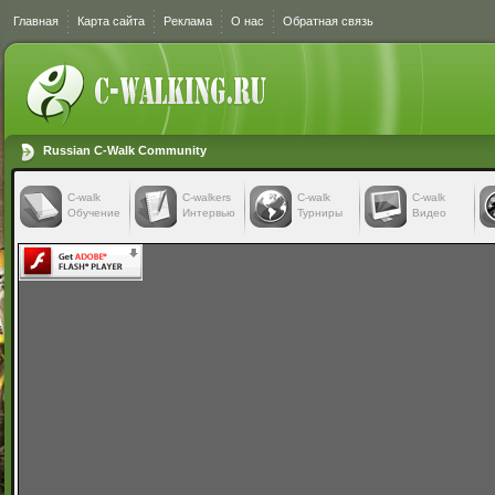
Главная
Карта сайта
Реклама
О нас
Обратная связь
Russian C-Walk Community
C-walk
C-walkers
С-walk
С-walk
Обучение
Интервью
Турниры
Видео