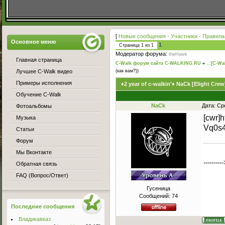
[
Новые сообщения
·
Участники
·
Правила
Основное меню
1
Страница
1
из
1
Модератор форума:
theHawk
Главная страница
C-Walk форум сайта C-WALKING.RU
»
..:[C-Wa
Лучшее C-Walk видео
(как вам?))
Примеры исполнения
♦2 year of c-walkin'♦ NaCk [Elight Crew
Обучение C-Walk
NaCk
Дата: Ср
Фотоальбомы
[cwr]
Музыка
Vq0s4
Статьи
Форум
Мы Вконтакте
--------
Обратная связь
FAQ (Вопрос/Ответ)
Гусеница
Сообщений:
74
Последние сообщения
Владикавказ