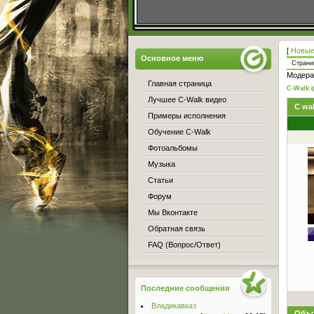
[
Новые
Основное меню
Стран
Модера
Главная страница
C-Walk 
Лучшее C-Walk видео
С wal
Примеры исполнения
Обучение C-Walk
Фотоальбомы
Музыка
Статьи
Форум
Мы Вконтакте
Обратная связь
FAQ (Вопрос/Ответ)
Последние сообщения
Владикавказ
Объя