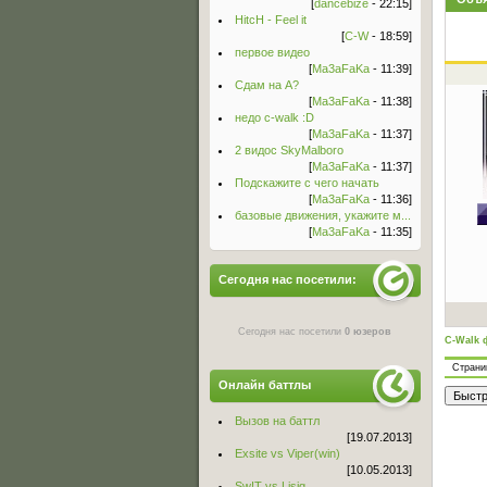
[
dancebize
- 22:15]
HitcH - Feel it
[
C-W
- 18:59]
первое видео
[
Ma3aFaKa
- 11:39]
Сдам на А?
[
Ma3aFaKa
- 11:38]
недо c-walk :D
[
Ma3aFaKa
- 11:37]
2 видос SkyMalboro
[
Ma3aFaKa
- 11:37]
Подскажите с чего начать
[
Ma3aFaKa
- 11:36]
базовые движения, укажите м...
[
Ma3aFaKa
- 11:35]
Сегодня нас посетили:
Сегодня нас посетили
0 юзеров
C-Walk 
Стран
Онлайн баттлы
Вызов на баттл
[19.07.2013]
Exsite vs Viper(win)
[10.05.2013]
Sw!T vs Lisig