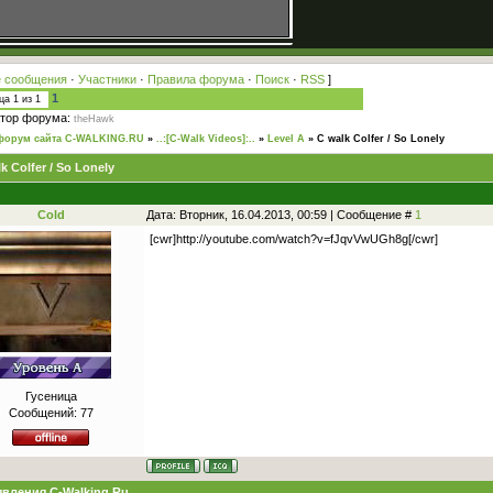
 сообщения
·
Участники
·
Правила форума
·
Поиск
·
RSS
]
1
ица
1
из
1
тор форума:
theHawk
форум сайта C-WALKING.RU
»
..:[C-Walk Videos]:..
»
Level A
»
С walk Colfer / So Lonely
k Colfer / So Lonely
Cold
Дата: Вторник, 16.04.2013, 00:59 | Сообщение #
1
[cwr]http://youtube.com/watch?v=fJqvVwUGh8g[/cwr]
Гусеница
Сообщений:
77
вления C-Walking.Ru