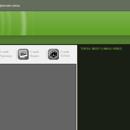
ратная связь
TOP10: BEST C-WALK VIDEO
С-walk
С-walk
C-walk
Турниры
Видео
ТОП10