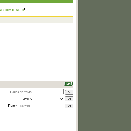
 данном разделе
!
Поиск: