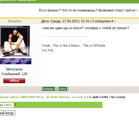
Есть вопрос? Что-то не понимаешь? Возможно ответ таится
в
Omartin
Дата: Среда, 17.04.2013, 21:41 | Сообщение #
2
совсем один ща остался? энсифер с тобой не тренит?
Cwalk - This Is Not a Dance... This is LIFEstyle
LvL A [x]
Мегатапок
Сообщений:
129
форум сайта C-WALKING.RU
»
..:[C-Walk Videos]:..
»
Level A
»
С walk Colfer / So Lonely
1
ица
1
из
1