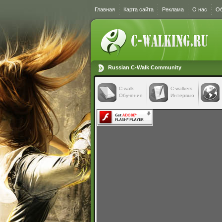
Главная
Карта сайта
Реклама
О нас
Об
Russian C-Walk Community
C-walk
C-walkers
Обучение
Интервью