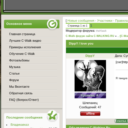
[
Новые сообщения
·
Участники
·
Правила
Основное меню
1
Страница
1
из
1
Модератор форума:
theHawk
Главная страница
C-Walk форум сайта C-WALKING.RU
»
..:[C-Wa
Лучшее C-Walk видео
DippY / love you
Примеры исполнения
Обучение C-Walk
DippY
Дата: Су
Фотоальбомы
[cwr]ht
Музыка
Статьи
Я танцую 
Форум
Мы Вконтакте
Обратная связь
FAQ (Вопрос/Ответ)
Шлепанец
Сообщений:
47
Последние сообщения
Владикавказ
Объявления C-Walking.Ru