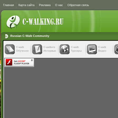
Главная
Карта сайта
Реклама
О нас
Обратная связь
Russian C-Walk Community
C-walk
C-walkers
С-walk
С-walk
Обучение
Интервью
Турниры
Видео