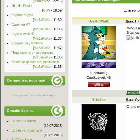
[
dancebize
- 22:15]
HitcH - Feel it
[
C-W
- 18:59]
Есть вопр
первое видео
[
Ma3aFaKa
- 11:39]
UseR-CWalk
Дата: Пя
Сдам на А?
Либо я 
[
Ma3aFaKa
- 11:38]
В целом
недо c-walk :D
[
Ma3aFaKa
- 11:37]
2 видос SkyMalboro
[
Ma3aFaKa
- 11:37]
Подскажите с чего начать
[
Ma3aFaKa
- 11:36]
базовые движения, укажите м...
[
Ma3aFaKa
- 11:35]
Шлепанец
Сообщений:
45
Сегодня нас посетили:
Сегодня нас посетили
0 юзеров
N1ke7sk
Дата: Су
Стиль к
Онлайн баттлы
Вызов на баттл
[19.07.2013]
Exsite vs Viper(win)
[10.05.2013]
Sw!T vs Lisig