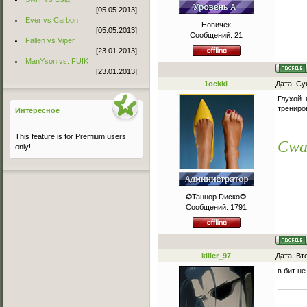
[05.05.2013]
Ever vs Carbon
Новичек
[05.05.2013]
Сообщений:
21
Fallen vs Viper
[23.01.2013]
ManYson vs. FUIK
[23.01.2013]
1ockki
Дата: Су
Глухой. 
трениро
Интересное
This feature is for Premium users
Cwa
only!
✪Танцор Dиско✪
Сообщений:
1791
killer_97
Дата: Вт
в бит н