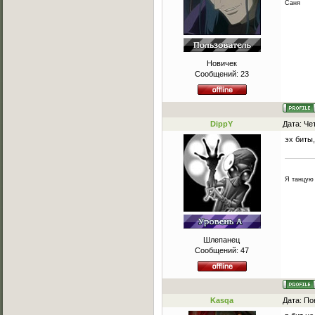
Саня
Новичек
Сообщений:
23
DippY
Дата: Че
эх биты,
Я танцую 
Шлепанец
Сообщений:
47
Kasqa
Дата: По