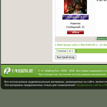
в бит н
Новичек
Сообщений:
21
C-Walk форум сайта C-WALKING.RU
»
..:[C-Wa
1
Страница
1
из
1
© «
C-Walking.Ru
», 2008 - 2026. Все права защищены и 
При полном или частичном использовании материалов 
Все используемые аудиовизуальные материалы, размещенные на сайте, являются 
Эти материалы предназначены только для ознакомления!
Продвижение сайтов в М