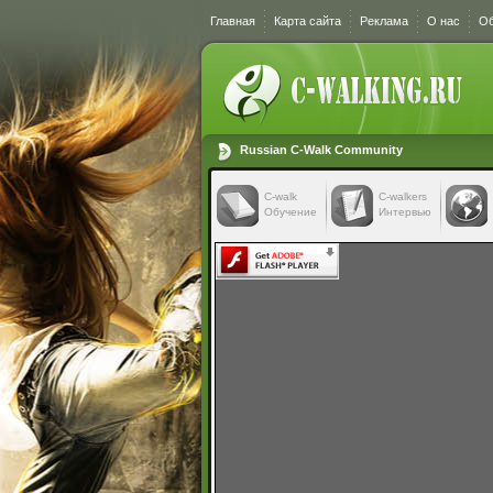
Главная
Карта сайта
Реклама
О нас
Об
Russian C-Walk Community
C-walk
C-walkers
Обучение
Интервью