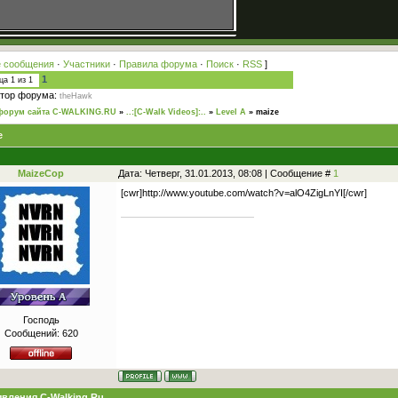
 сообщения
·
Участники
·
Правила форума
·
Поиск
·
RSS
]
1
ица
1
из
1
тор форума:
theHawk
форум сайта C-WALKING.RU
»
..:[C-Walk Videos]:..
»
Level A
»
maize
e
MaizeCop
Дата: Четверг, 31.01.2013, 08:08 | Сообщение #
1
[cwr]http://www.youtube.com/watch?v=alO4ZigLnYI[/cwr]
Господь
Сообщений:
620
вления C-Walking.Ru