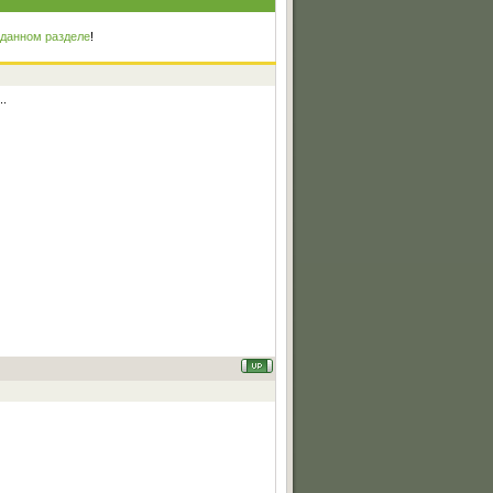
 данном разделе
!
..