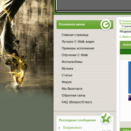
[
Новые
Основное меню
Стран
Модера
Главная страница
C-Walk 
Лучшее C-Walk видео
maiz
Примеры исполнения
Обучение C-Walk
Фотоальбомы
Музыка
Статьи
Форум
Мы Вконтакте
Обратная связь
FAQ (Вопрос/Ответ)
Последние сообщения
Владикавказ
Объя