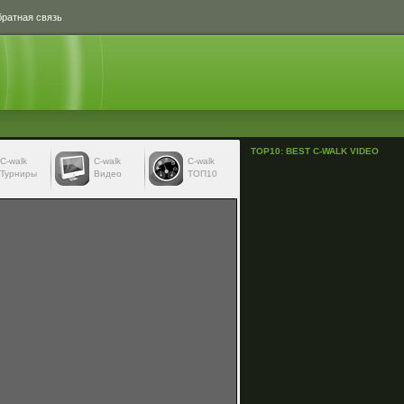
ратная связь
TOP10: BEST C-WALK VIDEO
С-walk
С-walk
C-walk
Турниры
Видео
ТОП10