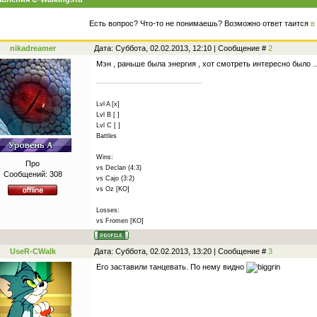
Есть вопрос? Что-то не понимаешь? Возможно ответ таится
в
nikadreamer
Дата: Суббота, 02.02.2013, 12:10 | Сообщение #
2
Мэн , раньше была энергия , хот смотреть интересно было ..
Lvl A [x]
Lvl B [ ]
Lvl C [ ]
Battles
Wins:
Про
vs Declan (4:3)
Сообщений:
308
vs Cajo (3:2)
vs Oz [KO]
Losses:
vs Fromen [KO]
UseR-CWalk
Дата: Суббота, 02.02.2013, 13:20 | Сообщение #
3
Его заставили танцевать. По нему видно