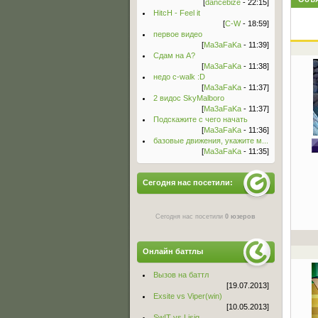
[
dancebize
- 22:15]
HitcH - Feel it
[
C-W
- 18:59]
первое видео
[
Ma3aFaKa
- 11:39]
Сдам на А?
[
Ma3aFaKa
- 11:38]
недо c-walk :D
[
Ma3aFaKa
- 11:37]
2 видос SkyMalboro
[
Ma3aFaKa
- 11:37]
Подскажите с чего начать
[
Ma3aFaKa
- 11:36]
базовые движения, укажите м...
[
Ma3aFaKa
- 11:35]
Сегодня нас посетили:
Сегодня нас посетили
0 юзеров
Онлайн баттлы
Вызов на баттл
[19.07.2013]
Exsite vs Viper(win)
[10.05.2013]
Sw!T vs Lisig