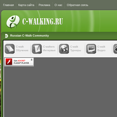
Главная
Карта сайта
Реклама
О нас
Обратная связь
Russian C-Walk Community
C-walk
C-walkers
С-walk
С-walk
Обучение
Интервью
Турниры
Видео