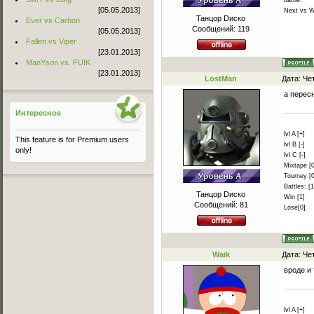
[05.05.2013]
Next vs W
Танцор Dиско
Ever vs Carbon
Сообщений:
119
[05.05.2013]
Fallen vs Viper
[23.01.2013]
ManYson vs. FUIK
[23.01.2013]
LostMan
Дата: Че
а перес
Интересное
lvl A [+]
This feature is for Premium users
lvl B [-]
only!
lvl C [-]
Mixtape [0
Tourney [0
Battles: [1
Танцор Dиско
Win [1]
Сообщений:
81
Lose[0]
Waik
Дата: Че
вроде и 
lvl A [+]