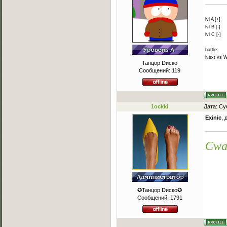
lvl A [+]
lvl B [-]
lvl C [-]
battle:
Next vs W
Танцор Dиско
Сообщений:
119
1ockki
Дата: Су
Exinic
, 
Cwa
✪Танцор Dиско✪
Сообщений:
1791