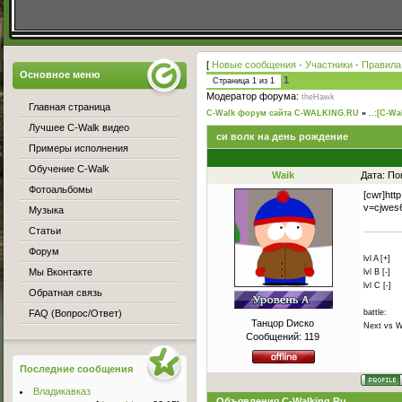
[
Новые сообщения
·
Участники
·
Правила
Основное меню
1
Страница
1
из
1
Модератор форума:
theHawk
Главная страница
C-Walk форум сайта C-WALKING.RU
»
..:[C-Wa
Лучшее C-Walk видео
си волк на день рождение
Примеры исполнения
Обучение C-Walk
Waik
Дата: По
Фотоальбомы
[cwr]htt
v=cjwes
Музыка
Статьи
Форум
lvl A [+]
Мы Вконтакте
lvl B [-]
lvl C [-]
Обратная связь
battle:
FAQ (Вопрос/Ответ)
Танцор Dиско
Next vs W
Сообщений:
119
Последние сообщения
Владикавказ
Объявления C-Walking.Ru