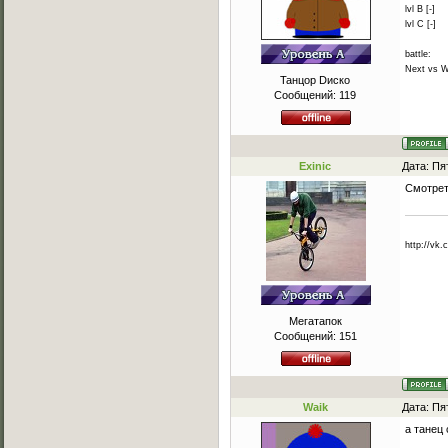
lvl B [-]
lvl C [-]
battle:
Next vs W
Танцор Dиско
Сообщений:
119
Exinic
Дата: Пя
Смотрет
http://vk
Мегатапок
Сообщений:
151
Waik
Дата: Пя
а танец 