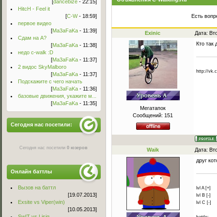
[
dancebize
- 22:15]
HitcH - Feel it
[
C-W
- 18:59]
Есть вопр
первое видео
[
Ma3aFaKa
- 11:39]
Exinic
Дата: Вт
Сдам на А?
Кто так
[
Ma3aFaKa
- 11:38]
недо c-walk :D
[
Ma3aFaKa
- 11:37]
2 видос SkyMalboro
http://vk
[
Ma3aFaKa
- 11:37]
Подскажите с чего начать
[
Ma3aFaKa
- 11:36]
базовые движения, укажите м...
[
Ma3aFaKa
- 11:35]
Мегатапок
Сообщений:
151
Сегодня нас посетили:
Сегодня нас посетили
0 юзеров
Waik
Дата: Вт
друг ко
Онлайн баттлы
Вызов на баттл
lvl A [+]
[19.07.2013]
lvl B [-]
Exsite vs Viper(win)
lvl C [-]
[10.05.2013]
Sw!T vs Lisig
battle: