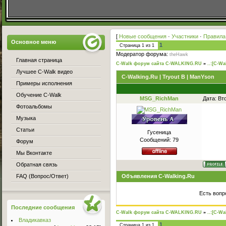
[
Новые сообщения
·
Участники
·
Правила
Основное меню
1
Страница
1
из
1
Модератор форума:
theHawk
Главная страница
C-Walk форум сайта C-WALKING.RU
»
..:[C-Wa
Лучшее C-Walk видео
C-Walking.Ru | Tryout B | ManYson
Примеры исполнения
Обучение C-Walk
MSG_RichMan
Дата: Вт
Фотоальбомы
Музыка
Статьи
Гусеница
Сообщений:
79
Форум
Мы Вконтакте
Обратная связь
FAQ (Вопрос/Ответ)
Объявления C-Walking.Ru
Есть вопр
Последние сообщения
C-Walk форум сайта C-WALKING.RU
»
..:[C-Wa
Владикавказ
1
Страница
1
из
1