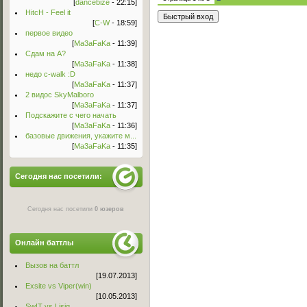
[
dancebize
- 22:15]
HitcH - Feel it
[
C-W
- 18:59]
первое видео
[
Ma3aFaKa
- 11:39]
Сдам на А?
[
Ma3aFaKa
- 11:38]
недо c-walk :D
[
Ma3aFaKa
- 11:37]
2 видос SkyMalboro
[
Ma3aFaKa
- 11:37]
Подскажите с чего начать
[
Ma3aFaKa
- 11:36]
базовые движения, укажите м...
[
Ma3aFaKa
- 11:35]
Сегодня нас посетили:
Сегодня нас посетили
0 юзеров
Онлайн баттлы
Вызов на баттл
[19.07.2013]
Exsite vs Viper(win)
[10.05.2013]
Sw!T vs Lisig