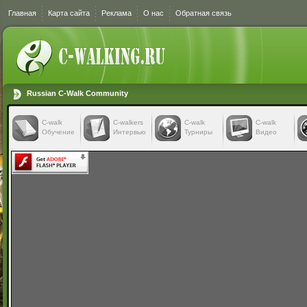
Главная
Карта сайта
Реклама
О нас
Обратная связь
Russian C-Walk Community
C-walk
C-walkers
С-walk
С-walk
Обучение
Интервью
Турниры
Видео