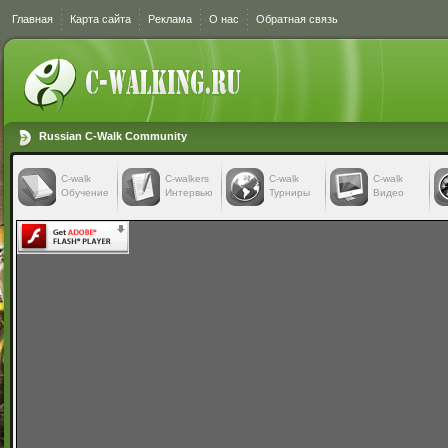
Главная
Карта сайта
Реклама
О нас
Обратная связь
Russian C-Walk Community
C-walk
C-walkers
С-walk
С-walk
Обучение
Интервью
Турниры
Видео