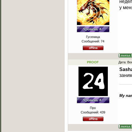
недел
у мен
Гусеница
Сообщений:
74
PROOF
Дата: Во
Sash
заним
My nam
Про
Сообщений:
439