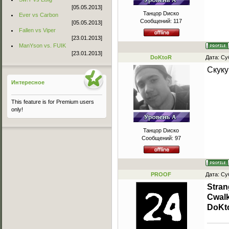
[05.05.2013]
Танцор Dиско
Ever vs Carbon
Сообщений:
117
[05.05.2013]
Fallen vs Viper
[23.01.2013]
ManYson vs. FUIK
[23.01.2013]
DoKtoR
Дата: Су
Скуку
Интересное
This feature is for Premium users
only!
Танцор Dиско
Сообщений:
97
PROOF
Дата: Су
Stra
Cwal
DoKt