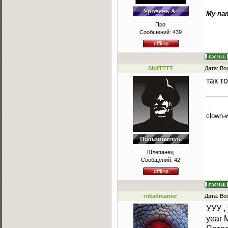
My nam
Про
Сообщений:
439
ShIfTTTT
Дата: Во
так т
clown-w
Шлепанец
Сообщений:
42
nikadreamer
Дата: Во
УУУ ,
year M