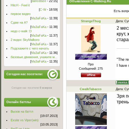
[
dancebize
- 22:15]
Объявления C-Walking.Ru
HitcH - Feel it
[
C-W
- 18:59]
Есть вопр
первое видео
[
Ma3aFaKa
- 11:39]
StrangeThug
Дата: Су
Сдам на А?
[
Ma3aFaKa
- 11:38]
2 мес
недо c-walk :D
крут,
[
Ma3aFaKa
- 11:37]
стара
2 видос SkyMalboro
[
Ma3aFaKa
- 11:37]
Подскажите с чего начать
[
Ma3aFaKa
- 11:36]
базовые движения, укажите м...
"The re
[
Ma3aFaKa
- 11:35]
Про
I have 
Сообщений:
275
Сегодня нас посетили:
Сегодня нас посетили
0 юзеров
CwalkTabacco
Дата: Су
Зря п
трень
Онлайн баттлы
Вызов на баттл
[19.07.2013]
Exsite vs Viper(win)
[10.05.2013]
Sw!T vs Lisig