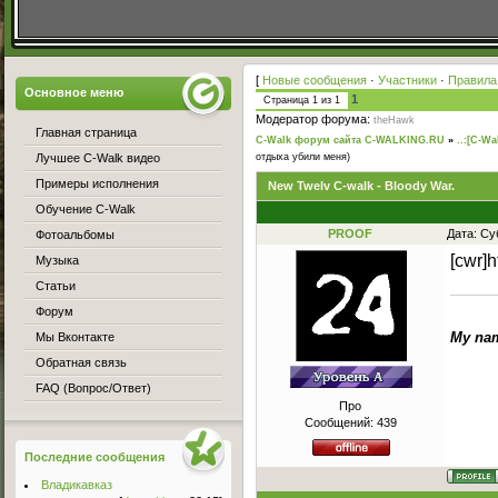
[
Новые сообщения
·
Участники
·
Правила
Основное меню
1
Страница
1
из
1
Модератор форума:
theHawk
Главная страница
C-Walk форум сайта C-WALKING.RU
»
..:[C-Wa
Лучшее C-Walk видео
отдыха убили меня)
Примеры исполнения
New Twelv C-walk - Bloody War.
Обучение C-Walk
PROOF
Дата: Су
Фотоальбомы
[cwr]
Музыка
Статьи
Форум
My nam
Мы Вконтакте
Обратная связь
FAQ (Вопрос/Ответ)
Про
Сообщений:
439
Последние сообщения
Владикавказ