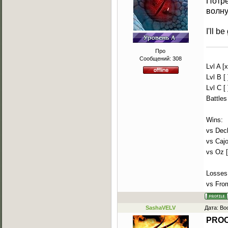
Потре
волну
I'll b
Про
Сообщений:
308
Lvl A [x
Lvl B [ 
Lvl C [ 
Battles
Wins:
vs Decl
vs Cajo
vs Oz 
Losses
vs Fro
SashaVELV
Дата: Во
PRO