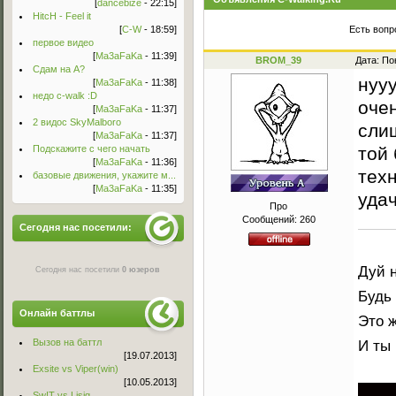
[
dancebize
- 22:15]
HitcH - Feel it
[
C-W
- 18:59]
Есть вопр
первое видео
[
Ma3aFaKa
- 11:39]
BROM_39
Дата: По
Сдам на А?
нуу
[
Ma3aFaKa
- 11:38]
недо c-walk :D
оче
[
Ma3aFaKa
- 11:37]
2 видос SkyMalboro
слиш
[
Ma3aFaKa
- 11:37]
Подскажите с чего начать
той 
[
Ma3aFaKa
- 11:36]
техн
базовые движения, укажите м...
[
Ma3aFaKa
- 11:35]
уда
Про
Сообщений:
260
Сегодня нас посетили:
Дуй н
Сегодня нас посетили
0 юзеров
Будь
Онлайн баттлы
Это 
Вызов на баттл
И ты 
[19.07.2013]
Exsite vs Viper(win)
[10.05.2013]
Sw!T vs Lisig