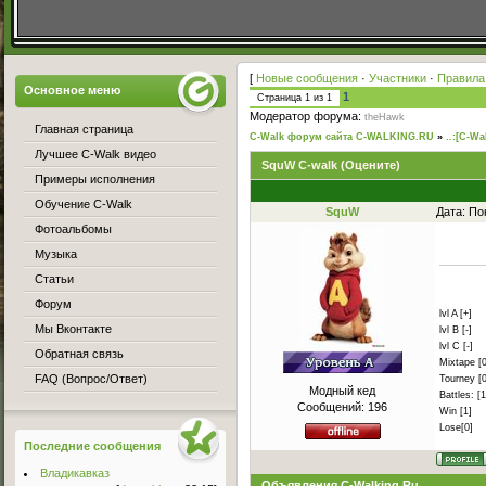
[
Новые сообщения
·
Участники
·
Правила
Основное меню
1
Страница
1
из
1
Модератор форума:
theHawk
Главная страница
C-Walk форум сайта C-WALKING.RU
»
..:[C-Wa
Лучшее C-Walk видео
SquW C-walk (Оцените)
Примеры исполнения
Обучение C-Walk
SquW
Дата: По
Фотоальбомы
Музыка
Статьи
Форум
lvl A [+]
Мы Вконтакте
lvl B [-]
lvl C [-]
Обратная связь
Mixtape [0
FAQ (Вопрос/Ответ)
Tourney [0
Модный кед
Battles: [1
Сообщений:
196
Win [1]
Lose[0]
Последние сообщения
Владикавказ
Объявления C-Walking.Ru