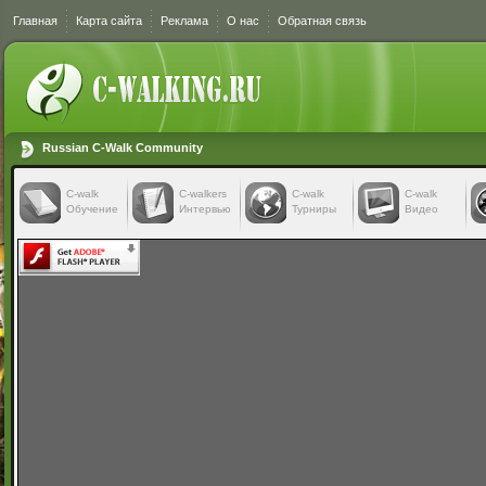
Главная
Карта сайта
Реклама
О нас
Обратная связь
Russian C-Walk Community
C-walk
C-walkers
С-walk
С-walk
Обучение
Интервью
Турниры
Видео