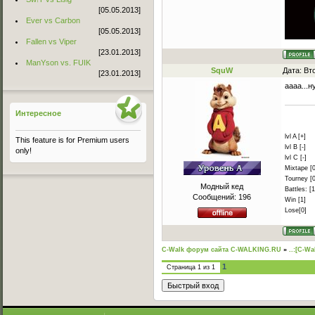
[05.05.2013]
Ever vs Carbon
[05.05.2013]
Fallen vs Viper
[23.01.2013]
ManYson vs. FUIK
SquW
Дата: Вт
[23.01.2013]
аааа...н
Интересное
lvl A [+]
This feature is for Premium users
lvl B [-]
only!
lvl C [-]
Mixtape [0
Tourney [0
Модный кед
Battles: [1
Сообщений:
196
Win [1]
Lose[0]
C-Walk форум сайта C-WALKING.RU
»
..:[C-Wa
1
Страница
1
из
1