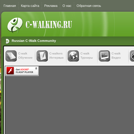
Главная
Карта сайта
Реклама
О нас
Обратная связь
Russian C-Walk Community
C-walk
C-walkers
С-walk
С-walk
Обучение
Интервью
Турниры
Видео