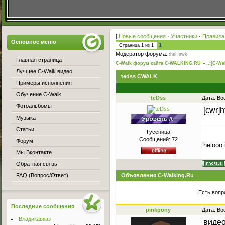
[
Новые сообщения
·
Участники
·
Правила
Основное меню
1
Страница
1
из
1
Модератор форума:
theHawk
Главная страница
C-Walk форум сайта C-WALKING.RU
»
..:[C-Wa
Лучшее C-Walk видео
tedss CWALK
Примеры исполнения
Обучение C-Walk
teDss
Дата: Во
Фотоальбомы
[cwr]
Музыка
Статьи
Гусеница
Сообщений:
72
Форум
helooo 
Мы Вконтакте
Обратная связь
FAQ (Вопрос/Ответ)
Объявления C-Walking.Ru
Есть вопр
Последние сообщения
pinkpony
Дата: Во
Владикавказ
видео