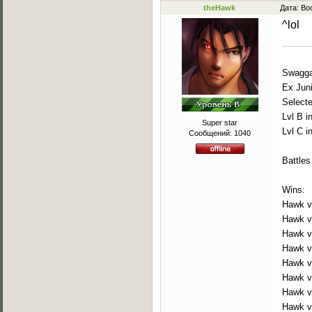
theHawk
Дата: Во
^lol
Swaggah
Ex Jun
Select
Lvl B i
Super star
Lvl C i
Сообщений:
1040
Battles
Wins:
Hawk v
Hawk v
Hawk v
Hawk v
Hawk v
Hawk v
Hawk v
Hawk vs