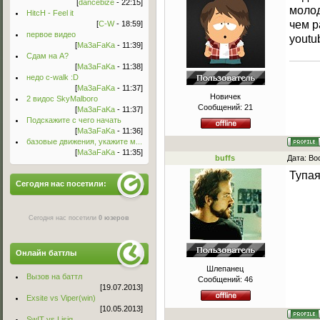
[
dancebize
- 22:15]
молод
HitcH - Feel it
чем р
[
C-W
- 18:59]
первое видео
youtu
[
Ma3aFaKa
- 11:39]
Сдам на А?
[
Ma3aFaKa
- 11:38]
недо c-walk :D
[
Ma3aFaKa
- 11:37]
Новичек
2 видос SkyMalboro
Сообщений:
21
[
Ma3aFaKa
- 11:37]
Подскажите с чего начать
[
Ma3aFaKa
- 11:36]
базовые движения, укажите м...
[
Ma3aFaKa
- 11:35]
buffs
Дата: Во
Тупая
Сегодня нас посетили:
Сегодня нас посетили
0 юзеров
Онлайн баттлы
Шлепанец
Вызов на баттл
Сообщений:
46
[19.07.2013]
Exsite vs Viper(win)
[10.05.2013]
Sw!T vs Lisig