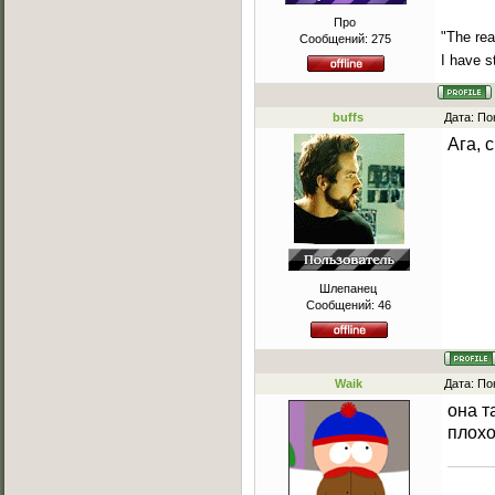
Про
"The rea
Сообщений:
275
I have s
buffs
Дата: По
Ага, 
Шлепанец
Сообщений:
46
Waik
Дата: По
она т
плохо