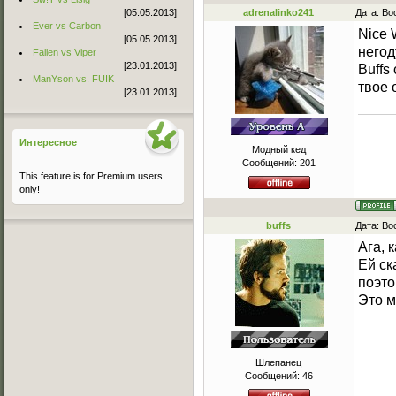
[05.05.2013]
adrenalinko241
Дата: Во
Ever vs Carbon
Nice 
[05.05.2013]
негод
Fallen vs Viper
[23.01.2013]
Buffs
ManYson vs. FUIK
твое 
[23.01.2013]
Интересное
Модный кед
Сообщений:
201
This feature is for Premium users
only!
buffs
Дата: Во
Ага, 
Ей ск
поэто
Это м
Шлепанец
Сообщений:
46