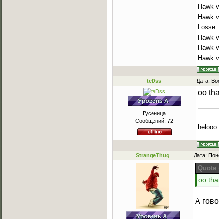
Hawk v
Hawk v
Losse:
Hawk v
Hawk vs
Hawk vs
teDss
Дата: Во
oo tha
Гусеница
Сообщений:
72
helooo 
StrangeThug
Дата: Пон
Quote
oo than
А гово