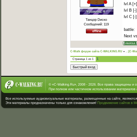
lvl A [+
lvl B [-]
lvl C [-]
Танцор Dиско
Сообщений:
119
battle:
Next vs
C-Walk форум сайта C-WALKING.RU
»
..:[C-Wa
1
Страница
1
из
1
© «
C-Walking.Ru
», 2008 - 2026. Все права защищены и 
При полном или частичном использовании материалов 
Все используемые аудиовизуальные материалы, размещенные на сайте, являются 
Эти материалы предназначены только для ознакомления!
Продвижение сайтов в М