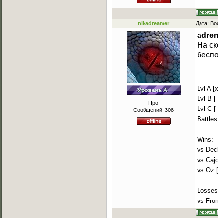
nikadreamer
Дата: Во
adren
На ск
беспо
Lvl A [x
Lvl B [ 
Про
Lvl C [ 
Сообщений:
308
Battles
Wins:
vs Decl
vs Cajo
vs Oz 
Losses
vs Fro