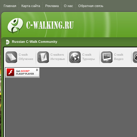
Главная
Карта сайта
Реклама
О нас
Обратная связь
Russian C-Walk Community
C-walk
C-walkers
С-walk
С-walk
Обучение
Интервью
Турниры
Видео