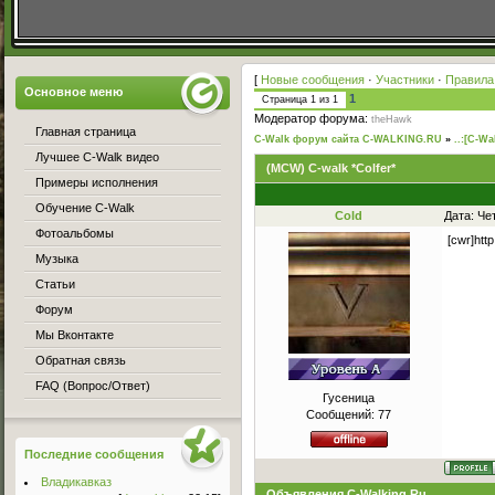
[
Новые сообщения
·
Участники
·
Правила
Основное меню
1
Страница
1
из
1
Модератор форума:
theHawk
Главная страница
C-Walk форум сайта C-WALKING.RU
»
..:[C-Wa
Лучшее C-Walk видео
(MCW) C-walk *Colfer*
Примеры исполнения
Обучение C-Walk
Cold
Дата: Че
Фотоальбомы
[cwr]htt
Музыка
Статьи
Форум
Мы Вконтакте
Обратная связь
FAQ (Вопрос/Ответ)
Гусеница
Сообщений:
77
Последние сообщения
Владикавказ
Объявления C-Walking.Ru