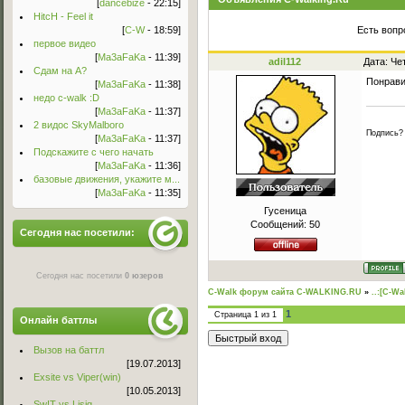
[
dancebize
- 22:15]
HitcH - Feel it
[
C-W
- 18:59]
Есть вопр
первое видео
[
Ma3aFaKa
- 11:39]
adil112
Дата: Че
Сдам на А?
Понрави
[
Ma3aFaKa
- 11:38]
недо c-walk :D
[
Ma3aFaKa
- 11:37]
2 видос SkyMalboro
Подпись?
[
Ma3aFaKa
- 11:37]
Подскажите с чего начать
[
Ma3aFaKa
- 11:36]
базовые движения, укажите м...
[
Ma3aFaKa
- 11:35]
Гусеница
Сообщений:
50
Сегодня нас посетили:
Сегодня нас посетили
0 юзеров
C-Walk форум сайта C-WALKING.RU
»
..:[C-Wa
1
Страница
1
из
1
Онлайн баттлы
Вызов на баттл
[19.07.2013]
Exsite vs Viper(win)
[10.05.2013]
Sw!T vs Lisig