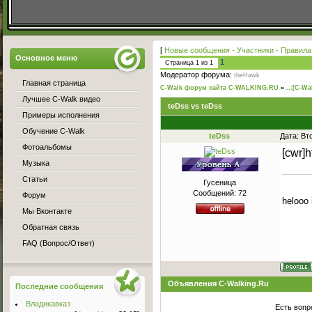
[
Новые сообщения
·
Участники
·
Правила
Основное меню
1
Страница
1
из
1
Модератор форума:
theHawk
Главная страница
C-Walk форум сайта C-WALKING.RU
»
..:[C-Wa
Лучшее C-Walk видео
teDss vs teDss
Примеры исполнения
Обучение C-Walk
teDss
Дата: Вт
Фотоальбомы
[cwr]
Музыка
Статьи
Гусеница
Сообщений:
72
Форум
helooo 
Мы Вконтакте
Обратная связь
FAQ (Вопрос/Ответ)
Объявления C-Walking.Ru
Последние сообщения
Владикавказ
Есть вопр