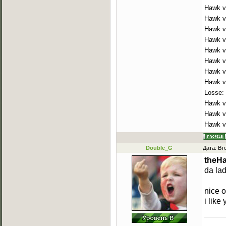
Hawk v
Hawk v
Hawk v
Hawk v
Hawk v
Hawk vs
Hawk v
Hawk v
Losse:
Hawk v
Hawk vs
Hawk vs
Double_G
Дата: Вт
theH
da la
nice 
i like