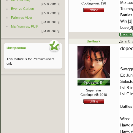
Mixtape
Сообщений:
196
[05.05.2013]
Tourney
Ever vs Carbon
[05.05.2013]
Battles:
Fallen vs Viper
Win [1]
[23.01.2013]
ManYson vs. FUIK
Lose[0]
[23.01.2013]
theHawk
Дата: Вт
Интересное
dope
This feature is for Premium users
only!
Swaggah
Ex Jun
Select
Lvl B i
Super star
Lvl C i
Сообщений:
1040
Battles
Wins:
Hawk v
Hawk v