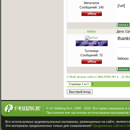
Мегатапок
[/url]
Сообщений:
140
teDss
Дата: Ср
thank
Гусеница
Сообщений:
72
helooo 
C-Walk форум сайта C-WALKING.RU
»
..:[C-Wa
1
Страница
1
из
1
© «
C-Walking.Ru
», 2008 - 2026. Все права защищены и 
При полном или частичном использовании материалов 
Все используемые аудиовизуальные материалы, размещенные на сайте, являются 
Эти материалы предназначены только для ознакомления!
Продвижение сайтов в М