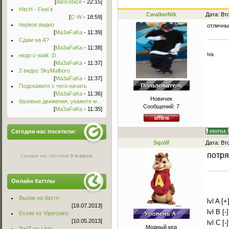
[
dancebize
- 22:15]
HitcH - Feel it
CwalkerNik
Дата: Вт
[
C-W
- 18:59]
первое видео
отличны
[
Ma3aFaKa
- 11:39]
Сдам на А?
[
Ma3aFaKa
- 11:38]
Nik
недо c-walk :D
[
Ma3aFaKa
- 11:37]
2 видос SkyMalboro
[
Ma3aFaKa
- 11:37]
Подскажите с чего начать
[
Ma3aFaKa
- 11:36]
Новичек
базовые движения, укажите м...
Сообщений:
7
[
Ma3aFaKa
- 11:35]
Сегодня нас посетили:
SquW
Дата: Вт
потря
Сегодня нас посетили
0 юзеров
Онлайн баттлы
Вызов на баттл
lvl A [+
[19.07.2013]
lvl B [-]
Exsite vs Viper(win)
[10.05.2013]
lvl C [-]
Модный кед
Sw!T vs Lisig