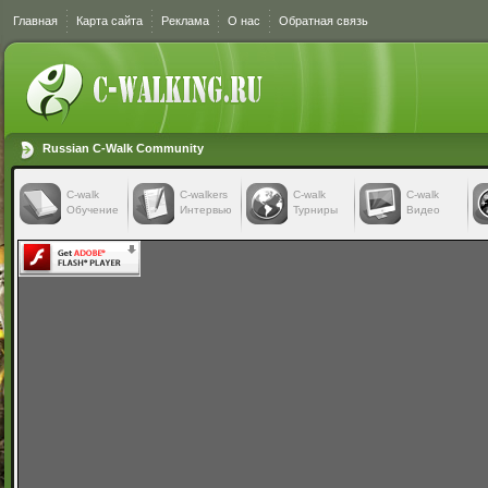
Главная
Карта сайта
Реклама
О нас
Обратная связь
Russian C-Walk Community
C-walk
C-walkers
С-walk
С-walk
Обучение
Интервью
Турниры
Видео