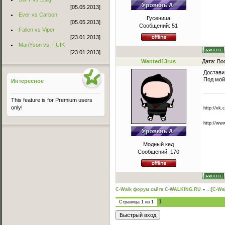
[05.05.2013]
Ever vs Carbon
Гусеница
[05.05.2013]
Сообщений:
51
Fallen vs Viper
[23.01.2013]
ManYson vs. FUIK
[23.01.2013]
Wanted13rus
Дата: Во
Достави
Под мой
Интересное
This feature is for Premium users
only!
http://vk
http://w
Модный кед
Сообщений:
170
C-Walk форум сайта C-WALKING.RU
»
..:[C-Wa
1
Страница
1
из
1