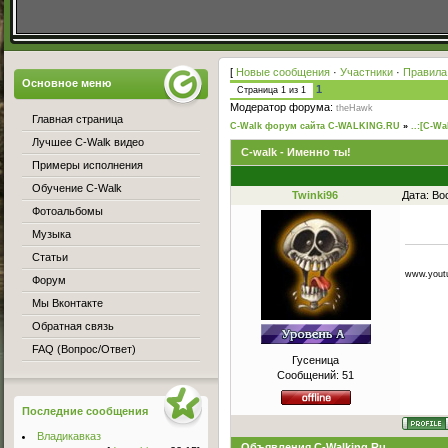
[
Новые сообщения
·
Участники
·
Правила
Основное меню
1
Страница
1
из
1
Модератор форума:
theHawk
Главная страница
C-Walk форум сайта C-WALKING.RU
»
..:[C-Wa
Лучшее C-Walk видео
C-walk - Именно ты!
Примеры исполнения
Обучение C-Walk
Twinki96
Дата: Во
Фотоальбомы
Музыка
Статьи
www.yout
Форум
Мы Вконтакте
Обратная связь
FAQ (Вопрос/Ответ)
Гусеница
Сообщений:
51
Последние сообщения
Владикавказ
Объявления C-Walking.Ru