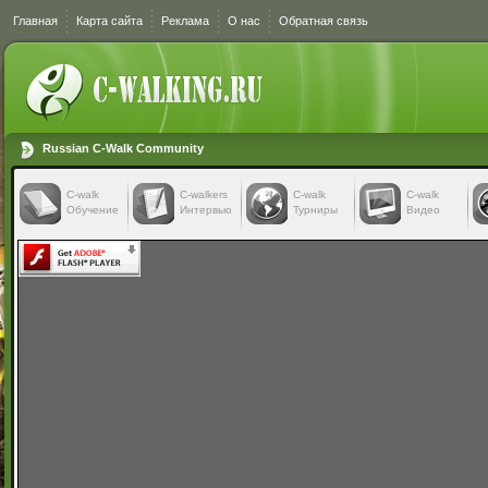
Главная
Карта сайта
Реклама
О нас
Обратная связь
Russian C-Walk Community
C-walk
C-walkers
С-walk
С-walk
Обучение
Интервью
Турниры
Видео