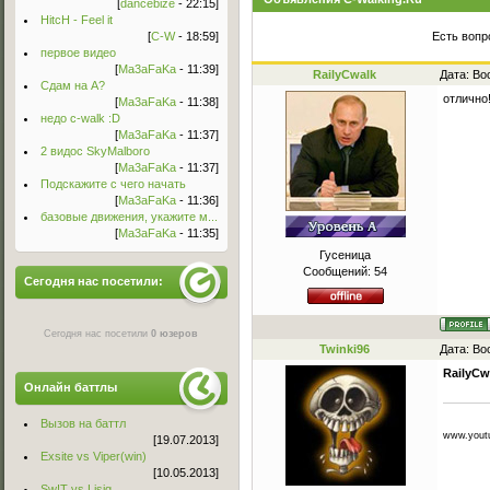
[
dancebize
- 22:15]
HitcH - Feel it
[
C-W
- 18:59]
Есть вопр
первое видео
[
Ma3aFaKa
- 11:39]
RailyCwalk
Дата: Во
Сдам на А?
отлично
[
Ma3aFaKa
- 11:38]
недо c-walk :D
[
Ma3aFaKa
- 11:37]
2 видос SkyMalboro
[
Ma3aFaKa
- 11:37]
Подскажите с чего начать
[
Ma3aFaKa
- 11:36]
базовые движения, укажите м...
[
Ma3aFaKa
- 11:35]
Гусеница
Сообщений:
54
Сегодня нас посетили:
Сегодня нас посетили
0 юзеров
Twinki96
Дата: Во
RailyCw
Онлайн баттлы
Вызов на баттл
www.yout
[19.07.2013]
Exsite vs Viper(win)
[10.05.2013]
Sw!T vs Lisig