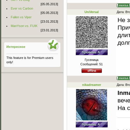
[05.05.2013]
Ever vs Carbon
UniVersal
Дата: Вт
[05.05.2013]
Fallen vs Viper
Не з
[23.01.2013]
ManYson vs. FUIK
При
[23.01.2013]
дли
долг
Интересное
This feature is for Premium users
Гусеница
only!
Сообщений:
51
nikadreamer
Дата: Вт
Inm
вече
На с