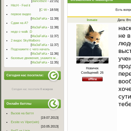
[
dancebize
- 22:15]
HitcH - Feel it
[
C-W
- 18:59]
Есть вопр
первое видео
[
Ma3aFaKa
- 11:39]
Inmate
Дата: Вт
Сдам на А?
наск
[
Ma3aFaKa
- 11:38]
недо c-walk :D
не в
[
Ma3aFaKa
- 11:37]
2 видос SkyMalboro
люд
[
Ma3aFaKa
- 11:37]
Подскажите с чего начать
выст
[
Ma3aFaKa
- 11:36]
уче
базовые движения, укажите м...
[
Ma3aFaKa
- 11:35]
прод
Новичек
пер
Сообщений:
26
Сегодня нас посетили:
воо
хоче
Сегодня нас посетили
0 юзеров
сут
теб
Онлайн баттлы
Вызов на баттл
[19.07.2013]
Exsite vs Viper(win)
[10.05.2013]
Sw!T vs Lisig