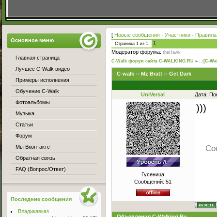
[
Новые сообщения
·
Участники
·
Правила
Основное меню
1
Страница
1
из
1
Модератор форума:
theHawk
Главная страница
C-Walk форум сайта C-WALKING.RU
»
..:[C-Wa
Лучшее C-Walk видео
C-walk -- Mz Bratt -- Get Dark
Примеры исполнения
Обучение C-Walk
UniVersal
Дата: По
Фотоальбомы
)))
Музыка
Статьи
Форум
Мы Вконтакте
Со
Обратная связь
FAQ (Вопрос/Ответ)
Гусеница
Сообщений:
51
Последние сообщения
Владикавказ
Объявления C-Walking.Ru