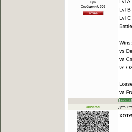
Lvl A 
Про
Сообщений:
308
Lvl B 
Lvl C 
Battl
Wins:
vs De
vs Ca
vs Oz
Losse
vs Fr
UniVersal
Дата: Вт
хоте