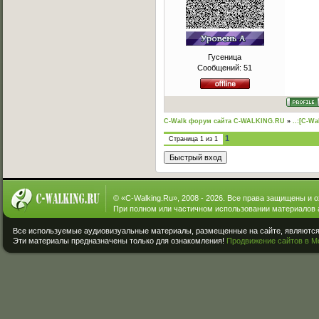
Гусеница
Сообщений:
51
C-Walk форум сайта C-WALKING.RU
»
..:[C-Wa
1
Страница
1
из
1
© «
C-Walking.Ru
», 2008 - 2026. Все права защищены и 
При полном или частичном использовании материалов 
Все используемые аудиовизуальные материалы, размещенные на сайте, являются 
Эти материалы предназначены только для ознакомления!
Продвижение сайтов в М