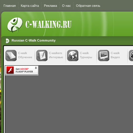
Главная
Карта сайта
Реклама
О нас
Обратная связь
Russian C-Walk Community
C-walk
C-walkers
С-walk
С-walk
Обучение
Интервью
Турниры
Видео