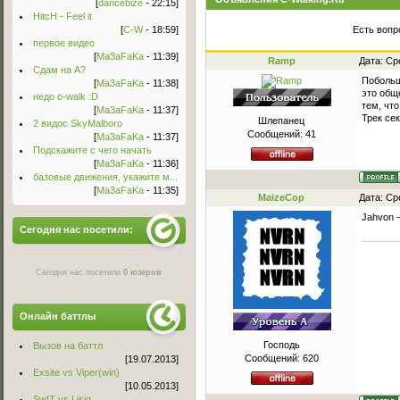
[
dancebize
- 22:15]
HitcH - Feel it
[
C-W
- 18:59]
Есть вопр
первое видео
[
Ma3aFaKa
- 11:39]
Ramp
Дата: Ср
Сдам на А?
Побольш
[
Ma3aFaKa
- 11:38]
это общ
недо c-walk :D
тем, что
[
Ma3aFaKa
- 11:37]
Трек се
Шлепанец
2 видос SkyMalboro
Сообщений:
41
[
Ma3aFaKa
- 11:37]
Подскажите с чего начать
[
Ma3aFaKa
- 11:36]
базовые движения, укажите м...
[
Ma3aFaKa
- 11:35]
MaizeCop
Дата: Ср
Jahvon –
Сегодня нас посетили:
Сегодня нас посетили
0 юзеров
Онлайн баттлы
Господь
Вызов на баттл
Сообщений:
620
[19.07.2013]
Exsite vs Viper(win)
[10.05.2013]
Sw!T vs Lisig