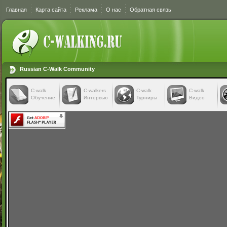
Главная
Карта сайта
Реклама
О нас
Обратная связь
Russian C-Walk Community
C-walk
C-walkers
С-walk
С-walk
Обучение
Интервью
Турниры
Видео