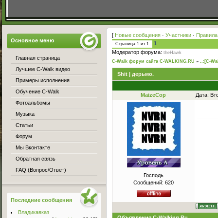
[
Новые сообщения
·
Участники
·
Правила
Основное меню
1
Страница
1
из
1
Модератор форума:
theHawk
Главная страница
C-Walk форум сайта C-WALKING.RU
»
..:[C-Wa
Лучшее C-Walk видео
Shit | дерьмо.
Примеры исполнения
Обучение C-Walk
MaizeCop
Дата: Вт
Фотоальбомы
Музыка
Статьи
Форум
Мы Вконтакте
Обратная связь
FAQ (Вопрос/Ответ)
Господь
Сообщений:
620
Последние сообщения
Владикавказ
Объявления C-Walking.Ru