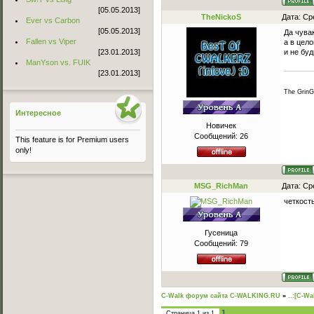
[05.05.2013]
TheNickoS
Дата: Ср
Ever vs Carbon
[05.05.2013]
Да чувак
Fallen vs Viper
а в цел
[23.01.2013]
и не буд
ManYson vs. FUIK
[23.01.2013]
The GrinG
Интересное
Новичек
Сообщений:
26
This feature is for Premium users
only!
MSG_RichMan
Дата: Ср
четкость
Гусеница
Сообщений:
79
C-Walk форум сайта C-WALKING.RU
»
..:[C-Wa
1
Страница
1
из
1