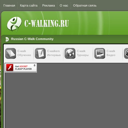
Главная
Карта сайта
Реклама
О нас
Обратная связь
Russian C-Walk Community
C-walk
C-walkers
С-walk
С-walk
Обучение
Интервью
Турниры
Видео