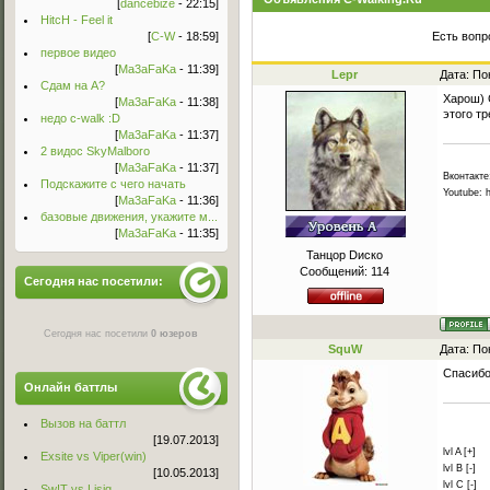
[
dancebize
- 22:15]
HitcH - Feel it
[
C-W
- 18:59]
Есть вопр
первое видео
[
Ma3aFaKa
- 11:39]
Lepr
Дата: По
Сдам на А?
Харош) 
[
Ma3aFaKa
- 11:38]
этого т
недо c-walk :D
[
Ma3aFaKa
- 11:37]
2 видос SkyMalboro
[
Ma3aFaKa
- 11:37]
Вконтакте:
Подскажите с чего начать
Youtube: 
[
Ma3aFaKa
- 11:36]
базовые движения, укажите м...
[
Ma3aFaKa
- 11:35]
Танцор Dиско
Сообщений:
114
Сегодня нас посетили:
Сегодня нас посетили
0 юзеров
SquW
Дата: По
Спасибо
Онлайн баттлы
Вызов на баттл
[19.07.2013]
lvl A [+]
Exsite vs Viper(win)
lvl B [-]
[10.05.2013]
lvl C [-]
Sw!T vs Lisig