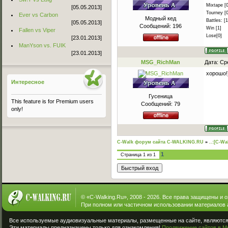
Mixtape [0
[05.05.2013]
Tourney [0
Ever vs Carbon
Модный кед
Battles: [1
[05.05.2013]
Сообщений:
196
Win [1]
Fallen vs Viper
Lose[0]
[23.01.2013]
ManYson vs. FUIK
[23.01.2013]
MSG_RichMan
Дата: Ср
хорошо!
Интересное
Гусеница
This feature is for Premium users
Сообщений:
79
only!
C-Walk форум сайта C-WALKING.RU
»
..:[C-Wa
1
Страница
1
из
1
© «
C-Walking.Ru
», 2008 - 2026. Все права защищены и 
При полном или частичном использовании материалов 
Все используемые аудиовизуальные материалы, размещенные на сайте, являются 
Эти материалы предназначены только для ознакомления!
Продвижение сайтов в М