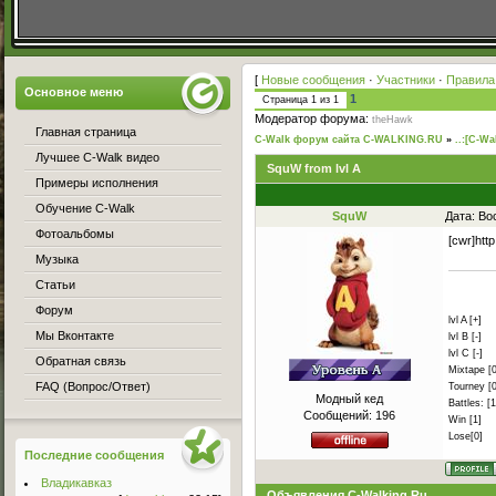
[
Новые сообщения
·
Участники
·
Правила
Основное меню
1
Страница
1
из
1
Модератор форума:
theHawk
Главная страница
C-Walk форум сайта C-WALKING.RU
»
..:[C-Wa
Лучшее C-Walk видео
SquW from lvl A
Примеры исполнения
Обучение C-Walk
SquW
Дата: Во
Фотоальбомы
[cwr]ht
Музыка
Статьи
Форум
lvl A [+]
Мы Вконтакте
lvl B [-]
lvl C [-]
Обратная связь
Mixtape [0
FAQ (Вопрос/Ответ)
Tourney [0
Модный кед
Battles: [1
Сообщений:
196
Win [1]
Lose[0]
Последние сообщения
Владикавказ
Объявления C-Walking.Ru